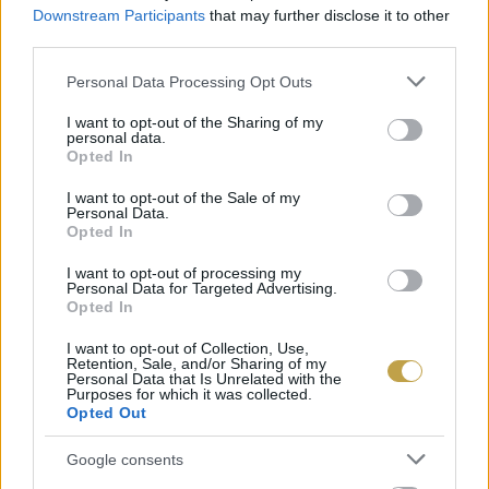
tudni jót főzni mindezekből, csak kicsit újra kell
Downstream Participants
that may further disclose it to other
third parties.
terveznünk az egészet. De a Bocuse d’Or erről
Please note that this website/app uses one or more Google
(is) szól”
– tette hozzá Dalnoki Bence.
Personal Data Processing Opt Outs
services and may gather and store information including but
not limited to your visit or usage behaviour. You may click to
I want to opt-out of the Sharing of my
personal data.
grant or deny consent to Google and its third-party tags to
Opted In
use your data for below specified purposes in below Google
consent section.
I want to opt-out of the Sale of my
Personal Data.
A VERSENYSORREND
Opted In
I want to opt-out of processing my
Personal Data for Targeted Advertising.
Opted In
I want to opt-out of Collection, Use,
Retention, Sale, and/or Sharing of my
Personal Data that Is Unrelated with the
Purposes for which it was collected.
Opted Out
Google consents