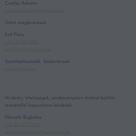
Csatlós Adrienn
csatlos.Adrienn@hgmedia.hu
Üzleti megkeresések:
Ertl Flóra
+36 70 601 1929
ertl.flora@hgmedia.hu
Sajtótájékoztatók, -közlemények
vince@vince.hu
Hirdetési lehetőségek, rendezvényeken történő kiállítói
részvétellel kapcsolatos kérdések:
Németh Boglárka
+36 30 975 2652
nemeth.boglarka@kodmedia.hu