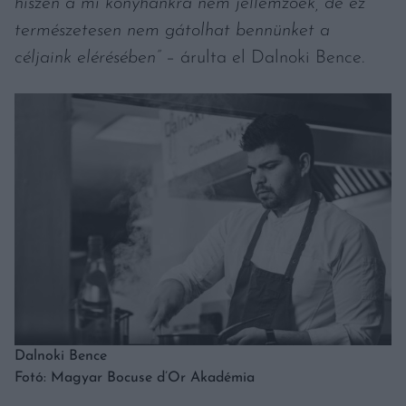
hiszen a mi konyhánkra nem jellemzőek, de ez
természetesen nem gátolhat bennünket a
céljaink elérésében”
– árulta el Dalnoki Bence.
Dalnoki Bence
Fotó: Magyar Bocuse d’Or Akadémia