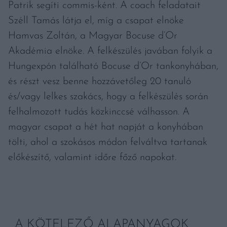
Patrik segíti commis-ként. A coach feladatait
Széll Tamás látja el, míg a csapat elnöke
Hamvas Zoltán, a Magyar Bocuse d’Or
Akadémia elnöke. A felkészülés javában folyik a
Hungexpón található Bocuse d’Or tankonyhában,
és részt vesz benne hozzávetőleg 20 tanuló
és/vagy lelkes szakács, hogy a felkészülés során
felhalmozott tudás közkinccsé válhasson. A
magyar csapat a hét hat napját a konyhában
tölti, ahol a szokásos módon felváltva tartanak
előkészítő, valamint időre főző napokat.
A KÖTELEZŐ ALAPANYAGOK