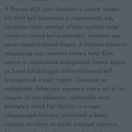
A Bocuse d’Or lyoni döntőjén a szokott módon
két ételt kell készíteniük a csapatoknak: egy
látványos tálat, amelyet először egyben, majd
tányérra tálalva kell prezentálni, valamint egy
eleve tányérra készült fogást. A táltéma kötelező
alapanyagi már ismertek néhány hete. Ezek
szerint a csapatoknak ördöghalból, fekete kagyló
és Szent Jakab kagyló felhasználásával kell
lenyűgözniük a zsűri tagjait.
„Szeretjük az
ördöghalat. Fehérhúsú, egyszerű, tiszta ízű, és ha
nagyon jól van elkészítve, szaftosabb, mint
bármelyik másik hal. Nyilván a tengeri
alapanyagok hátrányt jelentenek a közép-
európai, és előnyt az északi országok számára,