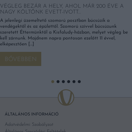
VÉGLEG BEZÁR A HELY, AHOL MÁR 200 ÉVE A
NAGY KÖLTŐNK EVETT-IVOTT…
A jelenlegi üzemeltető szomorú posztban búcsúzik a
vendégektől és az épülettől. Szomorú szívvel búcsúzunk
szeretett Éttermünktől a Kisfaludy-házban, melyet végleg be
kell zárnunk. Majdnem napra pontosan ezelőtt 11 évvel,
elképesztően […]
BŐVEBBEN
ÁLTALÁNOS INFORMÁCIÓ
Adatvédelmi Szabályzat
Általános Szerződési Feltételek