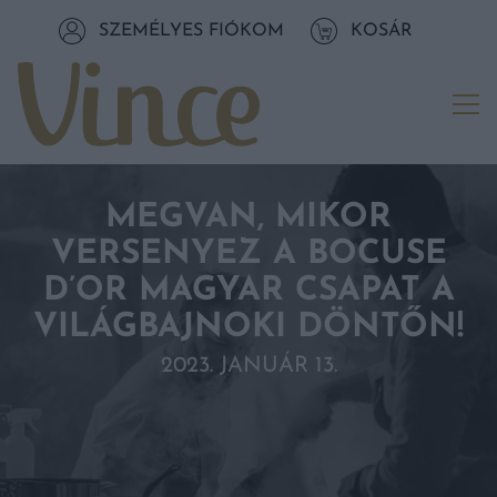
Tovább a navigációhoz
SZEMÉLYES FIÓKOM
KOSÁR
Tovább a tartalomhoz
Me
MEGVAN, MIKOR
VERSENYEZ A BOCUSE
D’OR MAGYAR CSAPAT A
VILÁGBAJNOKI DÖNTŐN!
2023. JANUÁR 13.