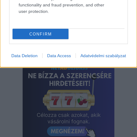
rajtolójaként indul majd, tehát 2023. január 23-
functionality and fraud prevention, and other
án, reggel 8:13-kor.
user protection.
Címlapfotó: Magyar Bocuse d’Or Akadémia
CONFIRM
Data Deletion
Data Access
Adatvédelmi szabályzat