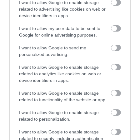
I want to allow Google to enable storage
related to advertising like cookies on web or
device identifiers in apps.
I want to allow my user data to be sent to
Google for online advertising purposes.
I want to allow Google to send me
personalized advertising.
I want to allow Google to enable storage
Nyikos Patrik (előtérben(
related to analytics like cookies on web or
Fotó: Magyar Bocuse d’Or Akadémia
device identifiers in apps.
I want to allow Google to enable storage
related to functionality of the website or app.
Minden évben kardinális kérdés, hogy a kétnapos
versenyen melyik csapat mikor rajtol. Ezt sorsolás
I want to allow Google to enable storage
related to personalization.
dönti el. A magyar csapat meglehetősen kedvező
pozícióból, a második versenynap második
I want to allow Google to enable storage
related to security, including authentication