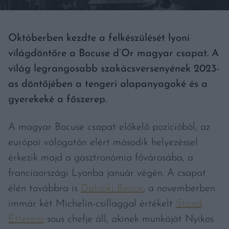
Októberben kezdte a felkészülését lyoni
világdöntőre a Bocuse d’Or magyar csapat. A
világ legrangosabb szakácsversenyének 2023-
as döntőjében a tengeri alapanyagoké és a
gyerekeké a főszerep.
A magyar Bocuse csapat előkelő pozícióból, az
európai válogatón elért második helyezéssel
érkezik majd a gasztronómia fővárosába, a
franciaországi Lyonba január végén. A csapat
élén továbbra is
Dalnoki Bence
, a novemberben
immár két Michelin-csillaggal értékelt
Stand
Étterem
sous chefje áll, akinek munkáját Nyikos