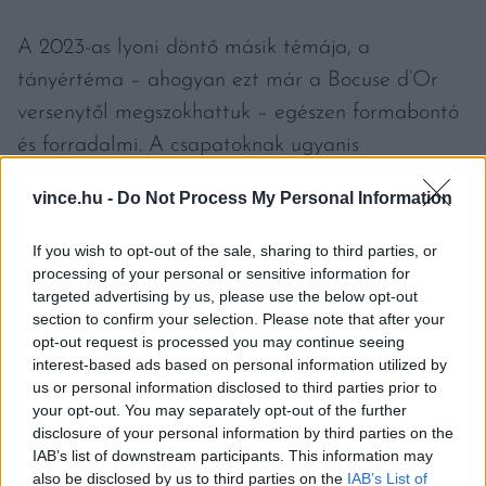
A 2023-as lyoni döntő másik témája, a
tányértéma – ahogyan ezt már a Bocuse d’Or
versenytől megszokhattuk – egészen formabontó
és forradalmi. A csapatoknak ugyanis
gyerekmenüt kell készíteniük, három fogást 15
vince.hu -
Do Not Process My Personal Information
személyre. A szervezők szerint ez a téma
garantáltam sok kreatív megoldást és meglepő
If you wish to opt-out of the sale, sharing to third parties, or
fordulatot hordoz magában.
„A három fogás
processing of your personal or sensitive information for
targeted advertising by us, please use the below opt-out
mindegyikében kell szerepelnie a töknek, az
section to confirm your selection. Please note that after your
előételnek vegánnak kell lenni, a főételben pedig
opt-out request is processed you may continue seeing
interest-based ads based on personal information utilized by
kötelezően tojás is szerepel. Alapvetően nagyon
us or personal information disclosed to third parties prior to
örülünk az alapanyagoknak, a sütőtök és a tojás
your opt-out. You may separately opt-out of the further
disclosure of your personal information by third parties on the
nagyon jó, a 45 tányér elkészítése azonban
IAB’s list of downstream participants. This information may
nyilván tartogat kihívásokat. Jók leszünk, fogunk
also be disclosed by us to third parties on the
IAB’s List of