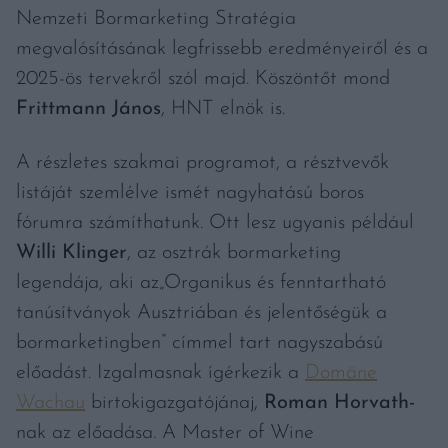
Nemzeti Bormarketing Stratégia
megvalósításának legfrissebb eredményeiről és a
2025-ös tervekről szól majd. Köszöntőt mond
Frittmann János
, HNT elnök is.
A részletes szakmai programot, a résztvevők
listáját szemlélve ismét nagyhatású boros
fórumra számíthatunk. Ott lesz ugyanis például
Willi Klinger
, az osztrák bormarketing
legendája, aki az„Organikus és fenntartható
tanúsítványok Ausztriában és jelentőségük a
bormarketingben” címmel tart nagyszabású
előadást. Izgalmasnak ígérkezik a
Domäne
Wachau
birtokigazgatójánaj,
Roman Horvath-
nak az előadása. A Master of Wine