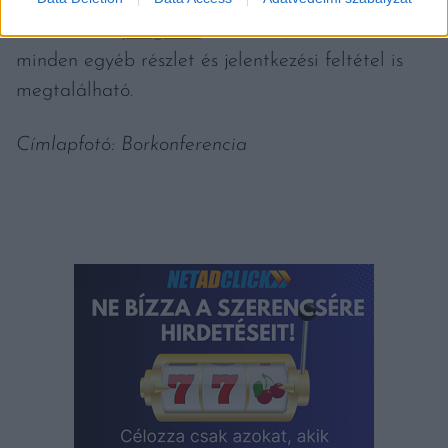
A
www.aborkonferencia.hu
oldalon is nyomon
követhető a
program
alakulása, továbbá
minden egyéb részlet és jelentkezési feltétel is
megtalálható.
Címlapfotó: Borkonferencia