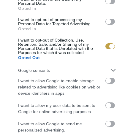
Personal Data.
elérésekhez hasznos tanácsokkal szolgál majd
Opted In
Melania Battiston
. A
zöld kitűzős Master
I want to opt-out of processing my
Sommelier a borászati tevékenysége mellett egy
Personal Data for Targeted Advertising.
Opted In
25 ezer fős Instagram követőbázissal is
rendelkezik. Híd a fiatal fogyasztókhoz – a
I want to opt-out of Collection, Use,
Retention, Sale, and/or Sharing of my
Personal Data that Is Unrelated with the
közösségi média tudatos használata című
Purposes for which it was collected.
előadásában arról mesél, miképpen lehet
Opted Out
edukálni a borkultúráról a közösségi médián
Google consents
keresztül.
I want to allow Google to enable storage
related to advertising like cookies on web or
A méltán várt és mindig konstruktív vitákat hozó
device identifiers in apps.
kerekasztal-beszélgetést az esemény
I want to allow my user data to be sent to
háziasszonya
Domián Esmese
(DipWSET, a
Google for online advertising purposes.
Magyar Tudományos Akadémia elnöki
I want to allow Google to send me
tanácsadója) vezeti majd. A manapság valóban
personalized advertising.