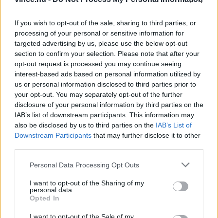
Guide tulajdonosa) borfogyasztási trendelemzése
és
Szakács Gergő,
a DiVino szakmai
If you wish to opt-out of the sale, sharing to third parties, or
vezetőjének a „Mit isZik a jövő” című
processing of your personal or sensitive information for
targeted advertising by us, please use the below opt-out
prezentációja.
section to confirm your selection. Please note that after your
opt-out request is processed you may continue seeing
interest-based ads based on personal information utilized by
us or personal information disclosed to third parties prior to
your opt-out. You may separately opt-out of the further
disclosure of your personal information by third parties on the
IAB’s list of downstream participants. This information may
also be disclosed by us to third parties on the
IAB’s List of
Downstream Participants
that may further disclose it to other
third parties.
Please note that this website/app uses one or more Google
Personal Data Processing Opt Outs
services and may gather and store information including but
not limited to your visit or usage behaviour. You may click to
I want to opt-out of the Sharing of my
personal data.
grant or deny consent to Google and its third-party tags to
Opted In
use your data for below specified purposes in below Google
Ha fiatalok, akkor social media. A hatékony
consent section.
I want to opt-out of the Sale of my