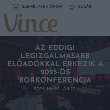
Tovább a navigációhoz
SZEMÉLYES FIÓKOM
KOSÁR
Tovább a tartalomhoz
Me
AZ EDDIGI
LEGIZGALMASABB
ELŐADÓKKAL ÉRKEZIK A
2025-ÖS
BORKONFERENCIA
2025. FEBRUÁR 12.