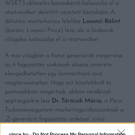
WSET3 okleveles borszakértő kalauzolja el a
résztvevőket délelőtti vezetett kóstolóján. A
délutáni mesterkurzus felelőse
Losonci Bálint
(borász, Losonci Pince) lesz, aki a bioborok
világába kalauzolja el a résztvevőket.
A mai világban a fiatal generációk megértése,
az ő fogyasztási szokásaik alapos ismerete
elengedhetetlen egy fenntartható jövő
megtervezéséhez. Hogy ezt közelebbről és
pontosabban megértsük, abban rendkívüli
segítségünkre lesz
Dr. Tőröcsik Mária,
a Pécsi
Tudományegyetem marketingprofesszorának a
„Z-generáció fogyasztási szokásai” című
előadása, valamint
Herczeg Zoltán
(a Dining
vince.hu -
Do Not Process My Personal Information