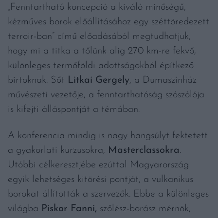
„Fenntartható koncepció a kiváló minőségű,
kézműves borok előállításához egy széttöredezett
terroir-ban” című előadásából megtudhatjuk,
hogy mi a titka a tőlünk alig 270 km-re fekvő,
különleges termőföldi adottságokból építkező
birtoknak. Sőt
Litkai Gergely
, a Dumaszínház
művészeti vezetője, a fenntarthatóság szószólója
is kifejti álláspontját a témában.
A konferencia mindig is nagy hangsúlyt fektetett
a gyakorlati kurzusokra,
Masterclassokra
.
Utóbbi célkeresztjébe ezúttal Magyarország
egyik lehetséges kitörési pontját, a vulkanikus
borokat állították a szervezők. Ebbe a különleges
világba
Piskor Fanni,
szőlész-borász mérnök,