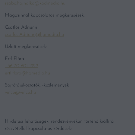
szabo.hajnalka@kodmedia.hu
Magazinnal kapcsolatos megkeresések:
Csatlós Adrienn
csatlos.Adrienn@hgmedia.hu
Üzleti megkeresések:
Ertl Flóra
+36 70 601 1929
ertl.flora@hgmedia.hu
Sajtótájékoztatók, -közlemények
vince@vince.hu
Hirdetési lehetőségek, rendezvényeken történő kiállítói
részvétellel kapcsolatos kérdések: