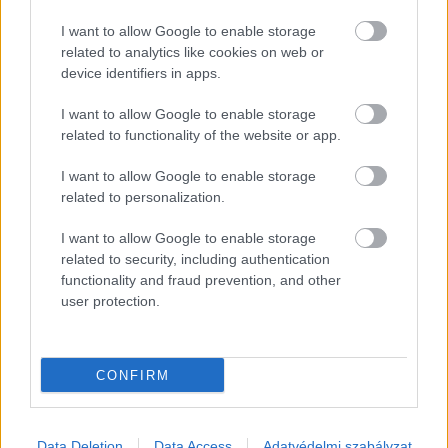
fősodornak számító borkultúra és
I want to allow Google to enable storage
egészségtudomány témakörében olyan
related to analytics like cookies on web or
szakavatott szakemberekkel ütközteti a
device identifiers in apps.
véleményeket, mint
Dr. Csernus Imre
,
I want to allow Google to enable storage
(pszichiáter, borászat és kávézó tulajdonos),
related to functionality of the website or app.
Kovács Tibor
(író, borszakíró, történész) és
Dr.
I want to allow Google to enable storage
Toldy-Schedel Emil
(kardiológus, a Budapesti
related to personalization.
Szent Ferenc Kórház igazgatója).
I want to allow Google to enable storage
related to security, including authentication
Az elmúlt években bevezetett hagyomány szerint
functionality and fraud prevention, and other
user protection.
ezen az eseményen hirdetik ki a Kárpát-medence
50 legjobb magyar borászának névsorát is. Itt
ismerhetjük meg
a Borászok Borásza 2025-ös
CONFIRM
jelöltjeit!
Data Deletion
Data Access
Adatvédelmi szabályzat