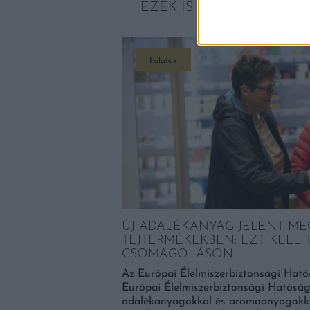
EZEK IS ÉRDEKELHETNE
Falatok
ÚJ ADALÉKANYAG JELENT ME
TEJTERMÉKEKBEN: EZT KELL 
CSOMAGOLÁSON
Az Európai Élelmiszerbiztonsági Ható
 A PÉNZÜGYI
Európai Élelmiszerbiztonsági Hatóság
adalékanyagokkal és aromaanyagokk