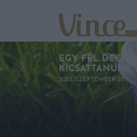
Tovább a navigációhoz
Tovább a tartalomhoz
BOR
EGY FÉL DECIT
KICSATTANUNK 
2025. SZEPTEMBER 28.