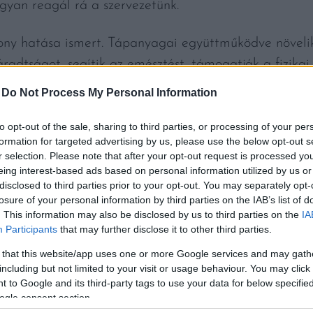
gyan reagál rá a szervezetünk.
ony hatása ismert. Tápanyagai együttműködve növeli
áradtságot, segítik az emésztést, támogatják a fizikai 
ozzájárulnak a bőr, a haj és a látás egészségéhez, val
-
Do Not Process My Personal Information
 A növény flavonoidokat is tartalmaz – ezek olyan nö
atásukról ismertek. Hasonló anyagok találhatók a ka
to opt-out of the sale, sharing to third parties, or processing of your per
formation for targeted advertising by us, please use the below opt-out s
r selection. Please note that after your opt-out request is processed y
eing interest-based ads based on personal information utilized by us or
afűlé lassíthatja a szájüregi- és vastagbélrák sejtjein
disclosed to third parties prior to your opt-out. You may separately opt-
losure of your personal information by third parties on the IAB’s list of
 is hasznos lehet. A Cleveland Clinic beszámolója ho
. This information may also be disclosed by us to third parties on the
IA
 hatású, valamint segíthet a magas koleszterin- és v
Participants
that may further disclose it to other third parties.
hető, annak a pigmentnek, amely a növények zöld szín
 that this website/app uses one or more Google services and may gath
including but not limited to your visit or usage behaviour. You may click 
 to Google and its third-party tags to use your data for below specifi
ogle consent section.