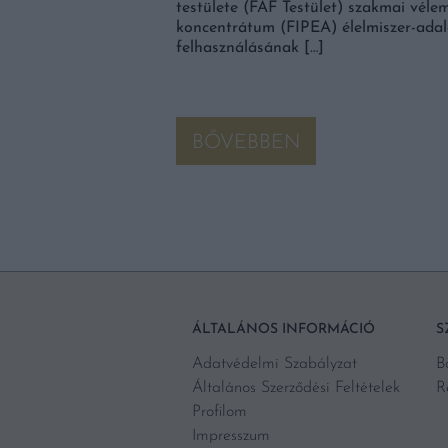
testülete (FAF Testület) szakmai véle
 állnak egymástól, mégis
koncentrátum (FIPEA) élelmiszer-adal
ntzey Ferenc, a
felhasználásának […]
ó-helyettese mindkét
höz nem is […]
BŐVEBBEN
ÁLTALÁNOS INFORMÁCIÓ
S
Adatvédelmi Szabályzat
B
Általános Szerződési Feltételek
R
Profilom
Impresszum