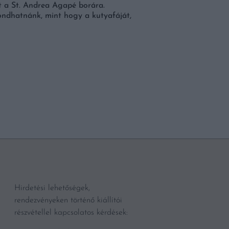
ÉLELMISZERBOLT
t a St. Andrea Agapé borára.
ondhatnánk, mint hogy a kutyafáját,
Új Európai Uniós előírás
2026. augusztus 12-én a
csomagolások szabályozá
a Packaging and Packag
BŐVEBBEN
Hirdetési lehetőségek,
rendezvényeken történő kiállítói
részvétellel kapcsolatos kérdések: