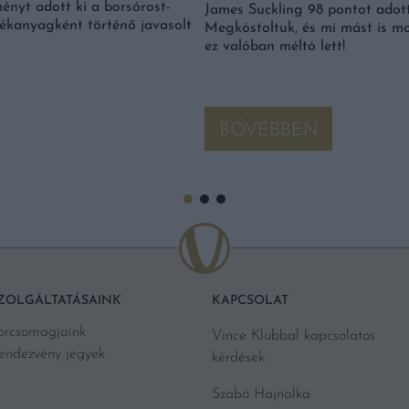
ményt adott ki a borsórost-
James Suckling 98 pontot adot
ékanyagként történő javasolt
Megkóstoltuk, és mi mást is m
ez valóban méltó lett!
BŐVEBBEN
ZOLGÁLTATÁSAINK
KAPCSOLAT
orcsomagjaink
Vince Klubbal kapcsolatos
endezvény jegyek
kérdések:
Szabó Hajnalka