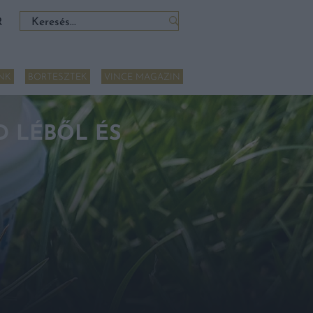
Keresés:
R
NK
BORTESZTEK
VINCE MAGAZIN
D LÉBŐL ÉS