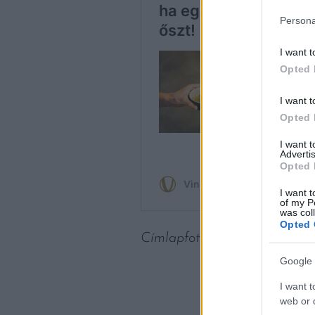
Persona
I want t
Opted 
I want t
Opted 
I want 
Advertis
Opted 
I want t
of my P
was col
Opted 
Címlapfotó:
Deny Hill
/ Unsp
Google 
I want t
web or d