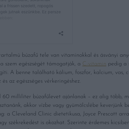
iatartalmú búzafű tele van vitaminokkal és ásványi an
 a szem egészségét támogatják, a
C-vitamin
pedig a 
ti. A benne található kálium, foszfor, kalcium, vas,
z és az egészséges vérkeringéshez.
l 60 milliliter búzafűlevet ajánlanak – ez alig több, 
ztanánk, akkor vízbe vagy gyümölcslébe keverjünk bel
: a Cleveland Clinic dietetikusa, Joyce Prescott arra
y székrekedést is okozhat. Szerinte érdemes kicsibe