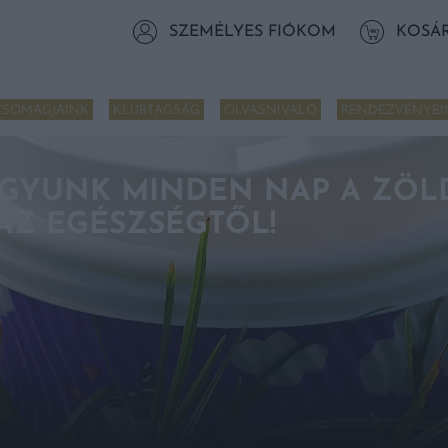
SZEMÉLYES FIÓKOM
KOSÁ
CSOMAGJAINK
KLUBTAGSÁG
OLVASNIVALÓ
RENDEZVÉNYEI
 IGYUNK MINDEN NAP A ZÖL
AZ EGÉSZSÉGTŐL!