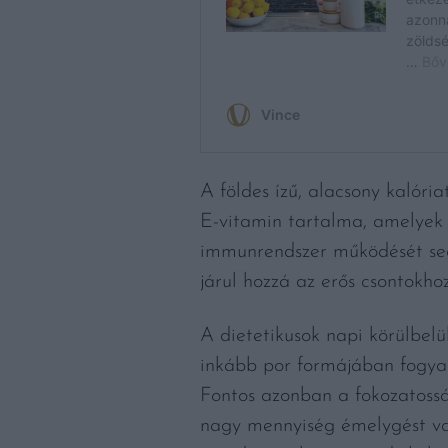
A földes ízű, alacsony kalór
E-vitamin tartalma, amelyek
immunrendszer működését segí
járul hozzá az erős csontokho
A dietetikusok napi körülbelü
inkább por formájában fogyas
Fontos azonban a fokozatosság
nagy mennyiség émelygést vag