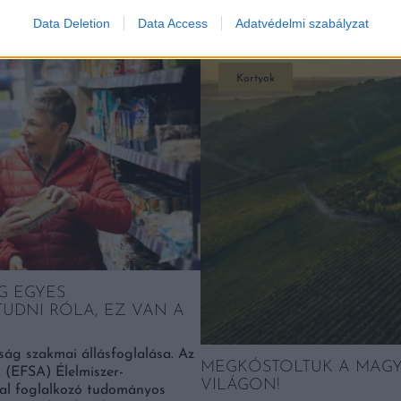
K
Data Deletion
Data Access
Adatvédelmi szabályzat
Kortyok
G EGYES
TUDNI RÓLA, EZ VAN A
ság szakmai állásfoglalása. Az
MEGKÓSTOLTUK A MAGYAR
 (EFSA) Élelmiszer-
VILÁGON!
al foglalkozó tudományos