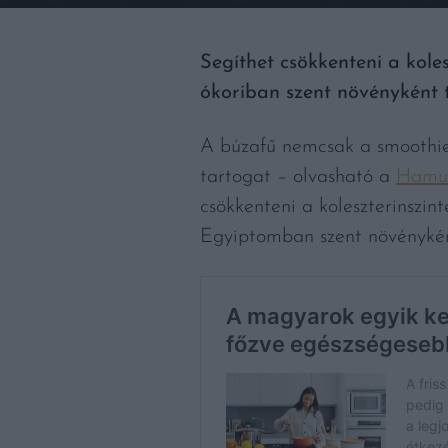
Segíthet csökkenteni a kole
ókoriban szent növényként 
A búzafű nemcsak a smoothie-
tartogat – olvasható a
Hamu
csökkenteni a koleszterinszin
Egyiptomban szent növényként