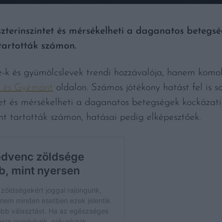
szterinszintet és mérsékelheti a daganatos betegsé
tartották számon.
k és gyümölcslevek trendi hozzávalója, hanem komol
 és Gyémánt
oldalon. Számos jótékony hatást fel is so
tet és mérsékelheti a daganatos betegségek kockázati 
 tartották számon, hatásai pedig elképesztőek.