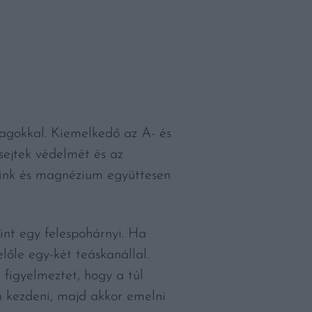
yagokkal. Kiemelkedő az A- és
sejtek védelmét és az
 cink és magnézium együttesen
mint egy felespohárnyi. Ha
őle egy-két teáskanállal.
 figyelmeztet, hogy a túl
n kezdeni, majd akkor emelni