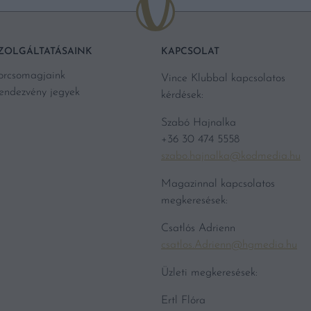
ZOLGÁLTATÁSAINK
KAPCSOLAT
orcsomagjaink
Vince Klubbal kapcsolatos
endezvény jegyek
kérdések:
Szabó Hajnalka
+36 30 474 5558
szabo.hajnalka@kodmedia.hu
Magazinnal kapcsolatos
megkeresések:
Csatlós Adrienn
csatlos.Adrienn@hgmedia.hu
Üzleti megkeresések:
Ertl Flóra