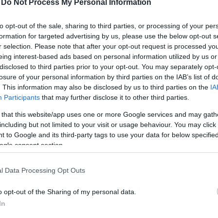
ŐLŐ
-
Do Not Process My Personal Information
lassabban eszi az ember, így tudatosabban fogyasztja
to opt-out of the sale, sharing to third parties, or processing of your per
nyiséget egyenek belőle.
formation for targeted advertising by us, please use the below opt-out s
r selection. Please note that after your opt-out request is processed y
eing interest-based ads based on personal information utilized by us or
TÖLTÖTT DATOLYA
disclosed to third parties prior to your opt-out. You may separately opt-
losure of your personal information by third parties on the IAB’s list of
olyának magas a rosttartalma, segíti az emésztést, ha
. This information may also be disclosed by us to third parties on the
IA
rulhat a vércukorszint szabályozásához. Édes, de ho
Participants
that may further disclose it to other third parties.
avaj fehérjék és egészséges zsírok gazdag forrása. 
 that this website/app uses one or more Google services and may gath
including but not limited to your visit or usage behaviour. You may click 
 to Google and its third-party tags to use your data for below specifi
ogle consent section.
l Data Processing Opt Outs
 BOGYÓS GYÜMÖLCSÖKKEL
o opt-out of the Sharing of my personal data.
In
érjetartalma, így a desszert hosszas teltségérzetet b