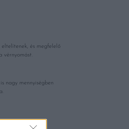
 eltelítenek, és megfelelő
 a vérnyomást.
t is nagy mennyiségben
a.