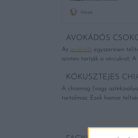
AVOKÁDÓS CSOK
Az
avokádó
egyszeresen telít
szinten tartják a vércukrot. 
KÓKUSZTEJES CHI
A chiamag (vagy aztékzsályam
tartalmaz. Ezek hamar teltség