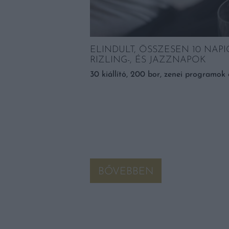
K A LEGJOBB A
ELINDULT, ÖSSZESEN 10 NAPI
RIZLING-, ÉS JAZZNAPOK
ttal hatékony regeneráló
30 kiállító, 200 bor, zenei programok 
lönböző pontjain egészen
óbáljuk enyhíteni a
BŐVEBBEN