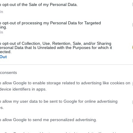
ntioxidánsok és rostok forrásai.
o opt-out of the Sale of my Personal Data.
In
to opt-out of processing my Personal Data for Targeted
ing.
In
o opt-out of Collection, Use, Retention, Sale, and/or Sharing
ersonal Data that Is Unrelated with the Purposes for which it
lected.
Out
consents
o allow Google to enable storage related to advertising like cookies on
evice identifiers in apps.
o allow my user data to be sent to Google for online advertising
s.
cz / Unsplash
to allow Google to send me personalized advertising.