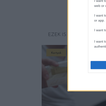
I want t
web or d
I want t
or app.
I want t
EZEK IS ÉRDEKELHETNE
I want t
authenti
Kortyok