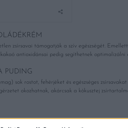
OLÁDÉKRÉM
etlen zsírsavai támogatják a szív egészségét. Emellett
A kakaó antioxidánsai pedig segíthetnek optimalizálni
A PUDING
ag) sok rostot, fehérjéket és egészséges zsírsavaka
érzetet okozhatnak, akárcsak a kókusztej zsírtartalm