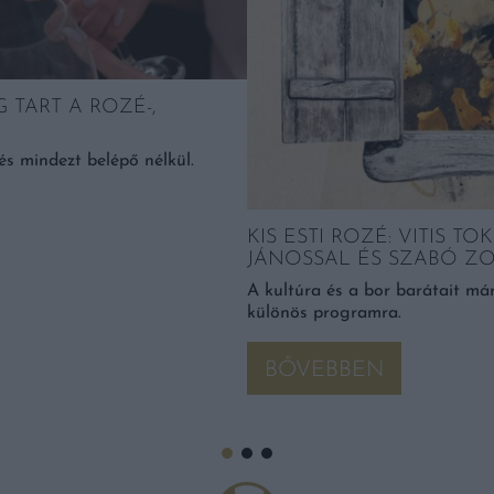
G TART A ROZÉ-,
és mindezt belépő nélkül.
KIS ESTI ROZÉ: VITIS T
JÁNOSSAL ÉS SZABÓ ZO
A kultúra és a bor barátait má
különös programra.
BŐVEBBEN