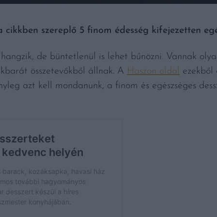
a cikkben szereplő 5 finom édesség kifejezetten eg
 hangzik, de büntetlenül is lehet bűnözni. Vannak oly
akbarát összetevőkből állnak. A
Haszon oldal
ezekből g
ényleg azt kell mondanunk, a finom és egészséges des