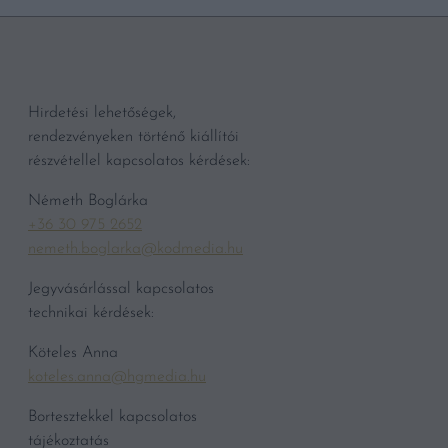
Hirdetési lehetőségek,
rendezvényeken történő kiállítói
részvétellel kapcsolatos kérdések:
Németh Boglárka
+36 30 975 2652
nemeth.boglarka@kodmedia.hu
Jegyvásárlással kapcsolatos
technikai kérdések:
Köteles Anna
koteles.anna@hgmedia.hu
Bortesztekkel kapcsolatos
tájékoztatás