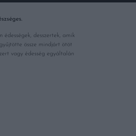
észséges.
an édességek, desszertek, amik
yűjtötte össze mindjárt ötöt
szert vagy édesség egyáltalán