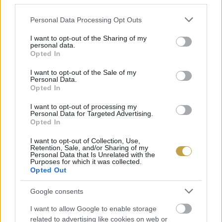
third parties.
hűtőszekrény hatékony kihasználásáról vagy a
maradékok kreatív felhasználásáról.
Please note that this website/app uses one or more Google
Personal Data Processing Opt Outs
services and may gather and store information including but
not limited to your visit or usage behaviour. You may click to
I want to opt-out of the Sharing of my
A felelős magatartás azért is fontos, mert az EU
personal data.
grant or deny consent to Google and its third-party tags to
Opted In
hulladék-keretirányelvének idei módosítása
use your data for below specified purposes in below Google
consent section.
I want to opt-out of the Sale of my
alapján 30%-kal kell mérsékelni a
Personal Data.
Opted In
háztartásokban keletkező élelmiszerhulladékok
mennyiségét a 2021-2023 közötti időszak
I want to opt-out of processing my
Personal Data for Targeted Advertising.
átlagértékéhez képest. Az élelmiszerpazarlás
Opted In
tendenciájának vizsgálatához már elindult a
I want to opt-out of Collection, Use,
Retention, Sale, and/or Sharing of my
jelentkezés a 2025-ös felmérésre, amelyhez a
Personal Data that Is Unrelated with the
Purposes for which it was collected.
Nébih várja a csatlakozni kívánó háztartásokat.
Opted Out
Az egyhetes mérés során hulladéknaplót kell
Google consents
vezetni, amelyben pontosan rögzíteni kell az el
nem fogyasztott élelmiszereket és azok sorsát.
I want to allow Google to enable storage
related to advertising like cookies on web or