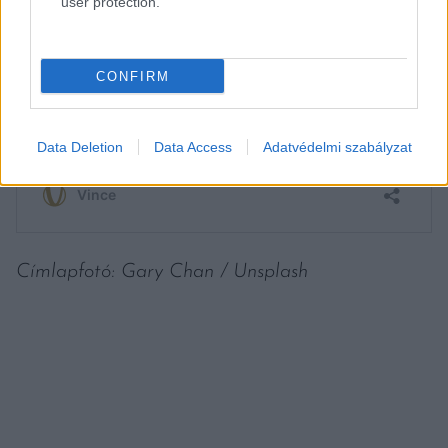
user protection.
CONFIRM
Data Deletion
Data Access
Adatvédelmi szabályzat
Címlapfotó: Gary Chan / Unsplash