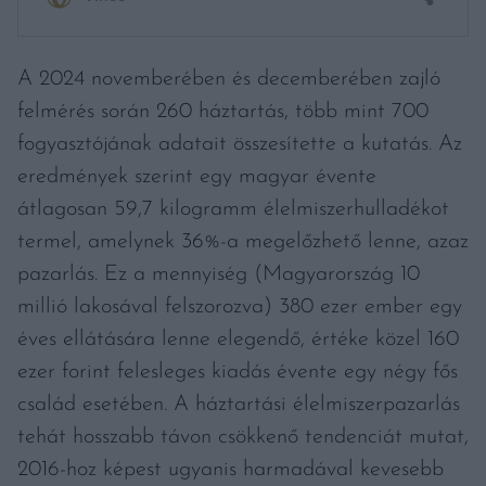
A 2024 novemberében és decemberében zajló
felmérés során 260 háztartás, több mint 700
fogyasztójának adatait összesítette a kutatás. Az
eredmények szerint egy magyar évente
átlagosan 59,7 kilogramm élelmiszerhulladékot
termel, amelynek 36%-a megelőzhető lenne, azaz
pazarlás. Ez a mennyiség (Magyarország 10
millió lakosával felszorozva) 380 ezer ember egy
éves ellátására lenne elegendő, értéke közel 160
ezer forint felesleges kiadás évente egy négy fős
család esetében. A háztartási élelmiszerpazarlás
tehát hosszabb távon csökkenő tendenciát mutat,
2016-hoz képest ugyanis harmadával kevesebb