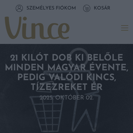
Tovább a navigációhoz
SZEMÉLYES FIÓKOM
KOSÁR
Tovább a tartalomhoz
Me
21 KILÓT DOB KI BELŐLE
MINDEN MAGYAR ÉVENTE,
PEDIG VALÓDI KINCS,
TÍZEZREKET ÉR
2025. OKTÓBER 02.