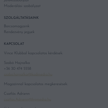
Játékszabályzat
Moderálási szabályzat
SZOLGÁLTATÁSAINK
Borcsomagjaink
Rendezvény jegyek
KAPCSOLAT
Vince Klubbal kapcsolatos kérdések:
Szabó Hajnalka
+36 30 474 5558
szabo.hajnalka@kodmedia.hu
Magazinnal kapcsolatos megkeresések:
Csatlós Adrienn
csatlos.Adrienn@hgmedia.hu