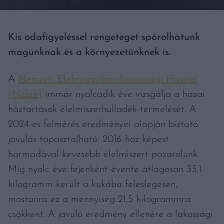
Kis odafigyeléssel rengeteget spórolhatunk
magunknak és a környezetünknek is.
A
Nemzeti Élelmiszerlánc-biztonsági Hivatal
(Nébih)
immár nyolcadik éve vizsgálja a hazai
háztartások élelmiszerhulladék-termelését. A
2024-es felmérés eredményei alapján biztató
javulás tapasztalható: 2016-hoz képest
harmadával kevesebb élelmiszert pazarolunk.
Míg nyolc éve fejenként évente átlagosan 33,1
kilogramm került a kukába feleslegesen,
mostanra ez a mennyiség 21,5 kilogrammra
csökkent. A javuló eredmény ellenére a lakossági