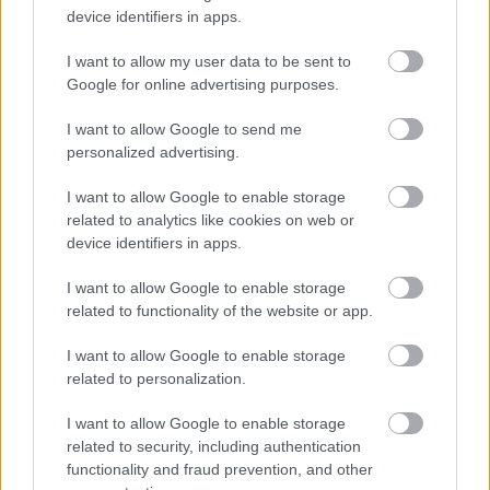
device identifiers in apps.
Az idei felmérésben kiemelt figyelmet kapnak a
gyermekes családok, mivel a gyermekek sokszor
I want to allow my user data to be sent to
Google for online advertising purposes.
kiszámíthatatlan étkezése megnehezíti a
tervezést és kihívást jelent az élelmiszerpazarlás
I want to allow Google to send me
personalized advertising.
elleni harcban.
I want to allow Google to enable storage
Az érdeklődők a
felmérés regisztrációs
related to analytics like cookies on web or
device identifiers in apps.
linkjén
már jelentkezhetnek a 2025-ös felmérésre,
melybe a korábbi résztvevők is
I want to allow Google to enable storage
related to functionality of the website or app.
becsatlakozhatnak, akik így össze tudják vetni
eredményeiket a korábbi évek tapasztalataival.
I want to allow Google to enable storage
related to personalization.
I want to allow Google to enable storage
related to security, including authentication
functionality and fraud prevention, and other