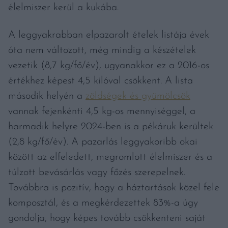
élelmiszer kerül a kukába.
A leggyakrabban elpazarolt ételek listája évek
óta nem változott, még mindig a készételek
vezetik (8,7 kg/fő/év), ugyanakkor ez a 2016-os
értékhez képest 4,5 kilóval csökkent. A lista
második helyén a
zöldségek és gyümölcsök
vannak fejenkénti 4,5 kg-os mennyiséggel, a
harmadik helyre 2024-ben is a pékáruk kerültek
(2,8 kg/fő/év). A pazarlás leggyakoribb okai
között az elfeledett, megromlott élelmiszer és a
túlzott bevásárlás vagy főzés szerepelnek.
Továbbra is pozitív, hogy a háztartások közel fele
komposztál, és a megkérdezettek 83%-a úgy
gondolja, hogy képes tovább csökkenteni saját