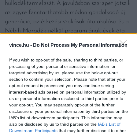
hulladéktermelését. A javulásban szerepet játszik
az egyre fenntarthatóbb módon gondolkodó új
generáció, az étkezési szokások átalakulása és a
Nébih Maradék nélkül programjának évek óta
zajló szemléletformáló munkája.
vince.hu -
Do Not Process My Personal Information
2025. szeptember 29-e az élelmiszerpazarlás
If you wish to opt-out of the sale, sharing to third parties, or
elleni világnap, amely jó alkalom arra, hogy
processing of your personal or sensitive information for
targeted advertising by us, please use the below opt-out
mindenki átgondolja élelmiszerpazarlással
section to confirm your selection. Please note that after your
kapcsolatos szokásait, és felmérje, hol tudna még
opt-out request is processed you may continue seeing
interest-based ads based on personal information utilized by
változtatni. A célkitűzés eléréséhez a mostani
us or personal information disclosed to third parties prior to
eredmények fontos lépést jelentenek, de további
your opt-out. You may separately opt-out of the further
erőfeszítések szükségesek. Ehhez a Nébih
disclosure of your personal information by third parties on the
IAB’s list of downstream participants. This information may
segítséget nyújt a Maradék nélkül gyakorlatias
also be disclosed by us to third parties on the
IAB’s List of
anyagaival, legyen szó menütervezésről, a
Downstream Participants
that may further disclose it to other