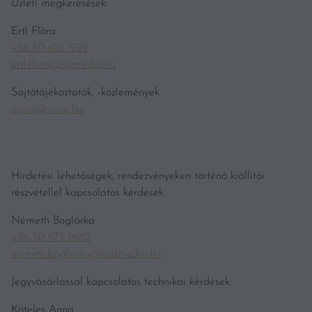
Üzleti megkeresések:
Ertl Flóra
+36 70 601 1929
ertl.flora@hgmedia.hu
Sajtótájékoztatók, -közlemények
vince@vince.hu
Hirdetési lehetőségek, rendezvényeken történő kiállítói
részvétellel kapcsolatos kérdések:
Németh Boglárka
+36 30 975 2652
nemeth.boglarka@kodmedia.hu
Jegyvásárlással kapcsolatos technikai kérdések:
Köteles Anna