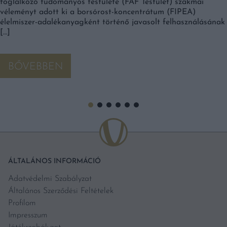
foglalkozó tudományos testülete (FAF Testület) szakmai
véleményt adott ki a borsórost-koncentrátum (FIPEA)
élelmiszer-adalékanyagként történő javasolt felhasználásának
[…]
BŐVEBBEN
ÁLTALÁNOS INFORMÁCIÓ
Adatvédelmi Szabályzat
Általános Szerződési Feltételek
Profilom
Impresszum