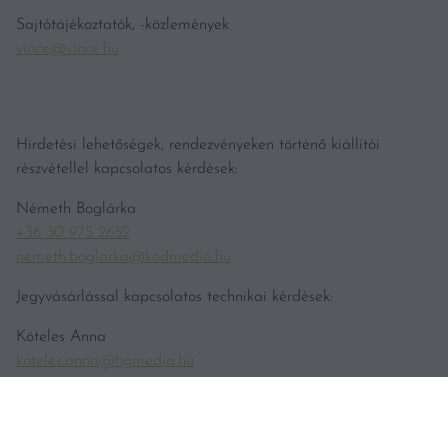
Sajtótájékoztatók, -közlemények
vince@vince.hu
Hirdetési lehetőségek, rendezvényeken történő kiállítói
részvétellel kapcsolatos kérdések:
Németh Boglárka
+36 30 975 2652
nemeth.boglarka@kodmedia.hu
Jegyvásárlással kapcsolatos technikai kérdések:
Köteles Anna
koteles.anna@hgmedia.hu
Bortesztekkel kapcsolatos tájékoztatás
teszt@vincemagazin.hu