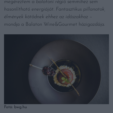
megéreztem a balatoni régió semmihez sem
hasonlítható energiáját. Fantasztikus pillanatok,
élmények kötődnek ehhez az időszakhoz –
mondja a Balaton Wine&Gourmet házigazdája.
Fotó: bwg.hu