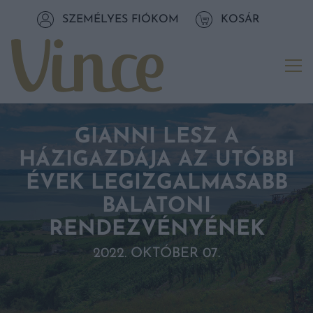
Tovább a navigációhoz
SZEMÉLYES FIÓKOM
KOSÁR
Tovább a tartalomhoz
Me
GIANNI LESZ A
HÁZIGAZDÁJA AZ UTÓBBI
ÉVEK LEGIZGALMASABB
BALATONI
RENDEZVÉNYÉNEK
2022. OKTÓBER 07.