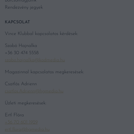
Borcsomagjaink
Rendezvény jegyek
KAPCSOLAT
Vince Klubbal kapcsolatos kérdések:
Szabó Hajnalka
+36 30 474 5558
szabo.hajnalka@kodmedia.hu
Magazinnal kapcsolatos megkeresések:
Csatlós Adrienn
csatlos.Adrienn@hgmedia.hu
Üzleti megkeresések:
Ertl Flóra
+36 70 601 1929
ertl.flora@hgmedia.hu