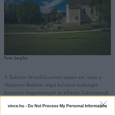
Fotó: bwg.hu
A Balaton Wine&Gourmet éppen ezt, azaz a
Veszprém-Balaton régió kulináris örökségét,
borászati hagyományait és étkezési kultúrájának
egyre izgalmasabb jelenét mutatja be
vince.hu -
Do Not Process My Personal Information
mindazoknak, akik egy, vagy akár több kellemes