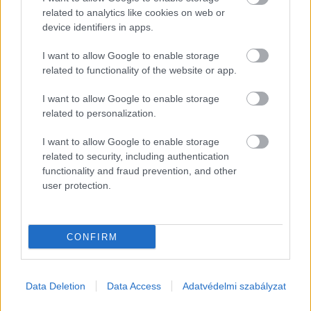
related to analytics like cookies on web or
device identifiers in apps.
A hiánypótló és hagyományteremtő céllal induló
I want to allow Google to enable storage
related to functionality of the website or app.
gasztro ünnepen a régió legjobb és
legizgalmasabb éttermei, valamint borászatai
I want to allow Google to enable storage
jelennek meg, hogy megmutassák
related to personalization.
sokszínűségüket a hazai és külföldi ínyenceknek.
I want to allow Google to enable storage
A Balaton Wine&Gourmet egyben a régió
related to security, including authentication
functionality and fraud prevention, and other
egyetlen „terroir” szemléletű borászati fesztiválja
user protection.
is lesz, ahol mind a hat balatoni borvidék és az
összes borászati irányzat – azaz a hagyományos,
CONFIRM
az újhullámos, a biodinamikus és a natúrbor –
egyszerre jelenik meg. A rendezvény gazdag
közönségprogramjai – nagyszínpadi
Data Deletion
Data Access
Adatvédelmi szabályzat
látványbemutatók, vezetett kóstolók és minőségi