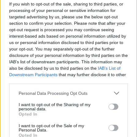
napon át szeretnének elmerülni a térség
If you wish to opt-out of the sale, sharing to third parties, or
ételeinek és italainak világában. Mindezt a
processing of your personal or sensitive information for
targeted advertising by us, please use the below opt-out
Veszprémvölgy egyedülállóan csodás természeti
section to confirm your selection. Please note that after your
és épített környezetében: árnyas lombok alatt, a
opt-out request is processed you may continue seeing
interest-based ads based on personal information utilized by
Séd patak partján, a jezsuita rend által a 18.
us or personal information disclosed to third parties prior to
században épített templom és romkert
your opt-out. You may separately opt-out of the further
disclosure of your personal information by third parties on the
természetes díszletében, ahol valódi értelmet
IAB’s list of downstream participants. This information may
kap a környezettudatos, fenntartható
also be disclosed by us to third parties on the
IAB’s List of
gasztronómiai és életszemlélet.
Downstream Participants
that may further disclose it to other
third parties.
Sokan látnak hasonlóságot a Balaton-felvidék és
Please note that this website/app uses one or more Google
Personal Data Processing Opt Outs
services and may gather and store information including but
Toszkána között, nem alaptalanul: az a fajta
not limited to your visit or usage behaviour. You may click to
I want to opt-out of the Sharing of my
romantika, természetben rejtőző erő, ami
personal data.
grant or deny consent to Google and its third-party tags to
Opted In
use your data for below specified purposes in below Google
Toszkánában jelen van, a Balaton-felvidéken is
consent section.
I want to opt-out of the Sale of my
kitapintható. Bizonyos értelemben persze nehéz
Personal Data.
Opted In
az összehasonlítás, hiszen mindkét vidék egyedi,