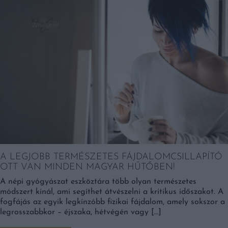
A LEGJOBB TERMÉSZETES FÁJDALOMCSILLAPÍTÓ
OTT VAN MINDEN MAGYAR HŰTŐBEN!
A népi gyógyászat eszköztára több olyan természetes
módszert kínál, ami segíthet átvészelni a kritikus időszakot. A
fogfájás az egyik legkínzóbb fizikai fájdalom, amely sokszor a
legrosszabbkor – éjszaka, hétvégén vagy […]