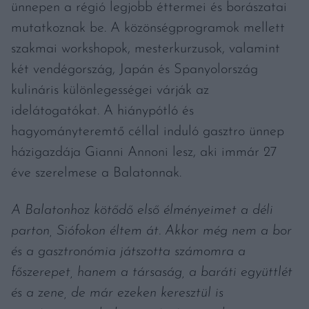
ünnepen a régió legjobb éttermei és borászatai
mutatkoznak be. A közönségprogramok mellett
szakmai workshopok, mesterkurzusok, valamint
két vendégország, Japán és Spanyolország
kulináris különlegességei várják az
idelátogatókat. A hiánypótló és
hagyományteremtő céllal induló gasztro ünnep
házigazdája Gianni Annoni lesz, aki immár 27
éve szerelmese a Balatonnak.
A Balatonhoz kötődő első élményeimet a déli
parton, Siófokon éltem át. Akkor még nem a bor
és a gasztronómia játszotta számomra a
főszerepet, hanem a társaság, a baráti együttlét
és a zene, de már ezeken keresztül is