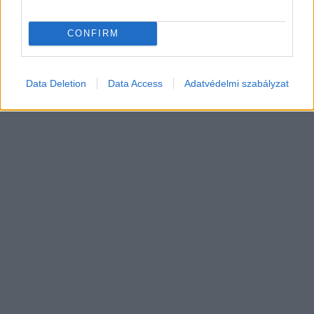
MEGÚJULT OPEL KISHASZONJÁRMŰVEK: COMBO,
VIVARO ÉS MOVANO ÚJ GENERÁCIÓJA
CONFIRM
Új megjelenés, megújuló pilótafülke és új elektromos
hajtásláncok.
Data Deletion
Data Access
Adatvédelmi szabályzat