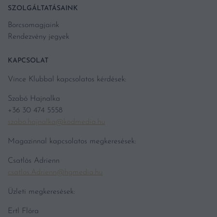
SZOLGÁLTATÁSAINK
Borcsomagjaink
Rendezvény jegyek
KAPCSOLAT
Vince Klubbal kapcsolatos kérdések:
Szabó Hajnalka
+36 30 474 5558
szabo.hajnalka@kodmedia.hu
Magazinnal kapcsolatos megkeresések:
Csatlós Adrienn
csatlos.Adrienn@hgmedia.hu
Üzleti megkeresések:
Ertl Flóra