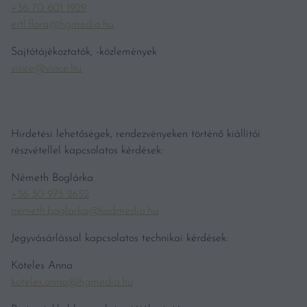
+36 70 601 1929
ertl.flora@hgmedia.hu
Sajtótájékoztatók, -közlemények
vince@vince.hu
Hirdetési lehetőségek, rendezvényeken történő kiállítói
részvétellel kapcsolatos kérdések:
Németh Boglárka
+36 30 975 2652
nemeth.boglarka@kodmedia.hu
Jegyvásárlással kapcsolatos technikai kérdések:
Köteles Anna
koteles.anna@hgmedia.hu