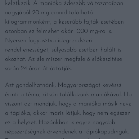
keletkezik. A manióka édesebb változataiban
nagyjából 20 mg cianid található
kilogrammonként, a keserűbb fajták esetében
azonban ez felmehet akár 1000 mg-ra is.
Nyersen fogyasztva idegrendszeri
rendellenességet, súlyosabb esetben halált is
okozhat. Az élelmiszer megfelelő előkészítése
során 24 órán át áztatják.
Azt gondolhatnánk, Magyarországot kevéssé
érinti a téma, ritkán találkozunk maniókával. Ha
viszont azt mondjuk, hogy a manióka másik neve
a tápióka, akkor máris látjuk, hogy nem egészen
ez a helyzet. Hazánkban is egyre nagyobb
népszerűségnek örvendenek a tápiókapudingok.