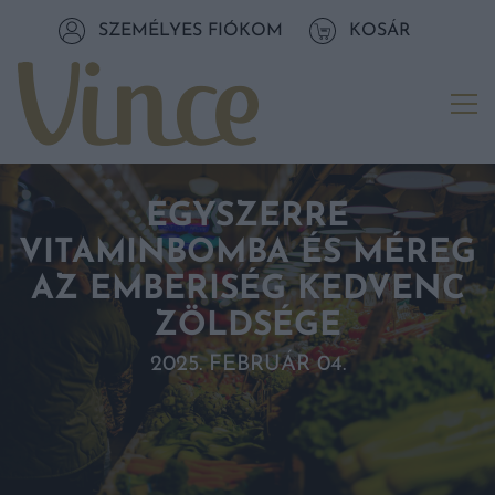
Tovább a navigációhoz
SZEMÉLYES FIÓKOM
KOSÁR
Tovább a tartalomhoz
Me
EGYSZERRE
VITAMINBOMBA ÉS MÉREG
AZ EMBERISÉG KEDVENC
ZÖLDSÉGE
2025. FEBRUÁR 04.