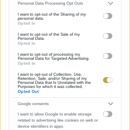
Please note that this website/app uses one or more Google
Personal Data Processing Opt Outs
services and may gather and store information including but
not limited to your visit or usage behaviour. You may click to
I want to opt-out of the Sharing of my
personal data.
grant or deny consent to Google and its third-party tags to
Opted In
use your data for below specified purposes in below Google
Címlapfotó:
Julius Vincent
/ Unsplash
consent section.
I want to opt-out of the Sale of my
Personal Data.
Opted In
I want to opt-out of processing my
Personal Data for Targeted Advertising.
Opted In
I want to opt-out of Collection, Use,
Retention, Sale, and/or Sharing of my
Personal Data that Is Unrelated with the
Purposes for which it was collected.
Opted Out
Google consents
I want to allow Google to enable storage
related to advertising like cookies on web or
device identifiers in apps.