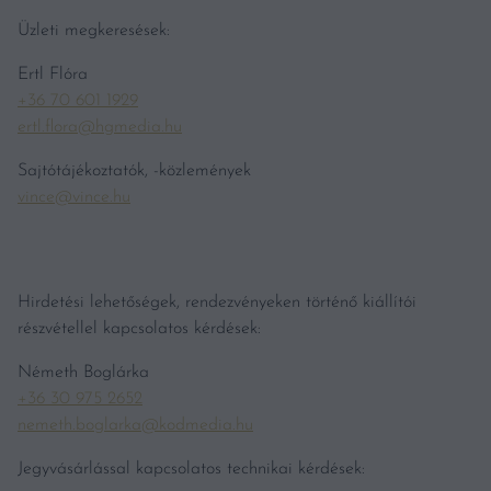
Üzleti megkeresések:
Ertl Flóra
+36 70 601 1929
ertl.flora@hgmedia.hu
Sajtótájékoztatók, -közlemények
vince@vince.hu
Hirdetési lehetőségek, rendezvényeken történő kiállítói
részvétellel kapcsolatos kérdések:
Németh Boglárka
+36 30 975 2652
nemeth.boglarka@kodmedia.hu
Jegyvásárlással kapcsolatos technikai kérdések: