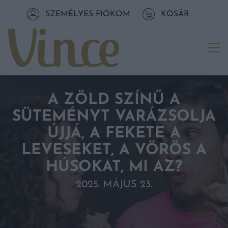
Tovább a navigációhoz
SZEMÉLYES FIÓKOM
KOSÁR
Tovább a tartalomhoz
Me
A ZÖLD SZÍNŰ A
SÜTEMÉNYT VARÁZSOLJA
ÚJJÁ, A FEKETE A
LEVESEKET, A VÖRÖS A
HÚSOKAT, MI AZ?
2025. MÁJUS 23.