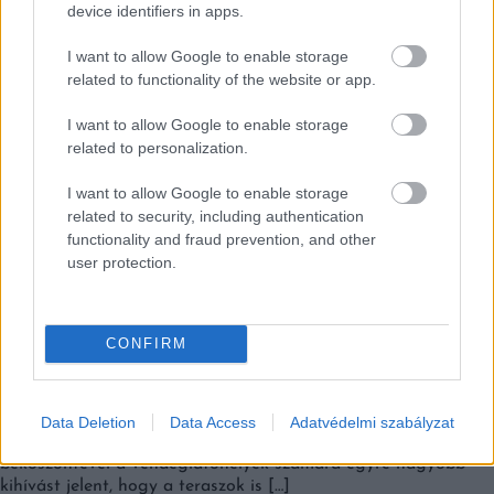
EZEK IS ÉRDEKELHETNEK
device identifiers in apps.
I want to allow Google to enable storage
related to functionality of the website or app.
Kortyok
I want to allow Google to enable storage
related to personalization.
I want to allow Google to enable storage
related to security, including authentication
functionality and fraud prevention, and other
user protection.
136 KOCSMÁBAN MOST INGYEN KAPJUK AZ ELSŐ
CONFIRM
SÖRT – EHHEZ EGY FELTÉTELNEK KELL
TELJESÜLNIE
A kezdeményezés célja, hogy a hideg időben se essen vissza a
Data Deletion
Data Access
Adatvédelmi szabályzat
vendéglátóhelyek forgalma. Az Egyesült Királyságban a tél
beköszöntével a vendéglátóhelyek számára egyre nagyobb
kihívást jelent, hogy a teraszok is […]