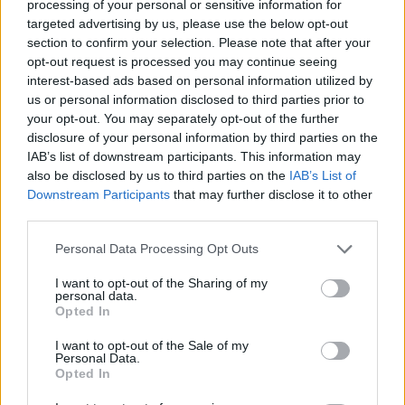
processing of your personal or sensitive information for
főként desszertekhez passzol.
targeted advertising by us, please use the below opt-out
section to confirm your selection. Please note that after your
opt-out request is processed you may continue seeing
interest-based ads based on personal information utilized by
us or personal information disclosed to third parties prior to
your opt-out. You may separately opt-out of the further
disclosure of your personal information by third parties on the
IAB’s list of downstream participants. This information may
also be disclosed by us to third parties on the
IAB’s List of
Downstream Participants
that may further disclose it to other
third parties.
Please note that this website/app uses one or more Google
Personal Data Processing Opt Outs
services and may gather and store information including but
not limited to your visit or usage behaviour. You may click to
I want to opt-out of the Sharing of my
personal data.
grant or deny consent to Google and its third-party tags to
Opted In
use your data for below specified purposes in below Google
consent section.
I want to opt-out of the Sale of my
Personal Data.
Opted In
Címlapfotó: