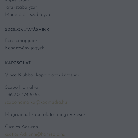
Játékszabályzat
Moderálási szabályzat
SZOLGÁLTATÁSAINK
Borcsomagjaink
Rendezvény jegyek
KAPCSOLAT
Vince Klubbal kapcsolatos kérdések:
Szabó Hajnalka
+36 30 474 5558
szabo.hajnalka@kodmedia.hu
Magazinnal kapcsolatos megkeresések:
Csatlós Adrienn
csatlos.Adrienn@hgmedia.hu