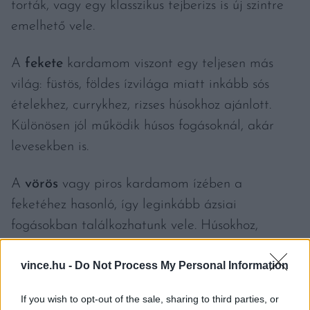
torták, vagy egy klasszikus tejberizs is új szintre
emelhető vele.
A
fekete
kardamom viszont egy teljesen más
világ: füstös, földes ízvilága miatt inkább sós
ételekhez, currykhez, rizses húsokhoz ajánlott.
Különösen jól működik húsos fogásoknál, akár
levesekben is.
A
vörös
vagy piros kardamom ízében a
feketéhez hasonló, így leginkább ázsiai
fogásokban találkozhatunk vele. Húsokhoz,
pörköltekhez, rizsekhez is kiválóan passzol.
vince.hu -
Do Not Process My Personal Information
A
fehér
kardamom pedig tulajdonképpen
If you wish to opt-out of the sale, sharing to third parties, or
fehérített zöld változat, amely szelídebb ízével