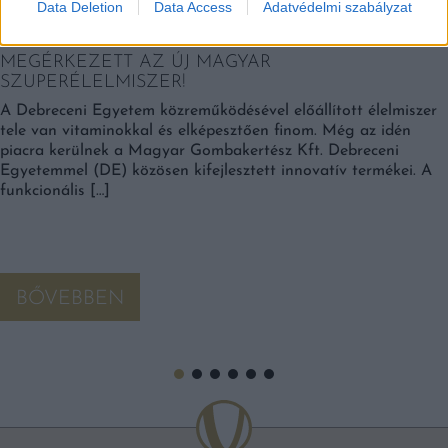
Data Deletion
Data Access
Adatvédelmi szabályzat
MEGÉRKEZETT AZ ÚJ MAGYAR
SZUPERÉLELMISZER!
A Debreceni Egyetem közreműködésével előállított élelmiszer
tele van vitaminokkal és elképesztően finom. Még az idén
piacra kerülnek a Magyar Gombakertész Kft. Debreceni
Egyetemmel (DE) közösen kifejlesztett innovatív termékei. A
funkcionális […]
BŐVEBBEN