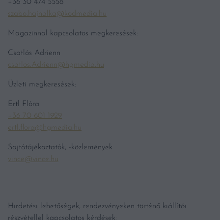
+36 30 474 5558
szabo.hajnalka@kodmedia.hu
Magazinnal kapcsolatos megkeresések:
Csatlós Adrienn
csatlos.Adrienn@hgmedia.hu
Üzleti megkeresések:
Ertl Flóra
+36 70 601 1929
ertl.flora@hgmedia.hu
Sajtótájékoztatók, -közlemények
vince@vince.hu
Hirdetési lehetőségek, rendezvényeken történő kiállítói
részvétellel kapcsolatos kérdések: