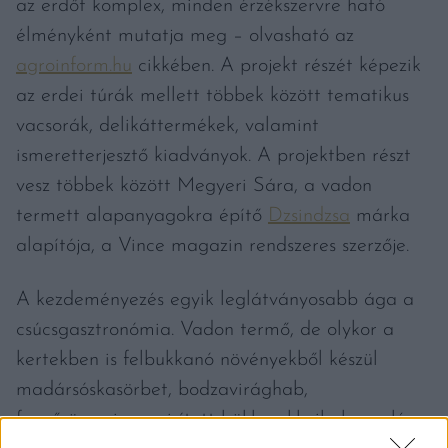
az erdőt komplex, minden érzékszervre ható
élményként mutatja meg – olvasható az
agroinform.hu
cikkében. A projekt részét képezik
az erdei túrák mellett többek között tematikus
vacsorák, delikáttermékek, valamint
ismeretterjesztő kiadványok. A projektben részt
vesz többek között Megyeri Sára, a vadon
termett alapanyagokra építő
Dzsindzsa
márka
alapítója, a Vince magazin rendszeres szerzője.
A kezdeményezés egyik leglátványosabb ága a
csúcsgasztronómia. Vadon termő, de olykor a
kertekben is felbukkanó növényekből készül
madársóskasörbet, bodzavirághab,
fenyőrügyszirup, pirított bükkmakk, ibolyazselé,