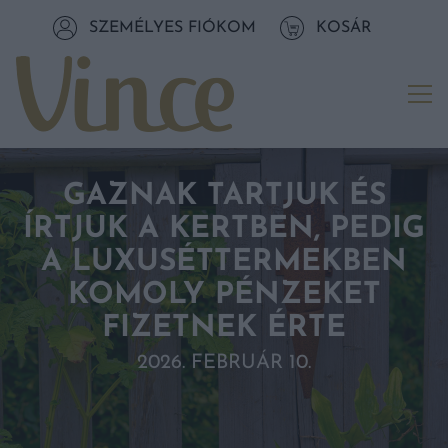
Tovább a navigációhoz
SZEMÉLYES FIÓKOM
KOSÁR
Tovább a tartalomhoz
Me
GAZNAK TARTJUK ÉS
ÍRTJUK A KERTBEN, PEDIG
A LUXUSÉTTERMEKBEN
KOMOLY PÉNZEKET
FIZETNEK ÉRTE
2026. FEBRUÁR 10.