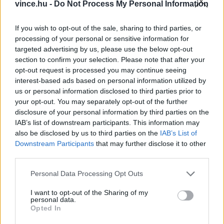
luckaviár vagy komlósajttorta. Ezek az ételek
vince.hu -
Do Not Process My Personal Information
nem kuriózumok, hanem tudatos, fenntartható
If you wish to opt-out of the sale, sharing to third parties, or
konyhai megoldások, amelyek a fine dining
processing of your personal or sensitive information for
világában is megállják a helyüket és olykor meg
targeted advertising by us, please use the below opt-out
section to confirm your selection. Please note that after your
is jelennek ott.
opt-out request is processed you may continue seeing
interest-based ads based on personal information utilized by
us or personal information disclosed to third parties prior to
your opt-out. You may separately opt-out of the further
disclosure of your personal information by third parties on the
IAB’s list of downstream participants. This information may
also be disclosed by us to third parties on the
IAB’s List of
Downstream Participants
that may further disclose it to other
third parties.
Please note that this website/app uses one or more Google
Personal Data Processing Opt Outs
services and may gather and store information including but
not limited to your visit or usage behaviour. You may click to
I want to opt-out of the Sharing of my
personal data.
grant or deny consent to Google and its third-party tags to
Opted In
use your data for below specified purposes in below Google
consent section.