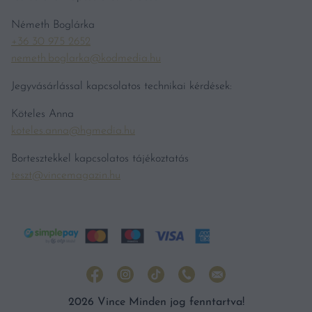
Németh Boglárka
+36 30 975 2652
nemeth.boglarka@kodmedia.hu
Jegyvásárlással kapcsolatos technikai kérdések:
Köteles Anna
koteles.anna@hgmedia.hu
Bortesztekkel kapcsolatos tájékoztatás
teszt@vincemagazin.hu
2026 Vince Minden jog fenntartva!