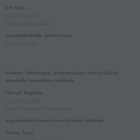
Ertl Flóra
+36 70 601 1929
ertl.flora@hgmedia.hu
Sajtótájékoztatók, -közlemények
vince@vince.hu
Hirdetési lehetőségek, rendezvényeken történő kiállítói
részvétellel kapcsolatos kérdések:
Németh Boglárka
+36 30 975 2652
nemeth.boglarka@kodmedia.hu
Jegyvásárlással kapcsolatos technikai kérdések:
Köteles Anna