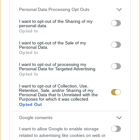
Please note that this website/app uses one or more Google
Personal Data Processing Opt Outs
services and may gather and store information including but
not limited to your visit or usage behaviour. You may click to
I want to opt-out of the Sharing of my
personal data.
grant or deny consent to Google and its third-party tags to
Opted In
use your data for below specified purposes in below Google
consent section.
I want to opt-out of the Sale of my
Personal Data.
Opted In
I want to opt-out of processing my
Personal Data for Targeted Advertising.
Opted In
I want to opt-out of Collection, Use,
Retention, Sale, and/or Sharing of my
Personal Data that Is Unrelated with the
Purposes for which it was collected.
Opted Out
Google consents
I want to allow Google to enable storage
related to advertising like cookies on web or
Címlapfotó:
Jason Briscoe
/ Unsplash