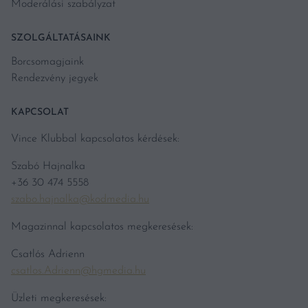
Moderálási szabályzat
SZOLGÁLTATÁSAINK
Borcsomagjaink
Rendezvény jegyek
KAPCSOLAT
Vince Klubbal kapcsolatos kérdések:
Szabó Hajnalka
+36 30 474 5558
szabo.hajnalka@kodmedia.hu
Magazinnal kapcsolatos megkeresések:
Csatlós Adrienn
csatlos.Adrienn@hgmedia.hu
Üzleti megkeresések: