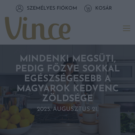
Tovább a navigációhoz
SZEMÉLYES FIÓKOM
KOSÁR
Tovább a tartalomhoz
Me
MINDENKI MEGSÜTI,
PEDIG FŐZVE SOKKAL
EGÉSZSÉGESEBB A
MAGYAROK KEDVENC
ZÖLDSÉGE
2025. AUGUSZTUS 21.