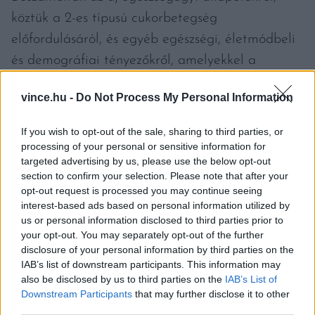
köztük a 2-es típusú cukorbetegség
előfordulásáról, és egyéb egészségi, életmódbeli
és demográfiai tényezőkről, amelyekkel a
kutatók szintén számoltak. A kutatás időtartama
vince.hu -
Do Not Process My Personal Information
alatt 22 299 résztvevőnél alakult ki a
cukorbetegség – olvasható a
Magyar
If you wish to opt-out of the sale, sharing to third parties, or
Mezőgazdaság
cikkében.
processing of your personal or sensitive information for
targeted advertising by us, please use the below opt-out
section to confirm your selection. Please note that after your
Mint írják, a kutatás megállapította, hogy heti
opt-out request is processed you may continue seeing
három adag sült krumpli 20 százalékkal növelte
interest-based ads based on personal information utilized by
us or personal information disclosed to third parties prior to
a 2-es típusú diabétesz kialakulásának
your opt-out. You may separately opt-out of the further
kockázatát. A sült, főtt vagy püré formájában
disclosure of your personal information by third parties on the
IAB’s list of downstream participants. This information may
fogyasztott burgonya esetében nem mutattak ki
also be disclosed by us to third parties on the
IAB’s List of
jelentős összefüggést a cukorbetegség
Downstream Participants
that may further disclose it to other
kockázatával.
third parties.