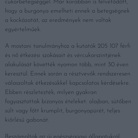
cukorbetegséggel. Már korábban is felvetődött,
hogy a burgonya emelheti ennek a betegségnek
a kockázatát, az eredmények nem voltak
egyértelműek.
A mostani tanulmányhoz a kutatók 205 107 férfi
és nő étkezési szokásait és vércukorszintjének
alakulását követték nyomon több, mint 30 éven
keresztül. Ennek során a résztvevők rendszeresen
válaszoltak étkezésükkel kapcsolatos kérdésekre.
Ebben részletezték, milyen gyakran
fogyasztottak bizonyos ételeket: olajban, sütőben
sült vagy főtt krumplit, burgonyapürét, teljes
kiőrlésű gabonát.
Beszámoltak az új egészségügyi állapotukról,