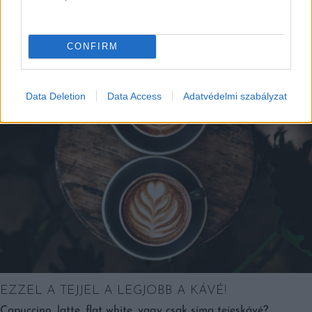
EZEK IS ÉRDEKELHETNEK
CONFIRM
Kortyok
Data Deletion
Data Access
Adatvédelmi szabályzat
EZZEL A TEJJEL A LEGJOBB A KÁVÉ!
Capuccino, latte, flat white, vagy csak sima tejeskávé?