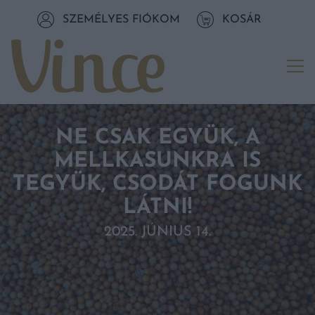
Tovább a navigációhoz
SZEMÉLYES FIÓKOM
KOSÁR
Tovább a tartalomhoz
Me
NE CSAK EGYÜK, A
MELLKASUNKRA IS
TEGYÜK, CSODÁT FOGUNK
LÁTNI!
2025. JÚNIUS 14.