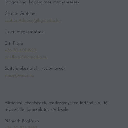
Magazinnal kapcsolatos megkeresések:
Csatlós Adrienn
csatlos.Adrienn@hgmedia.hu
Üzleti megkeresések:
Ertl Flóra
+36 70 601 1929
ertl.flora@hgmedia.hu
Sajtótájékoztatók, -közlemények
vince@vince.hu
Hirdetési lehetőségek, rendezvényeken történő kiállítói
részvétellel kapcsolatos kérdések:
Németh Boglárka