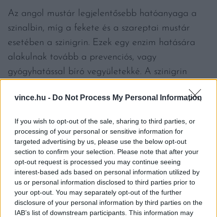
Az angol mustár legjelentősebb hatóanyaga a
szinalbin, míg a fekete és a szareptai mustár
esetében a szinigrin. Ezek egy enzim hatására
alakulnak tovább a prevenciós, vagy
gyógyhatással bíró vegyületekké. A szinigrin
hatóanyaga
alkalmas sebgyógyításra,
mivel
vince.hu -
Do Not Process My Personal Information
antibakteriális és előmozdítja a seb bezáródását.
A bőrbe dörzsölve, vagy borogatás formájában a
If you wish to opt-out of the sale, sharing to third parties, or
felületi és a mélyebb rétegekben is
fokozza a
processing of your personal or sensitive information for
targeted advertising by us, please use the below opt-out
vérkeringést,
csökkenti az ízületi és az
section to confirm your selection. Please note that after your
izomfájdalmakat, továbbá képes oldani
opt-out request is processed you may continue seeing
interest-based ads based on personal information utilized by
a
simaizom görcsöket.
A tradicionális kínai
us or personal information disclosed to third parties prior to
gyógyászat köhögés, meghűlés, mellkasi
your opt-out. You may separately opt-out of the further
fájdalmak gyógyítására használja, mivel
disclosure of your personal information by third parties on the
IAB’s list of downstream participants. This information may