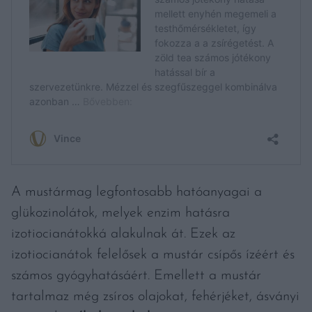
A mustármag legfontosabb hatóanyagai a
glükozinolátok, melyek enzim hatásra
izotiocianátokká alakulnak át. Ezek az
izotiocianátok felelősek a mustár csípős ízéért és
számos gyógyhatásáért. Emellett a mustár
tartalmaz még zsíros olajokat, fehérjéket, ásványi