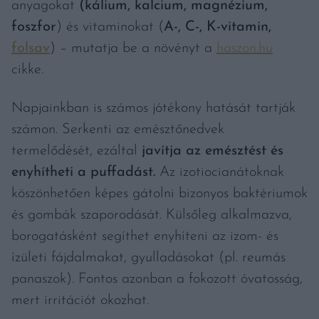
anyagokat
(kálium, kalcium, magnézium,
foszfor
) és vitaminokat (
A-, C-, K-vitamin,
folsav
) – mutatja be a növényt a
haszon.hu
cikke.
Napjainkban is számos jótékony hatását tartják
számon. Serkenti az emésztőnedvek
termelődését, ezáltal
javítja az emésztést és
enyhítheti a puffadást.
Az izotiocianátoknak
köszönhetően képes gátolni bizonyos baktériumok
és gombák szaporodását. Külsőleg alkalmazva,
borogatásként segíthet enyhíteni az izom- és
ízületi fájdalmakat, gyulladásokat (pl. reumás
panaszok). Fontos azonban a fokozott óvatosság,
mert irritációt okozhat.