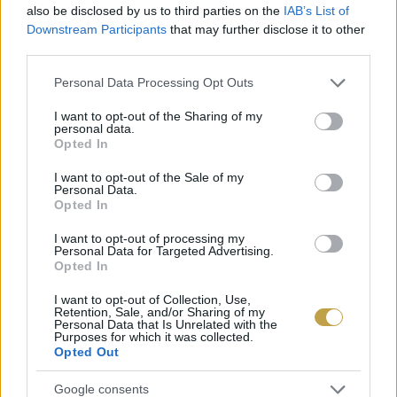
hörgőtágító és köptető hatása is van. Mellkasi
also be disclosed by us to third parties on the
IAB’s List of
területen pakolásként, vagy bedörzsölőként
Downstream Participants
that may further disclose it to other
third parties.
könnyíti a légzést és szorgalmazza a váladék
eltávolítását.
Please note that this website/app uses one or more Google
Personal Data Processing Opt Outs
services and may gather and store information including but
not limited to your visit or usage behaviour. You may click to
I want to opt-out of the Sharing of my
personal data.
grant or deny consent to Google and its third-party tags to
Opted In
use your data for below specified purposes in below Google
consent section.
I want to opt-out of the Sale of my
Personal Data.
Opted In
I want to opt-out of processing my
Personal Data for Targeted Advertising.
Opted In
I want to opt-out of Collection, Use,
Retention, Sale, and/or Sharing of my
Personal Data that Is Unrelated with the
Purposes for which it was collected.
Opted Out
Google consents