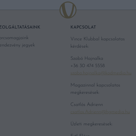
ZOLGÁLTATÁSAINK
KAPCSOLAT
orcsomagjaink
Vince Klubbal kapcsolatos
endezvény jegyek
kérdések:
Szabó Hajnalka
+36 30 474 5558
szabo.hajnalka@kodmedia.hu
Magazinnal kapcsolatos
megkeresések:
Csatlós Adrienn
csatlos.Adrienn@hgmedia.hu
Üzleti megkeresések: