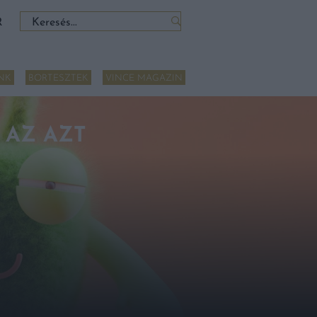
Keresés:
R
NK
BORTESZTEK
VINCE MAGAZIN
 AZ AZT