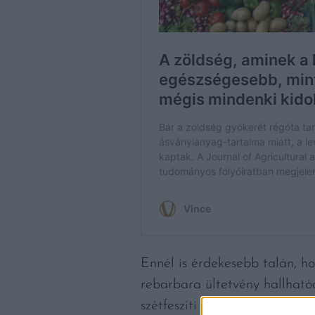
Ennél is érdekesebb talán, ho
rebarbara ültetvény hallható
szétfeszíti a saját „bőrét”. 