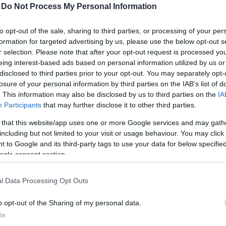
-
Do Not Process My Personal Information
üsznek rá, hogy a tavaszi rebarbaraszezonban olyan é
to opt-out of the sale, sharing to third parties, or processing of your per
IDE KATTINTVA
meg is hallgatható, hogyan is hangz
formation for targeted advertising by us, please use the below opt-out s
r selection. Please note that after your opt-out request is processed y
eing interest-based ads based on personal information utilized by us or
disclosed to third parties prior to your opt-out. You may separately opt-
losure of your personal information by third parties on the IAB’s list of
. This information may also be disclosed by us to third parties on the
IA
Participants
that may further disclose it to other third parties.
 that this website/app uses one or more Google services and may gath
including but not limited to your visit or usage behaviour. You may click 
 to Google and its third-party tags to use your data for below specifi
ogle consent section.
l Data Processing Opt Outs
o opt-out of the Sharing of my personal data.
In