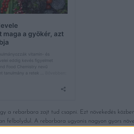
gy a rebarbara zajt tud csapni. Ezt növekedés közben
an felbolydul. A rebarbara ugyanis nagyon gyors növe
Ez egy recsegő-ropogó hangot eredményez.