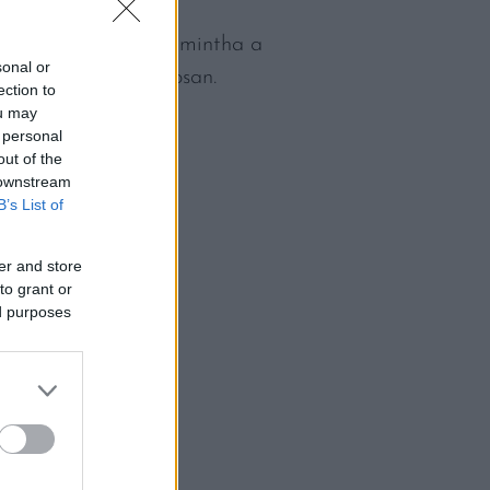
rzés fogja el őket, mintha a
sonal or
ik ez egészen pontosan.
ection to
ou may
 personal
out of the
 downstream
B’s List of
er and store
to grant or
ed purposes