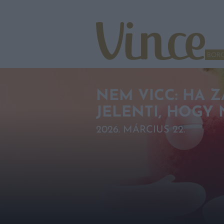
Tovább a navigációhoz
Tovább a tartalomhoz
BOR
NEM VICC: HA Z
JELENTI, HOGY
2026. MÁRCIUS 22.