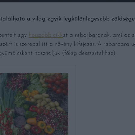
alálható a világ egyik legkülönlegesebb zöldsége
zentelt egy
hosszabb cikk
et a rebarbarának, ami az e
zért is szerepel itt a növény kifejezés. A rebarbara 
ümölcsként használjuk (főleg desszertekhez).