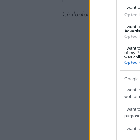
I want t
Címlapfotó:
Paris Bilal
/ Unsp
Opted 
I want 
Advertis
Opted 
I want t
of my P
was col
Opted 
Google 
I want t
web or d
I want t
purpose
I want 