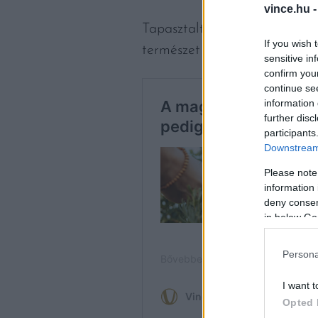
vince.hu 
Tapasztalt termesztők megesk
If you wish 
természet a kezeit tördelné.
sensitive in
confirm you
continue se
information 
further disc
participants
Downstream 
Please note
information 
deny consent
in below Go
Persona
I want t
Opted 