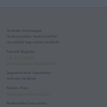
Hirdetési lehetőségek,
rendezvényeken történő kiállítói
részvétellel kapcsolatos kérdések:
Németh Boglárka
+36 30 975 2652
nemeth.boglarka@kodmedia.hu
Jegyvásárlással kapcsolatos
technikai kérdések:
Köteles Anna
koteles.anna@hgmedia.hu
Bortesztekkel kapcsolatos