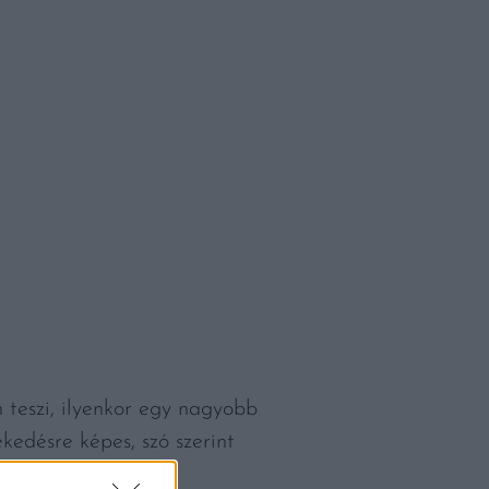
 teszi, ilyenkor egy nagyobb
kedésre képes, szó szerint