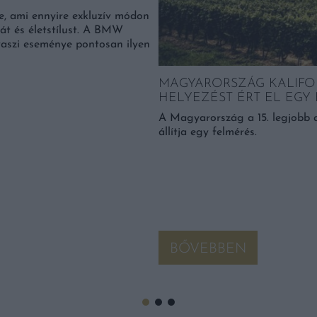
e, ami ennyire exkluzív módon
át és életstílust. A BMW
vaszi eseménye pontosan ilyen
MAGYARORSZÁG KALIF
HELYEZÉST ÉRT EL EGY
A Magyarország a 15. legjobb a
állítja egy felmérés.
BŐVEBBEN