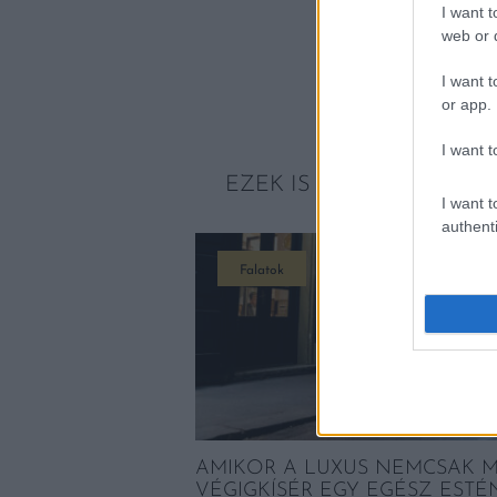
I want t
web or d
I want t
or app.
I want t
EZEK IS ÉRDEKELHETNE
I want t
authenti
Falatok
AMIKOR A LUXUS NEMCSAK 
VÉGIGKÍSÉR EGY EGÉSZ ESTÉ