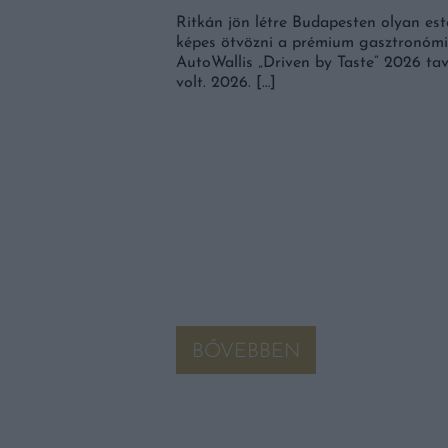
Ritkán jön létre Budapesten olyan est
képes ötvözni a prémium gasztronómi
AutoWallis „Driven by Taste” 2026 ta
volt. 2026. […]
 A NYÁR
 KELL KERESNI
k alkalommal rendezik
acsonyörsön. A balatoni
különleges hangulata
BŐVEBBEN