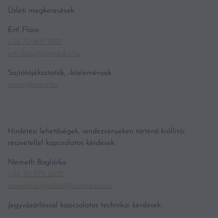
Üzleti megkeresések:
Ertl Flóra
+36 70 601 1929
ertl.flora@hgmedia.hu
Sajtótájékoztatók, -közlemények
vince@vince.hu
Hirdetési lehetőségek, rendezvényeken történő kiállítói
részvétellel kapcsolatos kérdések:
Németh Boglárka
+36 30 975 2652
nemeth.boglarka@kodmedia.hu
Jegyvásárlással kapcsolatos technikai kérdések: