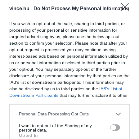
fókuszáló étterem kevesebb, de szezonális
vince.hu -
Do Not Process My Personal Information
ajánlatokra épít, nem próbálja meg lefedni az
If you wish to opt-out of the sale, sharing to third parties, or
egész világot. A túl sok fogás ráadásul azt is
processing of your personal or sensitive information for
jelentheti, hogy a hely egyik konyhához sem
targeted advertising by us, please use the below opt-out
section to confirm your selection. Please note that after your
kötődik igazán, csak megpróbál minél szélesebb
opt-out request is processed you may continue seeing
palettának megfelelni.
interest-based ads based on personal information utilized by
us or personal information disclosed to third parties prior to
your opt-out. You may separately opt-out of the further
TÚL SZÉP DESSZERTEK
disclosure of your personal information by third parties on the
IAB’s list of downstream participants. This information may
Az étlapra vagy a kirakatra nézve azt látjuk,
also be disclosed by us to third parties on the
IAB’s List of
hogy a képeken látható sütemények, torták és
Downstream Participants
that may further disclose it to other
third parties.
fagyikelyhek beleillenének egy
hollywood
i
filmbe? Ez bár első pillantásra vonzónak hathat,
Please note that this website/app uses one or more Google
Personal Data Processing Opt Outs
services and may gather and store information including but
a valóságban azt jelenti, hogy az édességeket
not limited to your visit or usage behaviour. You may click to
I want to opt-out of the Sharing of my
valószínűleg egy nagyobb üzemből szállították
personal data.
grant or deny consent to Google and its third-party tags to
Opted In
use your data for below specified purposes in below Google