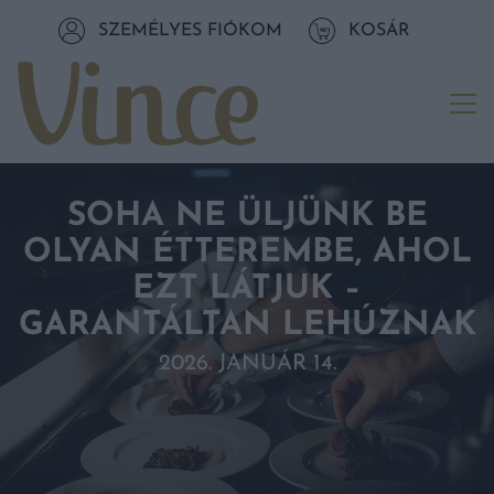
Tovább a navigációhoz
SZEMÉLYES FIÓKOM
KOSÁR
Tovább a tartalomhoz
Me
SOHA NE ÜLJÜNK BE
OLYAN ÉTTEREMBE, AHOL
EZT LÁTJUK –
GARANTÁLTAN LEHÚZNAK
2026. JANUÁR 14.