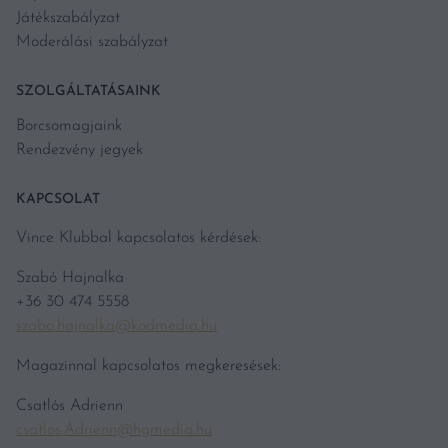
Játékszabályzat
Moderálási szabályzat
SZOLGÁLTATÁSAINK
Borcsomagjaink
Rendezvény jegyek
KAPCSOLAT
Vince Klubbal kapcsolatos kérdések:
Szabó Hajnalka
+36 30 474 5558
szabo.hajnalka@kodmedia.hu
Magazinnal kapcsolatos megkeresések:
Csatlós Adrienn
csatlos.Adrienn@hgmedia.hu