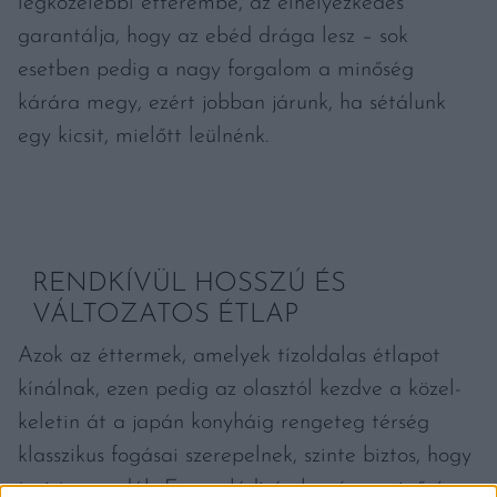
legközelebbi étterembe, az elhelyezkedés
garantálja, hogy az ebéd drága lesz – sok
esetben pedig a nagy forgalom a minőség
kárára megy, ezért jobban járunk, ha sétálunk
egy kicsit, mielőtt leülnénk.
RENDKÍVÜL HOSSZÚ ÉS
VÁLTOZATOS ÉTLAP
Azok az éttermek, amelyek tízoldalas étlapot
kínálnak, ezen pedig az olasztól kezdve a közel-
keletin át a japán konyháig rengeteg térség
klasszikus fogásai szerepelnek, szinte biztos, hogy
turistacsapdák. Egy valódi, ízekre és a minőségre