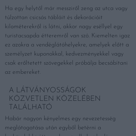
Ha egy helytől már messziről zeng az utca vagy
túlzottan csicsás tábláit és dekorációit
kilométerekről is látni, akkor nagy eséllyel egy
turistacsapda étteremről van szó. Kiemelten igaz
ez azokra a vendéglátóhelyekre, amelyek előtt a
személyzet kuponokkal, kedvezményekkel vagy
csak erőltetett szövegekkel próbálja becsábítani
az embereket.
A LÁTVÁNYOSSÁGOK
KÖZVETLEN KÖZELÉBEN
TALÁLHATÓ
Habár nagyon kényelmes egy nevezetesség
meglátogatása után egyből betérni a