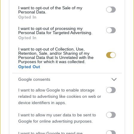
be, nem pedig egy a szakmához értő cukrász
consent section.
I want to opt-out of the Sale of my
készítette őket.
Personal Data.
Opted In
I want to opt-out of processing my
Personal Data for Targeted Advertising.
Opted In
TÚLSÁGOSAN IS A LÁTVÁNYRA
I want to opt-out of Collection, Use,
Retention, Sale, and/or Sharing of my
ÉPÍT A HELY
Personal Data that Is Unrelated with the
Purposes for which it was collected.
Opted Out
Szintén intő jel, ha úgy érezzük, hogy egy
étterem inkább díszletként funkcionál, mint
Google consents
vacsorahelyszínként. Ha a vendégek sorban
I want to allow Google to enable storage
állnak egy-egy fotóért vagy a személyzet
related to advertising like cookies on web or
device identifiers in apps.
látványos, ámde annál bugyutábbnak tűnő
módon szolgálja fel az ételeket, akkor valószínű,
I want to allow my user data to be sent to
Google for online advertising purposes.
hogy nem az ízekre és a minőségre, hanem a
szórakoztatásra helyezi az étterem a hangsúlyt.
I want to allow Google to send me