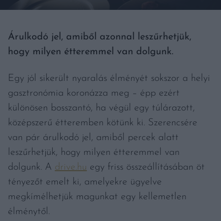
Árulkodó jel, amiből azonnal leszűrhetjük,
hogy milyen étteremmel van dolgunk.
Egy jól sikerült nyaralás élményét sokszor a helyi
gasztronómia koronázza meg – épp ezért
különösen bosszantó, ha végül egy túlárazott,
középszerű étteremben kötünk ki. Szerencsére
van pár árulkodó jel, amiből percek alatt
leszűrhetjük, hogy milyen étteremmel van
dolgunk. A
drive.hu
egy friss összeállításában öt
tényezőt emelt ki, amelyekre ügyelve
megkímélhetjük magunkat egy kellemetlen
élménytől.