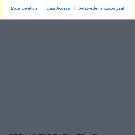
Data Deletion
Data Access
Adatvédelmi szabályzat