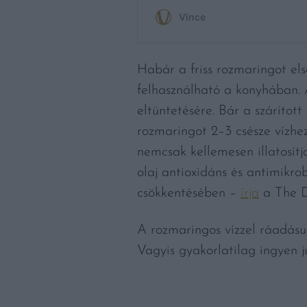
Habár a friss rozmaringot el
felhasználható a konyhában. 
eltüntetésére. Bár a szárított
rozmaringot 2–3 csésze vízhez
nemcsak kellemesen illatosítj
olaj antioxidáns és antimikro
csökkentésében –
írja
a The D
A rozmaringos vízzel ráadásu
Vagyis gyakorlatilag ingyen ju