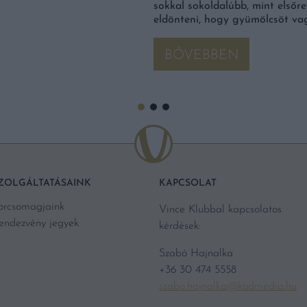
sokkal sokoldalúbb, mint elsőr
eldönteni, hogy gyümölcsöt va
BŐVEBBEN
ZOLGÁLTATÁSAINK
KAPCSOLAT
orcsomagjaink
Vince Klubbal kapcsolatos
endezvény jegyek
kérdések:
Szabó Hajnalka
+36 30 474 5558
szabo.hajnalka@kodmedia.hu