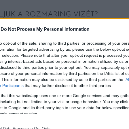
JUK A ROZMARING VIZÉT?
zet és fehér ecetet 2:1 arányban, majd forraljuk a sz
-
Do Not Process My Personal Information
íthatjuk a konyhát.
to opt-out of the sale, sharing to third parties, or processing of your per
nt:
a kihűlt főzetet spray-palackba töltve a hűtőben v
formation for targeted advertising by us, please use the below opt-out s
r selection. Please note that after your opt-out request is processed y
gynövényes illatot biztosítva.
eing interest-based ads based on personal information utilized by us or
disclosed to third parties prior to your opt-out. You may separately opt-
 aromája természetes védelemként szolgál hangyák, s
losure of your personal information by third parties on the IAB’s list of
. This information may also be disclosed by us to third parties on the
IA
letekre csökkenti a kártevők megjelenésének esélyét.
Participants
that may further disclose it to other third parties.
 that this website/app uses one or more Google services and may gath
including but not limited to your visit or usage behaviour. You may click 
 to Google and its third-party tags to use your data for below specifi
ogle consent section.
l Data Processing Opt Outs