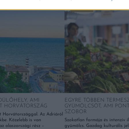
Falatok
ÜDÜLŐHELY, AMI
EGYRE TÖBBEN TERMESZT
NT HORVÁTORSZÁG
GYÜMÖLCSÖT, AMI PONT 
SZOBOR
t Horvátországgal. Az Adriáról
kbe. Közelebb is van
Szokatlan formája és intenzív i
z olaszországi rész –
gyümölcs. Gazdag kulturális jel