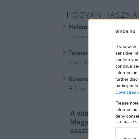
HOGYAN HASZNÁL
Halszag ellen:
keverjünk vi
vince.hu 
rozmaring főzetével illatos
If you wish 
Természetes légfrissítőké
sensitive in
confirm you
használhatjuk, kellemes gyó
continue se
information 
Rovarok ellen:
a rozmaring
further disc
participants
A főzet permetezése a felü
Downstream 
Please note
information 
deny consent
in below Go
Persona