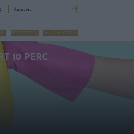
Keresés:
R
NK
BORTESZTEK
VINCE MAGAZIN
T 10 PERC