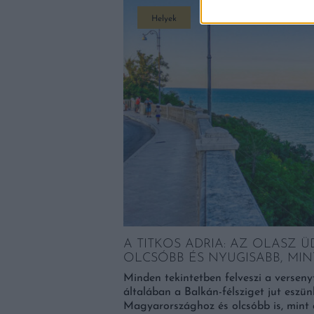
Helyek
Ő ÉLELMISZER
A TITKOS ADRIA: AZ OLASZ 
OLCSÓBB ÉS NYUGISABB, MI
leteit fedezné, ráadásul
Minden tekintetben felveszi a verseny
általában a Balkán-félsziget jut eszün
Magyarországhoz és olcsóbb is, mint a