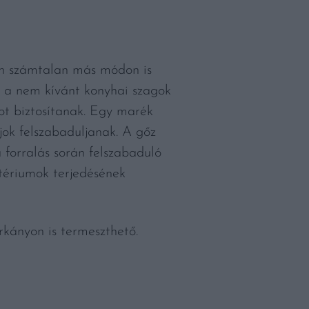
ban számtalan más módon is
r a nem kívánt konyhai szagok
atot biztosítanak. Egy marék
jok felszabaduljanak. A gőz
a forralás során felszabaduló
ktériumok terjedésének
rkányon is termeszthető.