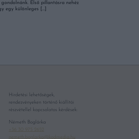
e gondolnánk. Első pillantásra nehéz
gy egy különleges […]
BŐVEBBEN
Hirdetési lehetőségek,
rendezvényeken történő kiállítói
részvétellel kapcsolatos kérdések:
Németh Boglárka
+36 30 975 2652
nemeth.boglarka@kodmedia.hu