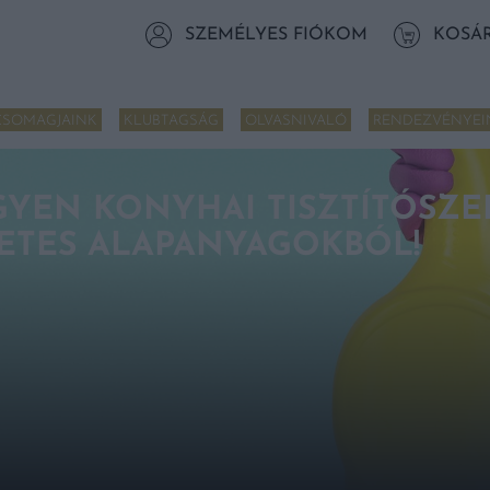
SZEMÉLYES FIÓKOM
KOSÁ
CSOMAGJAINK
KLUBTAGSÁG
OLVASNIVALÓ
RENDEZVÉNYEI
GYEN KONYHAI TISZTÍTÓSZER
ETES ALAPANYAGOKBÓL!