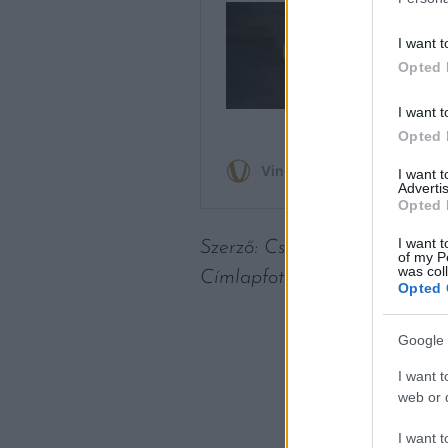
I want t
Opted 
I want t
Opted 
I want 
Advertis
Opted 
I want t
Szerző: Csáka Eszter
of my P
was col
Címlapfotó:
JESHOOTS.CO
Opted 
Google 
I want t
web or d
I want t