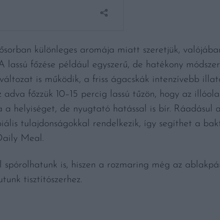
sősorban különleges aromája miatt szeretjük, valójá
A lassú főzése például egyszerű, de hatékony módsze
 változat is működik, a friss ágacskák intenzívebb ill
 adva főzzük 10–15 percig lassú tűzön, hogy az illóola
a a helyiséget, de nyugtató hatással is bír. Ráadásul 
biális tulajdonságokkal rendelkezik, így segíthet a ba
aily Meal.
l spórolhatunk is, hiszen a rozmaring még az ablakpá
tunk tisztítószerhez.