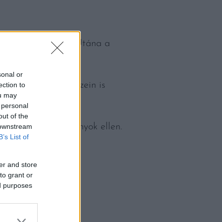
agok eltüntetésére. Utána a
sonal or
agy a lakás más részein is
ection to
ou may
 personal
out of the
zúnyogok és csótányok ellen.
 downstream
B’s List of
er and store
to grant or
ed purposes