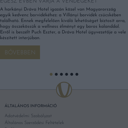
EGÉSZ ÉVBEN VÁRJA A VENDÉGEKET
A harkányi Dráva Hotel igazán közel van Magyarország
egyik kedvenc borvidékéhez: a Villányi borvidék csücskében
található. Ennek megfelelően kiváló lehetőséget biztosít arra,
hogy összekössük a wellness élményt egy boros kalanddal.
Erről is beszélt Puch Eszter, a Dráva Hotel ügyvezetője a vele
készített interjúban.
BŐVEBBEN
ÁLTALÁNOS INFORMÁCIÓ
Adatvédelmi Szabályzat
Általános Szerződési Feltételek