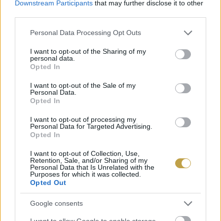
Downstream Participants
that may further disclose it to other
viszont az ezredfordulótól inkább a baromfi
third parties.
mellett döntöttek a legtöbben. A Központi
Please note that this website/app uses one or more Google
Personal Data Processing Opt Outs
Statisztikai Hivatal adatai szerint 2020-ban
services and may gather and store information including but
not limited to your visit or usage behaviour. You may click to
I want to opt-out of the Sharing of my
Magyarországon az egy főre jutó baromfihús-
personal data.
grant or deny consent to Google and its third-party tags to
Opted In
fogyasztás 25 kilogramm volt, szemben a
use your data for below specified purposes in below Google
consent section.
sertéshús 19 kilogrammjával. A változásért főként
I want to opt-out of the Sale of my
Personal Data.
a megváltozott fogyasztói átlagárak felelősek.
Opted In
Míg a sertés- és marhahús ára fokozatos
I want to opt-out of processing my
Personal Data for Targeted Advertising.
emelkedést mutat, addig a baromfi fogyasztói
Opted In
átlagára még mindig kedvezőbb a többi fajtához
I want to opt-out of Collection, Use,
képest. Emellett az étkezési szokások
Retention, Sale, and/or Sharing of my
Personal Data that Is Unrelated with the
megváltozása is befolyásoló hatású. Egyre
Purposes for which it was collected.
Opted Out
többen döntenek a vöröshúsok elhagyása mellett,
térnek át inkább a fehérhúsú állatok
Google consents
fogyasztására.
I want to allow Google to enable storage