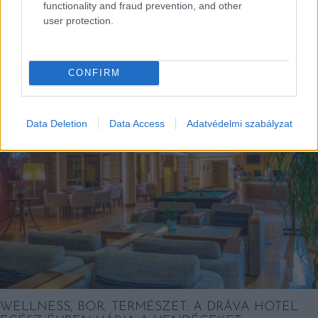
functionality and fraud prevention, and other
user protection.
EZEK IS ÉRDEKELHETNEK
CONFIRM
Helyek
Data Deletion
Data Access
Adatvédelmi szabályzat
WELLNESS, BOR, TERMÉSZET: A DRÁVA HOTEL