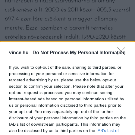
hátterében a hazai szarvasmarha állomány
csökkenése állt. 2000 és 2011 között 805,3 ezerről
697,4 ezer főre csökkent a magyar állomány
mérete. Ezzel szemben a baromfi termelés
erőteljes növekedésnek indult: 1990-2020 között
283 788 tonnával bővült a baromfifélék
vince.hu -
Do Not Process My Personal Information
vágóállat-termelése.
If you wish to opt-out of the sale, sharing to third parties, or
processing of your personal or sensitive information for
targeted advertising by us, please use the below opt-out
section to confirm your selection. Please note that after your
opt-out request is processed you may continue seeing
MIT ESZÜNK A SERTÉSHÚS
interest-based ads based on personal information utilized by
HELYETT?
us or personal information disclosed to third parties prior to
your opt-out. You may separately opt-out of the further
Sokat változott az egyes húsfajták fogyasztása is
disclosure of your personal information by third parties on the
a lakosság körében. 1970-2000 között a
IAB’s list of downstream participants. This information may
also be disclosed by us to third parties on the
IAB’s List of
leggyakrabban sertéshús került az asztalokra,