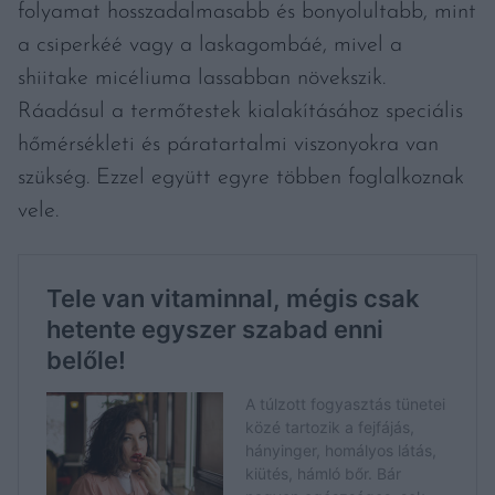
folyamat hosszadalmasabb és bonyolultabb, mint
a csiperkéé vagy a laskagombáé, mivel a
shiitake micéliuma lassabban növekszik.
Ráadásul a termőtestek kialakításához speciális
hőmérsékleti és páratartalmi viszonyokra van
szükség. Ezzel együtt egyre többen foglalkoznak
vele.