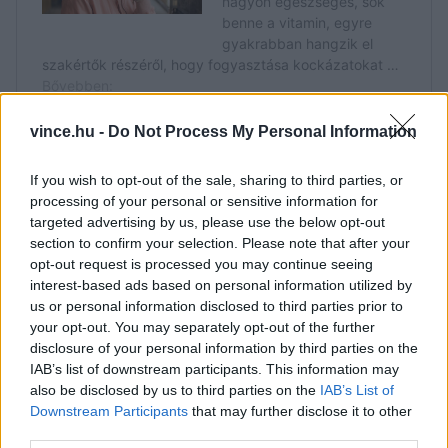
vince.hu -
Do Not Process My Personal Information
If you wish to opt-out of the sale, sharing to third parties, or
processing of your personal or sensitive information for
A shiitake gomba gazdag B-vitaminokban,
D-
targeted advertising by us, please use the below opt-out
section to confirm your selection. Please note that after your
vitamin
ban, és a lentinán nevű poliszacharidban,
opt-out request is processed you may continue seeing
amelyről úgy tartják, hogy erősíti az
interest-based ads based on personal information utilized by
immunrendszert és valószínűleg rákmegelőző
us or personal information disclosed to third parties prior to
your opt-out. You may separately opt-out of the further
hatással is bír. Húsos, füstös íze miatt kitűnő
disclosure of your personal information by third parties on the
levesekhez és vegetáriánus alternatívaként húsos
IAB’s list of downstream participants. This information may
also be disclosed by us to third parties on the
IAB’s List of
ételek helyett.
Downstream Participants
that may further disclose it to other
third parties.