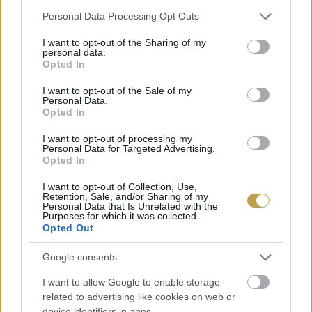
Címlapfotó: Louis Hansel / Unsplash
Please note that this website/app uses one or more Google
Personal Data Processing Opt Outs
services and may gather and store information including but
not limited to your visit or usage behaviour. You may click to
I want to opt-out of the Sharing of my
personal data.
grant or deny consent to Google and its third-party tags to
Opted In
use your data for below specified purposes in below Google
consent section.
I want to opt-out of the Sale of my
Personal Data.
Opted In
I want to opt-out of processing my
Personal Data for Targeted Advertising.
Opted In
I want to opt-out of Collection, Use,
Retention, Sale, and/or Sharing of my
Personal Data that Is Unrelated with the
Purposes for which it was collected.
Opted Out
Google consents
I want to allow Google to enable storage
related to advertising like cookies on web or
device identifiers in apps.