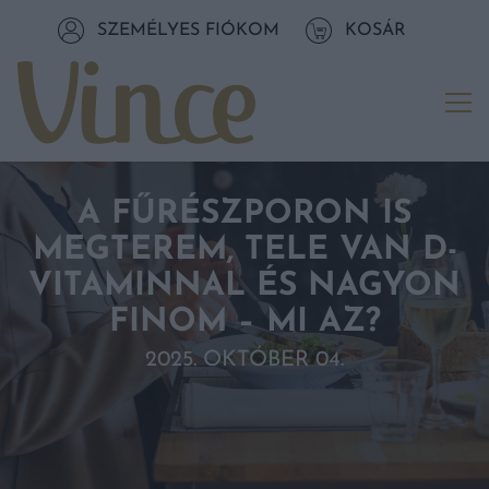
Tovább a navigációhoz
SZEMÉLYES FIÓKOM
KOSÁR
Tovább a tartalomhoz
Me
A FŰRÉSZPORON IS
MEGTEREM, TELE VAN D-
VITAMINNAL ÉS NAGYON
FINOM – MI AZ?
2025. OKTÓBER 04.