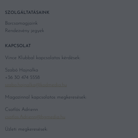
SZOLGÁLTATÁSAINK
Borcsomagjaink
Rendezvény jegyek
KAPCSOLAT
Vince Klubbal kapcsolatos kérdések:
Szabó Hajnalka
+36 30 474 5558
szabo.hajnalka@kodmedia.hu
Magazinnal kapcsolatos megkeresések:
Csatlós Adrienn
csatlos.Adrienn@hgmedia.hu
Üzleti megkeresések: