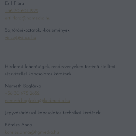
Ertl Flóra
+36 70 601 1929
ertl.flora@hgmedia.hu
Sajtótájékoztatók, -közlemények
vince@vince.hu
Hirdetési lehetőségek, rendezvényeken történő kiállítói
részvétellel kapcsolatos kérdések:
Németh Boglárka
+36 30 975 2652
nemeth.boglarka@kodmedia.hu
Jegyvásárlással kapcsolatos technikai kérdések:
Köteles Anna
koteles.anna@hgmedia.hu