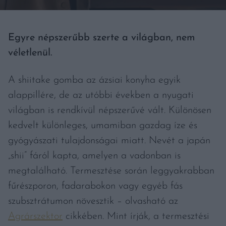
Egyre népszerűbb szerte a világban, nem
véletlenül.
A shiitake gomba az ázsiai konyha egyik
alappillére, de az utóbbi években a nyugati
világban is rendkívül népszerűvé vált. Különösen
kedvelt különleges, umamiban gazdag íze és
gyógyászati tulajdonságai miatt. Nevét a japán
„shii” fáról kapta, amelyen a vadonban is
megtalálható. Termesztése során leggyakrabban
fűrészporon, fadarabokon vagy egyéb fás
szubsztrátumon növesztik – olvasható az
Agrárszektor
cikkében. Mint írják, a termesztési