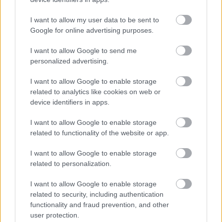
EZEK IS ÉRDEKELHETNEK
I want to allow my user data to be sent to
Google for online advertising purposes.
Falatok
I want to allow Google to send me
personalized advertising.
I want to allow Google to enable storage
related to analytics like cookies on web or
device identifiers in apps.
I want to allow Google to enable storage
related to functionality of the website or app.
I want to allow Google to enable storage
related to personalization.
I want to allow Google to enable storage
SOHA NE EGYÜNK AZON A BENZINKÚTON,
related to security, including authentication
AHOL EZT A DOLGOT TALÁLJUK A PULTON!
functionality and fraud prevention, and other
user protection.
Már néhány apró részletből kiderülhet, hogy érdemes-e ételt