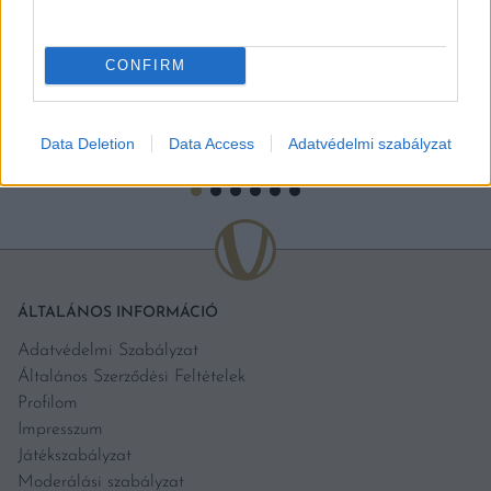
vásárolnunk egy benzinkúton. Az elmúlt években egyre több
benzinkút fejlesztette a frissen készített ételek választékát.
Szendvicsek, pizzák, saláták, fánkok és nachók mellett […]
CONFIRM
BŐVEBBEN
Data Deletion
Data Access
Adatvédelmi szabályzat
ÁLTALÁNOS INFORMÁCIÓ
Adatvédelmi Szabályzat
Általános Szerződési Feltételek
Profilom
Impresszum
Játékszabályzat
Moderálási szabályzat