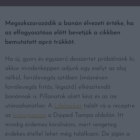
Megsokszorozódik a banán élvezeti értéke, ha
az elfogyasztása előtt bevetjük a cikkben
bemutatott apró trükköt.
Ha új, gyors és egyszerű desszertet próbálnánk ki,
akkor mindenképpen adjunk egy esélyt az olaj
nélkül, forrólevegős sütőben (másnéven
forrólevegős fritőz, légsütő) elkészítendő
banánnak is. Pillanatok alatt kész és az íze
utánozhatatlan. A
Lifehacker
talált rá a receptre
az
Instagramon
a Dipped Tampa oldalán. Itt
mindig érdemes körülnézni, mert rengeteg
érdekes étellel lehet még találkozni. De jöjjön a