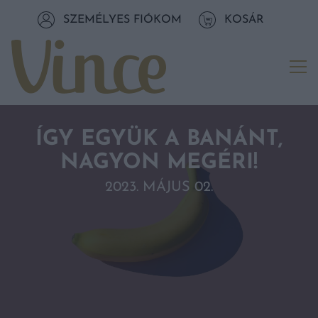
Tovább a navigációhoz
SZEMÉLYES FIÓKOM
KOSÁR
Tovább a tartalomhoz
Me
ÍGY EGYÜK A BANÁNT,
NAGYON MEGÉRI!
2023. MÁJUS 02.