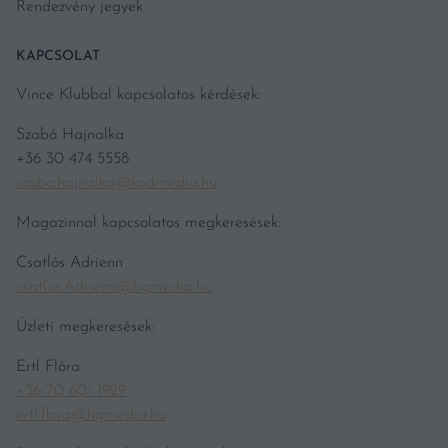
Rendezvény jegyek
KAPCSOLAT
Vince Klubbal kapcsolatos kérdések:
Szabó Hajnalka
+36 30 474 5558
szabo.hajnalka@kodmedia.hu
Magazinnal kapcsolatos megkeresések:
Csatlós Adrienn
csatlos.Adrienn@hgmedia.hu
Üzleti megkeresések:
Ertl Flóra
+36 70 601 1929
ertl.flora@hgmedia.hu