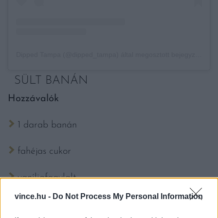
Dipped Tampa (@dipped_tampa) által megosztott bejegyzés
SÜLT BANÁN
Hozzávalók
1 darab banán
fahéjas cukor
vaníliafagylalt
vince.hu -
Do Not Process My Personal Information
karamellszirup (vagy méz)