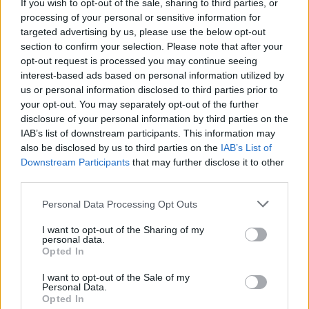
If you wish to opt-out of the sale, sharing to third parties, or
Így készül
processing of your personal or sensitive information for
targeted advertising by us, please use the below opt-out
section to confirm your selection. Please note that after your
A pucolatlan banánt vágjuk félbe
opt-out request is processed you may continue seeing
függőlegesen.
interest-based ads based on personal information utilized by
us or personal information disclosed to third parties prior to
your opt-out. You may separately opt-out of the further
Szórjuk meg a tetejét fahéjas cukorral.
disclosure of your personal information by third parties on the
IAB’s list of downstream participants. This information may
also be disclosed by us to third parties on the
IAB’s List of
Süssük a légsütőben 200 Celsius-fokon kb.
Downstream Participants
that may further disclose it to other
8 percig, vagy amíg aranyszínű nem lesz.
third parties.
Please note that this website/app uses one or more Google
Personal Data Processing Opt Outs
Tegyünk a tetejére vaníliafagylaltot, és
services and may gather and store information including but
csepegtessünk rá egy kis karamellaszószt
not limited to your visit or usage behaviour. You may click to
I want to opt-out of the Sharing of my
personal data.
grant or deny consent to Google and its third-party tags to
vagy mézet, esetleg juharszirupot.
Opted In
use your data for below specified purposes in below Google
consent section.
I want to opt-out of the Sale of my
Ennyi! Már el is készült a légkeveréses
Personal Data.
Opted In
banándesszert, ami garantált siker lesz a