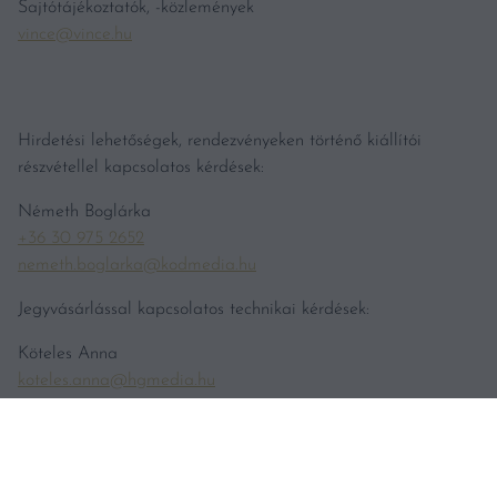
Sajtótájékoztatók, -közlemények
vince@vince.hu
Hirdetési lehetőségek, rendezvényeken történő kiállítói
részvétellel kapcsolatos kérdések:
Németh Boglárka
+36 30 975 2652
nemeth.boglarka@kodmedia.hu
Jegyvásárlással kapcsolatos technikai kérdések:
Köteles Anna
koteles.anna@hgmedia.hu
Bortesztekkel kapcsolatos tájékoztatás
teszt@vincemagazin.hu