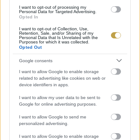
I want to opt-out of processing my
vendégek körében. Ha már különlegesség, akkor
Personal Data for Targeted Advertising.
Opted In
jöjjön még egy kis extra ötlet. Sose dobjuk ki a
banán héját, abból is készíthető ugyanis egy
I want to opt-out of Collection, Use,
Retention, Sale, and/or Sharing of my
finomság! Mi is bemutattuk már a banánhéjból
Personal Data that Is Unrelated with the
Purposes for which it was collected.
készített sült szalonnát, ami tökéletes főétel lehet
Opted Out
az előbbiekben ismertetett desszert előtt. A
Google consents
receptet
itt
mutattuk be részletesen, érdemes
I want to allow Google to enable storage
elolvasni.
related to advertising like cookies on web or
device identifiers in apps.
Szerző: Pál Gábor
I want to allow my user data to be sent to
Címlapfotó: Mike Dorner / Unsplash
Google for online advertising purposes.
I want to allow Google to send me
personalized advertising.
I want to allow Google to enable storage