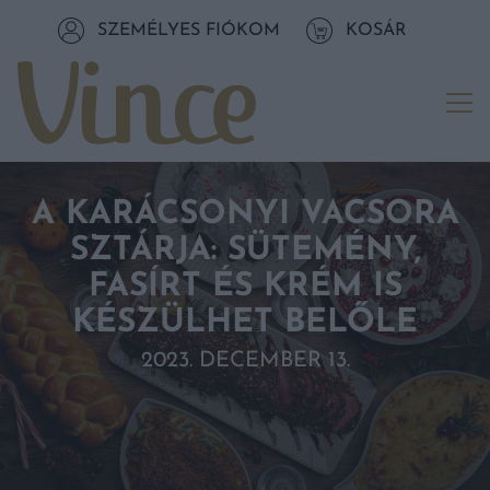
Tovább a navigációhoz
SZEMÉLYES FIÓKOM
KOSÁR
Tovább a tartalomhoz
Me
A KARÁCSONYI VACSORA
SZTÁRJA: SÜTEMÉNY,
FASÍRT ÉS KRÉM IS
KÉSZÜLHET BELŐLE
2023. DECEMBER 13.