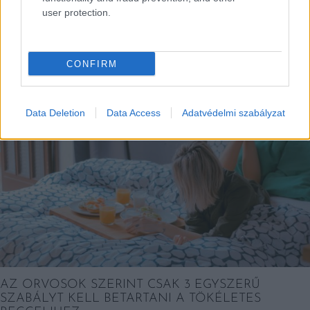
user protection.
EZEK IS ÉRDEKELHETNEK
CONFIRM
Falatok
Data Deletion
Data Access
Adatvédelmi szabályzat
AZ ORVOSOK SZERINT CSAK 3 EGYSZERŰ
SZABÁLYT KELL BETARTANI A TÖKÉLETES