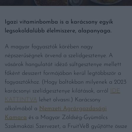
Igazi vitaminbomba is a karácsony egyik
legsokoldalúbb élelmiszere, alapanyaga.
A magyar fogyasztók körében nagy
népszerűségnek örvend a szelídgesztenye. A
vásárok hangulatát idéző sültgesztenye mellett
főként desszert formájában kerül legtöbbször a
fogyasztókhoz. (Hogy boltokban milyenek a 2023
karácsonyi szelídgesztenye kilátások, arról
IDE
KATTINTVA
lehet olvasni.) Karácsony
alkalmából a
Nemzeti Agrárgazdasági
Kamara
és a Magyar Zöldség-Gyümölcs
Szakmaközi Szervezet, a FruitVeB gyűjtötte össze