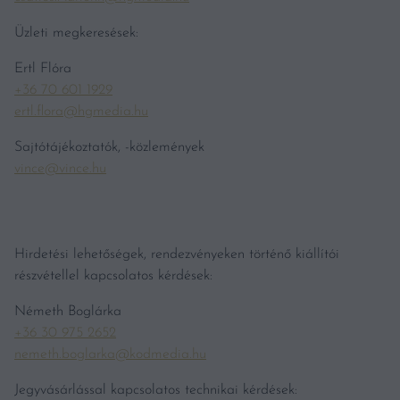
Üzleti megkeresések:
Ertl Flóra
+36 70 601 1929
ertl.flora@hgmedia.hu
Sajtótájékoztatók, -közlemények
vince@vince.hu
Hirdetési lehetőségek, rendezvényeken történő kiállítói
részvétellel kapcsolatos kérdések:
Németh Boglárka
+36 30 975 2652
nemeth.boglarka@kodmedia.hu
Jegyvásárlással kapcsolatos technikai kérdések: