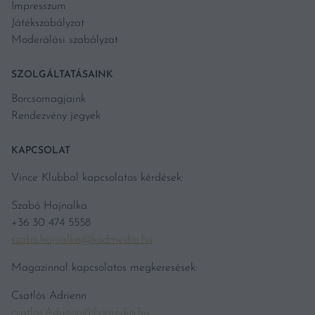
Impresszum
Játékszabályzat
Moderálási szabályzat
SZOLGÁLTATÁSAINK
Borcsomagjaink
Rendezvény jegyek
KAPCSOLAT
Vince Klubbal kapcsolatos kérdések:
Szabó Hajnalka
+36 30 474 5558
szabo.hajnalka@kodmedia.hu
Magazinnal kapcsolatos megkeresések:
Csatlós Adrienn
csatlos.Adrienn@hgmedia.hu