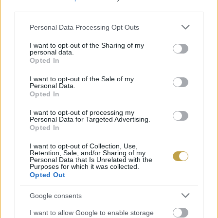
third parties.
Please note that this website/app uses one or more Google
Personal Data Processing Opt Outs
services and may gather and store information including but
not limited to your visit or usage behaviour. You may click to
I want to opt-out of the Sharing of my
personal data.
grant or deny consent to Google and its third-party tags to
Opted In
use your data for below specified purposes in below Google
consent section.
I want to opt-out of the Sale of my
Personal Data.
Fontos, hogy a gesztenye – szemben más
Opted In
gyümölcsökkel – feldolgozott formában sem
I want to opt-out of processing my
veszít a vitamintartalmából. A hagyományos
Personal Data for Targeted Advertising.
Opted In
gesztenyemassza, -püré is számottevő
I want to opt-out of Collection, Use,
mennyiséget tartalmaz az értékes vitaminokból.
Retention, Sale, and/or Sharing of my
Personal Data that Is Unrelated with the
Purposes for which it was collected.
Nem sok ilyen sokoldalú és egészséges élelmiszer
Opted Out
van a konyhában, úgyhogy ha tehetjük, együk
Google consents
minél többet.
I want to allow Google to enable storage