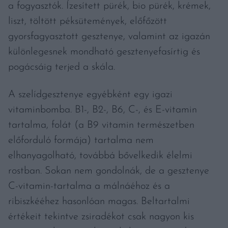
a fogyasztók. Ízesített pürék, bio pürék, krémek,
liszt, töltött péksütemények, előfőzött
gyorsfagyasztott gesztenye, valamint az igazán
különlegesnek mondható gesztenyefasírtig és
pogácsáig terjed a skála.
A szelídgesztenye egyébként egy igazi
vitaminbomba. B1-, B2-, B6, C-, és E-vitamin
tartalma, folát (a B9 vitamin természetben
előforduló formája) tartalma nem
elhanyagolható, továbbá bővelkedik élelmi
rostban. Sokan nem gondolnák, de a gesztenye
C-vitamin-tartalma a málnáéhoz és a
ribiszkééhez hasonlóan magas. Beltartalmi
értékeit tekintve zsiradékot csak nagyon kis