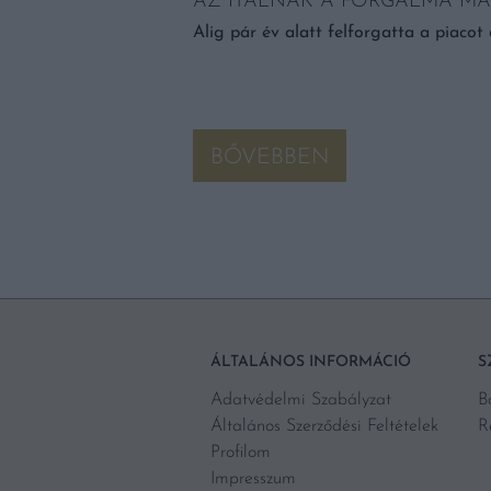
AZ ITALNAK A FORGALMA M
 A GRANITÁT
Alig pár év alatt felforgatta a piacot a
om összetevőből álló
unk, egy dolgot biztosan
(és különösen az
BŐVEBBEN
ÁLTALÁNOS INFORMÁCIÓ
S
Adatvédelmi Szabályzat
B
Általános Szerződési Feltételek
R
Profilom
Impresszum