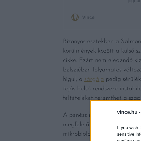
Bizonyos esetekben a Salmonell
körülmények között a külső s
cikke. Ezért nem elegendő kiz
belsejében folyamatos változ
hígul, a
sárgája
pedig sérülék
tojás belső rendszere instab
feltételeket teremthet a sza
vince.hu 
A penész megjelenése szintén 
megfelelő tárolási körülménye
If you wish 
mikrobiológiai folyamatok b
sensitive in
confirm you