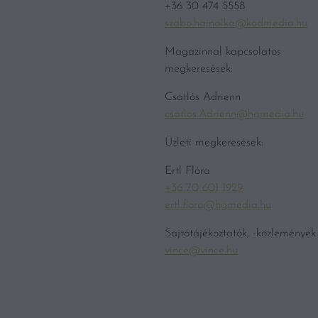
+36 30 474 5558
szabo.hajnalka@kodmedia.hu
Magazinnal kapcsolatos
megkeresések:
Csatlós Adrienn
csatlos.Adrienn@hgmedia.hu
Üzleti megkeresések:
Ertl Flóra
+36 70 601 1929
ertl.flora@hgmedia.hu
Sajtótájékoztatók, -közlemények
vince@vince.hu