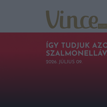
Tovább a navigációhoz
Tovább a tartalomhoz
BOR
ÍGY TUDJUK AZ
SZALMONELLÁVA
2026. JÚLIUS 09.