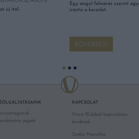
AGYARORSZÁGON
Egy angol felmérés szerint egye
z új ital.
iránta a kereslet.
BŐVEBBEN
ZOLGÁLTATÁSAINK
KAPCSOLAT
orcsomagjaink
Vince Klubbal kapcsolatos
endezvény jegyek
kérdések:
Szabó Hajnalka