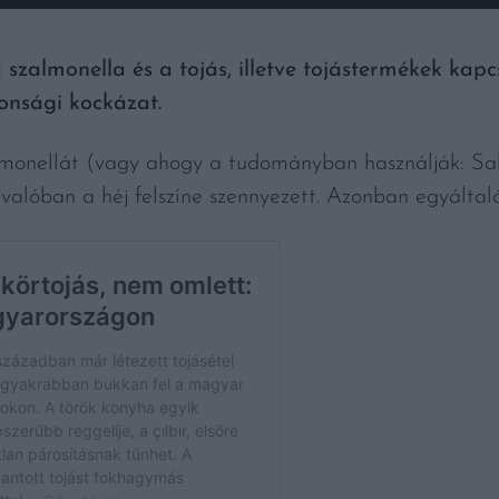
 szalmonella és a tojás, illetve tojástermékek kap
onsági kockázat.
lmonellát (vagy ahogy a tudományban használják: Sal
n valóban a héj felszíne szennyezett. Azonban egyálta