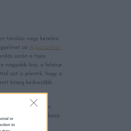
en tárolási vagy kezelési
figyelmet az
Agrárszektor
rolás során a tojás
e nagyobb lesz, a fehérje
al azt is jelentik, hogy a
ozott közeg kedvezőbb
ó, az általában a nem
etten kedvezett különböző
sonal or
ection to
ou may