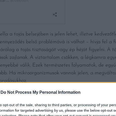
a a tojás belsejében is jelen lehet, illetve kedvezőtl
zennyeződés belső problémává is válhat – hívja fel a 
árólag a tojás tisztaságát vagy ép héját figyelni. A tá
ások zajlanak. A víztartalom csökken, a légkamra egyr
enyebbé válik. Ezek természetes folyamatok, de egyútt
ilabb. Ha mikroorganizmusok vannak jelen, a megvált
porodásukhoz.
-
Do Not Process My Personal Information
fontos figyelmeztető jel. Ha a tojáson penész láthat
kre utal, azt jelzi, hogy a termék környezete kifejez
to opt-out of the sale, sharing to third parties, or processing of your per
eindulásának.
formation for targeted advertising by us, please use the below opt-out s
r selection. Please note that after your opt-out request is processed y