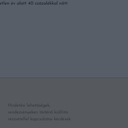
EGÉSZSÉGESEBBÉ 
tlen év alatt 40 százalékkal nőtt
Egy kutatás állítja, nag
csak finom, de egészsége
években globálisan elte
tejhelyettesítők, csak […]
BŐVEBBEN
Hirdetési lehetőségek,
rendezvényeken történő kiállítói
részvétellel kapcsolatos kérdések: