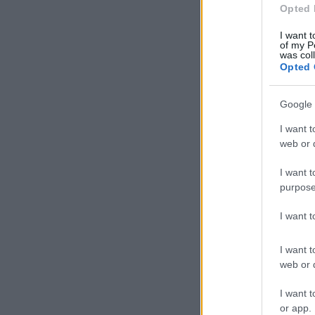
Opted 
I want t
of my P
was col
Opted 
Google 
I want t
web or d
I want t
purpose
I want 
I want t
web or d
I want t
or app.