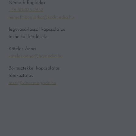
Németh Boglárka
+36 30 975 2652
nemeth.boglarka@kodmedia.hu
Jegyvásárlással kapcsolatos
technikai kérdések:
Köteles Anna
koteles.anna@hgmedia.hu
Bortesztekkel kapcsolatos
tájékoztatás
teszt@vincemagazin.hu