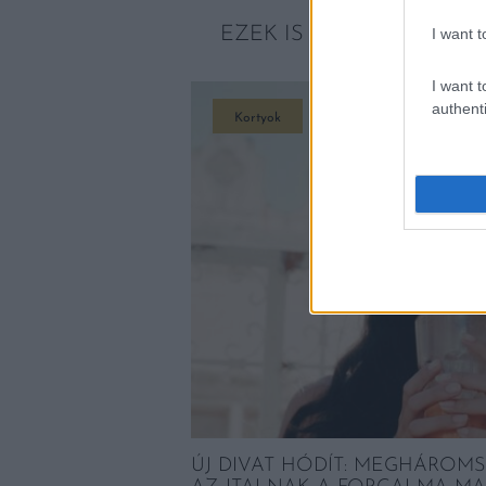
EZEK IS ÉRDEKELHETNE
I want t
I want t
authenti
Kortyok
ÚJ DIVAT HÓDÍT: MEGHÁRO
 NYARALUNK, NE