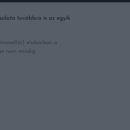
csolata továbbra is az egyik
monellát) elsősorban a
lán nem mindig.