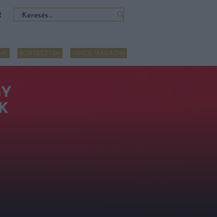
Keresés:
R
NK
BORTESZTEK
VINCE MAGAZIN
GY
K