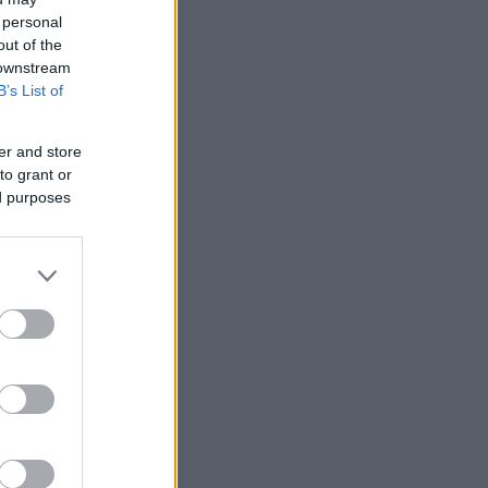
 personal
out of the
 downstream
B’s List of
er and store
to grant or
ed purposes