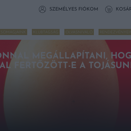
SZEMÉLYES FIÓKOM
KOSÁ
CSOMAGJAINK
KLUBTAGSÁG
OLVASNIVALÓ
RENDEZVÉNYEI
ONNAL MEGÁLLAPÍTANI, HO
L FERTŐZÖTT-E A TOJÁSUN