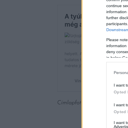
continue se
information 
further disc
participants
Downstream 
Please note
information 
deny consent
in below Go
Persona
I want t
Opted 
Címlapfotó: Domino Studio /
I want t
Opted 
I want 
Advertis