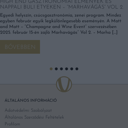
HIGH END GASZTRONÓMIAI ÉLMÉNYEK ÉS
NAPPALI BULI ETYEKEN – “MARHAVÁGÁS” VOL 2.
Egyedi helyszín, csúcsgasztronómia, zenei program. Mindez
egyben február egyik legkülönlegesebb eseményén. A Matt
and Matt – “Champagne and Wine Event” szervezésében
2025. február 15-én zajló Marhavágás” Vol 2. – Marha […]
BŐVEBBEN
ÁLTALÁNOS INFORMÁCIÓ
Adatvédelmi Szabályzat
Általános Szerződési Feltételek
Profilom