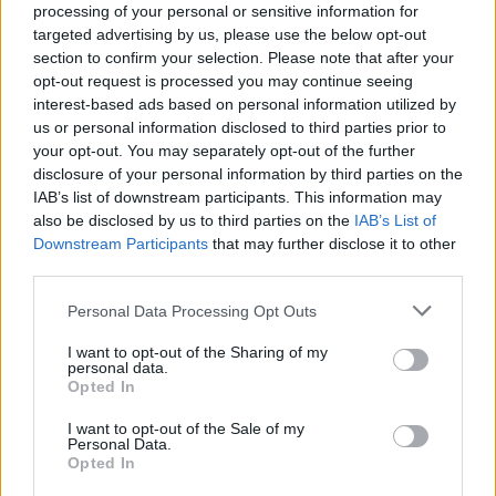
Akinek van növénye, nyáron gyűjtött leveleiből,
processing of your personal or sensitive information for
targeted advertising by us, please use the below opt-out
vagy ősszel levágott gallyacskáiból készíthet
section to confirm your selection. Please note that after your
főzetet, illetve beszerezhető kenőcsként is.
opt-out request is processed you may continue seeing
interest-based ads based on personal information utilized by
us or personal information disclosed to third parties prior to
your opt-out. You may separately opt-out of the further
disclosure of your personal information by third parties on the
IAB’s list of downstream participants. This information may
also be disclosed by us to third parties on the
IAB’s List of
Downstream Participants
that may further disclose it to other
third parties.
Please note that this website/app uses one or more Google
Personal Data Processing Opt Outs
services and may gather and store information including but
not limited to your visit or usage behaviour. You may click to
I want to opt-out of the Sharing of my
personal data.
grant or deny consent to Google and its third-party tags to
Opted In
use your data for below specified purposes in below Google
consent section.
I want to opt-out of the Sale of my
Personal Data.
Opted In