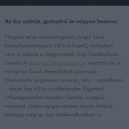
Az ősz sztárja, gyönyörű és nagyon hasznos.
Magyar neve varázsmogyoró, angol neve
boszorkánymogyoró (Witch-hazel), miközben
nem is rokona a mogyorónak (egy lombhullató
cserje). A
Magyar Mezőgazdaság
mutatta be a
minap az Észak-Amerikából származó
Hamamelis virginiana növényt, ami – mondhatni
– ősszel lép elő a rivaldafénybe. Egyrészt
ritkaságszámba menően ilyenkor virágzik,
másrészt zöldes-sárgás-vöröses levele feltűnő
jelenség még az őszi színkavalkádban is.