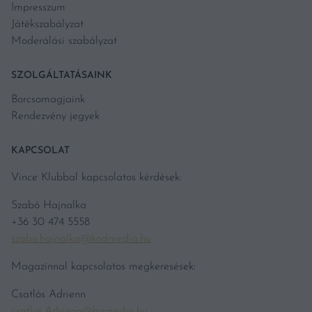
Impresszum
Játékszabályzat
Moderálási szabályzat
SZOLGÁLTATÁSAINK
Borcsomagjaink
Rendezvény jegyek
KAPCSOLAT
Vince Klubbal kapcsolatos kérdések:
Szabó Hajnalka
+36 30 474 5558
szabo.hajnalka@kodmedia.hu
Magazinnal kapcsolatos megkeresések:
Csatlós Adrienn
csatlos.Adrienn@hgmedia.hu