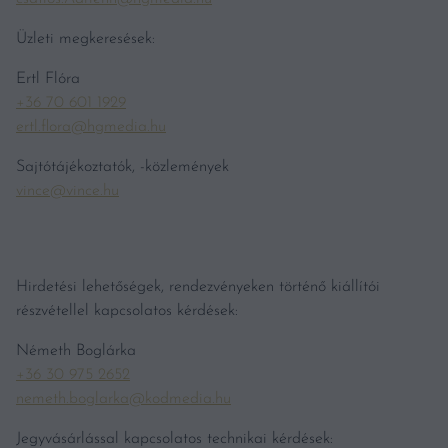
Üzleti megkeresések:
Ertl Flóra
+36 70 601 1929
ertl.flora@hgmedia.hu
Sajtótájékoztatók, -közlemények
vince@vince.hu
Hirdetési lehetőségek, rendezvényeken történő kiállítói
részvétellel kapcsolatos kérdések:
Németh Boglárka
+36 30 975 2652
nemeth.boglarka@kodmedia.hu
Jegyvásárlással kapcsolatos technikai kérdések: