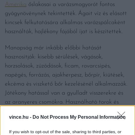
Amerika
őslakosai a varázsmogyorót fontos
gyógynövénynek tekintették. Ágait víz és elásott
kincsek felkutatására alkalmas varázspálcaként
használták, hajlékony fájából íjat is készítettek.
Manapság már inkább előbbi hatását
hasznosítják: kisebb sérülések, vágások,
horzsolások, zúzódások, ficam, rovarcsípés,
napégés, forrázás, ajakherpesz, bőrpír, kiütések,
ekcéma és viszkető bőr kezelésénél alkalmazzák.
Jótékony hatással van a gyulladt visszerekre és
az aranyeres csomókra. Használható torok és
szájöblítésre, gyulladt ínyre. Fürdővízhez adva
vince.hu -
Do Not Process My Personal Information
csillapítja az izomfájdalmakat.
If you wish to opt-out of the sale, sharing to third parties, or