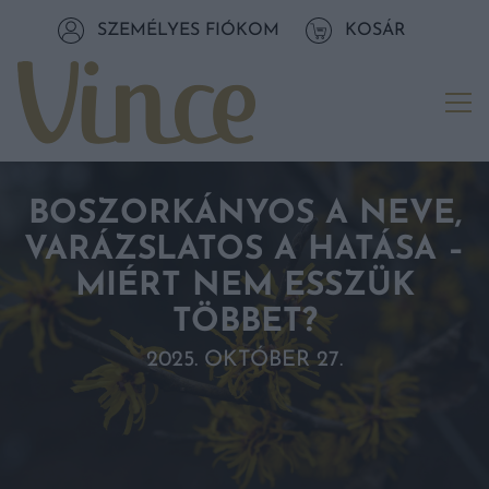
Tovább a navigációhoz
SZEMÉLYES FIÓKOM
KOSÁR
Tovább a tartalomhoz
Me
BOSZORKÁNYOS A NEVE,
VARÁZSLATOS A HATÁSA –
MIÉRT NEM ESSZÜK
TÖBBET?
2025. OKTÓBER 27.