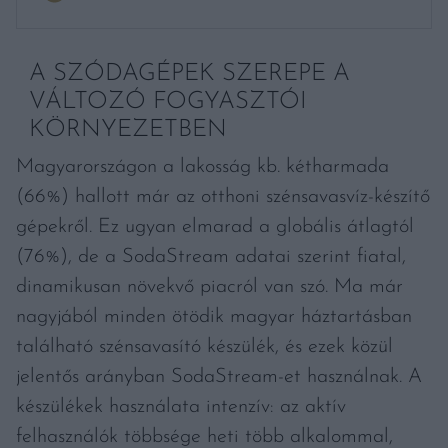
A SZÓDAGÉPEK SZEREPE A
VÁLTOZÓ FOGYASZTÓI
KÖRNYEZETBEN
Magyarországon a lakosság kb. kétharmada
(66%) hallott már az otthoni szénsavasvíz-készítő
gépekről. Ez ugyan elmarad a globális átlagtól
(76%), de a SodaStream adatai szerint fiatal,
dinamikusan növekvő piacról van szó. Ma már
nagyjából minden ötödik magyar háztartásban
található szénsavasító készülék, és ezek közül
jelentős arányban SodaStream-et használnak. A
készülékek használata intenzív: az aktív
felhasználók többsége heti több alkalommal,