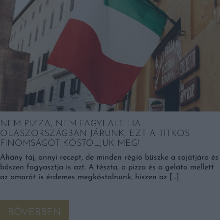
NEM PIZZA, NEM FAGYLALT: HA
OLASZORSZÁGBAN JÁRUNK, EZT A TITKOS
FINOMSÁGOT KÓSTOLJUK MEG!
Ahány táj, annyi recept, de minden régió büszke a sajátjára és
bőszen fogyasztja is azt. A tészta, a pizza és a gelato mellett
az amarót is érdemes megkóstolnunk, hiszen az […]
BŐVEBBEN