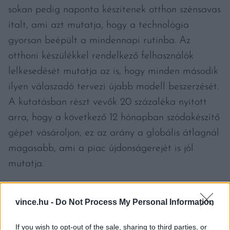
sokan pedig naponta készítenek otthon szénsavas
italt, ami azt mutatja, hogy a technológia
gyorsan beépült a mindennapi rutinba. Az
otthoni készülékkel rendelkező felhasználók
lelkesedését mutatja az is, hogy minden második
ilyen válaszadó tervezi újabb modell beszerzését.
A kutatásban részt vevők 20 százaléka nyitott
arra, hogy a következő 12 hónapban szódakészítő
gépet vásároljon, ez az arány a globális átlagnál
magasabb, ami a piac újdonságerejét is jól
mutatja.
KÉNYELEM, AMELY
vince.hu -
Do Not Process My Personal Information
ÖSZTÖNÖZHETI A
VÍZFOGYASZTÁST
If you wish to opt-out of the sale, sharing to third parties, or