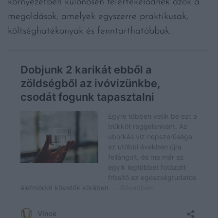
környezetben különösen felértékelődnek azok a
megoldások, amelyek egyszerre praktikusak,
költséghatékonyak és fenntarthatóbbak.