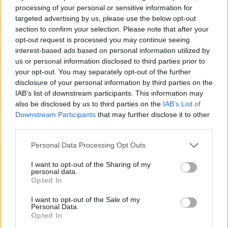
processing of your personal or sensitive information for
Az otthoni szénsavasvíz‑készítés összekapcsolja a
targeted advertising by us, please use the below opt-out
magyar háztartások számára fontos
section to confirm your selection. Please note that after your
opt-out request is processed you may continue seeing
szempontokat: a kényelmet, a jó minőségű
interest-based ads based on personal information utilized by
csapvíz kihasználását és a tudatosabb vásárlást.
us or personal information disclosed to third parties prior to
your opt-out. You may separately opt-out of the further
A felhasználók számára a legfontosabb előnyök
disclosure of your personal information by third parties on the
közé tartozik, hogy bármikor elérhető a friss
IAB’s list of downstream participants. This information may
szénsavas víz otthon, nem kell nehéz palackokat
also be disclosed by us to third parties on the
IAB’s List of
Downstream Participants
that may further disclose it to other
cipelni, és kevesebb az üres palackkal járó
third parties.
probléma. A megoldás nemcsak alternatívát
Please note that this website/app uses one or more Google
Personal Data Processing Opt Outs
kínál a bolti vizekkel és üdítőkkel szemben,
services and may gather and store information including but
not limited to your visit or usage behaviour. You may click to
I want to opt-out of the Sharing of my
hanem hozzájárulhat ahhoz is, hogy a
personal data.
grant or deny consent to Google and its third-party tags to
vízfogyasztás természetesebben épüljön be a
Opted In
use your data for below specified purposes in below Google
mindennapokba, miközben a háztartások
consent section.
I want to opt-out of the Sale of my
Personal Data.
pénzügyi és környezeti szempontból is
Opted In
megfontoltabb döntéseket hozhatnak.