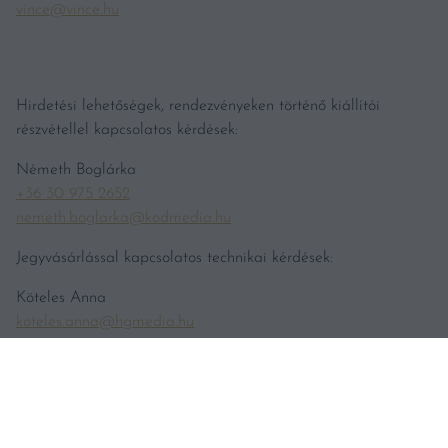
vince@vince.hu
Hirdetési lehetőségek, rendezvényeken történő kiállítói
részvétellel kapcsolatos kérdések:
Németh Boglárka
+36 30 975 2652
nemeth.boglarka@kodmedia.hu
Jegyvásárlással kapcsolatos technikai kérdések:
Köteles Anna
koteles.anna@hgmedia.hu
Bortesztekkel kapcsolatos tájékoztatás
teszt@vincemagazin.hu