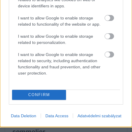
vízfogyasztás növelésére és a palackos italok
device identifiers in apps.
kiváltására.
I want to allow Google to enable storage
related to functionality of the website or app.
„A kutatásunkból egyértelműen látszik, hogy a
I want to allow Google to enable storage
magyarok szeretnének tudatosabban élni, ehhez
related to personalization.
azonban kényelmes, könnyen beilleszthető
I want to allow Google to enable storage
megoldásokra van szükségük. Az otthoni
related to security, including authentication
szénsavasvíz‑készítés lehetővé teszi, hogy a jó
functionality and fraud prevention, and other
user protection.
minőségű csapvízből pillanatok alatt friss ital
készüljön – palackcipelés és üvegvisszaváltási
nehézségek nélkül”
– mondta Széll-Szőke
CONFIRM
Krisztina, a SodaStream termékmenedzsere.
Data Deletion
Data Access
Adatvédelmi szabályzat