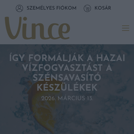
Tovább a navigációhoz
SZEMÉLYES FIÓKOM
KOSÁR
Tovább a tartalomhoz
Me
ÍGY FORMÁLJÁK A HAZAI
VÍZFOGYASZTÁST A
SZÉNSAVASÍTÓ
KÉSZÜLÉKEK
2026. MÁRCIUS 13.