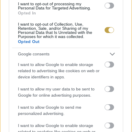
I want to opt-out of processing my
Personal Data for Targeted Advertising.
Opted In
I want to opt-out of Collection, Use,
Retention, Sale, and/or Sharing of my
Personal Data that Is Unrelated with the
Purposes for which it was collected.
PIACVEZETŐ MÁRKA, ERŐS
Opted Out
FOGYASZTÓI ELÉGEDETTSÉGGEL
Google consents
A hazai piacon a SodaStream egyértelműen
I want to allow Google to enable storage
vezető szerepet tölt be az otthoni szénsavasító
related to advertising like cookies on web or
készülékek kategóriájában, a szódagépet aktívan
device identifiers in apps.
használók körében közel kétharmados
I want to allow my user data to be sent to
részesedéssel. A márka készülékeit nem csak
Google for online advertising purposes.
gyakran használják, hanem kifejezetten
I want to allow Google to send me
elégedettek is velük: magas az ajánlási
personalized advertising.
hajlandóság, ami azt jelzi, hogy a SodaStream a
I want to allow Google to enable storage
mindennapi életben is valódi megoldást kínál a
related to analytics like cookies on web or