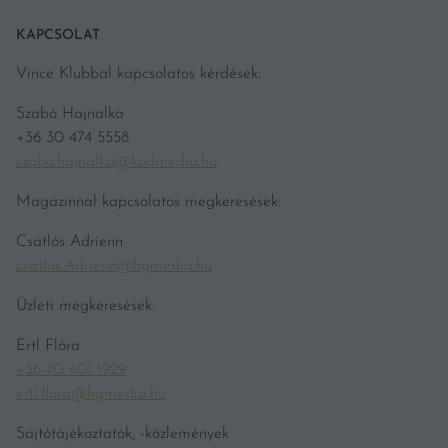
KAPCSOLAT
Vince Klubbal kapcsolatos kérdések:
Szabó Hajnalka
+36 30 474 5558
szabo.hajnalka@kodmedia.hu
Magazinnal kapcsolatos megkeresések:
Csatlós Adrienn
csatlos.Adrienn@hgmedia.hu
Üzleti megkeresések:
Ertl Flóra
+36 70 601 1929
ertl.flora@hgmedia.hu
Sajtótájékoztatók, -közlemények