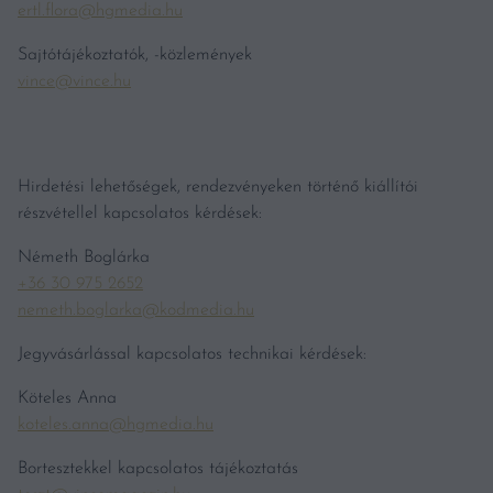
ertl.flora@hgmedia.hu
Sajtótájékoztatók, -közlemények
vince@vince.hu
Hirdetési lehetőségek, rendezvényeken történő kiállítói
részvétellel kapcsolatos kérdések:
Németh Boglárka
+36 30 975 2652
nemeth.boglarka@kodmedia.hu
Jegyvásárlással kapcsolatos technikai kérdések:
Köteles Anna
koteles.anna@hgmedia.hu
Bortesztekkel kapcsolatos tájékoztatás