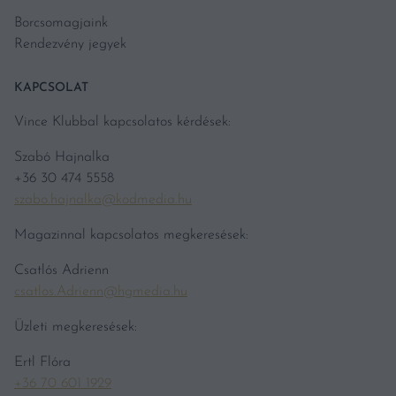
Borcsomagjaink
Rendezvény jegyek
KAPCSOLAT
Vince Klubbal kapcsolatos kérdések:
Szabó Hajnalka
+36 30 474 5558
szabo.hajnalka@kodmedia.hu
Magazinnal kapcsolatos megkeresések:
Csatlós Adrienn
csatlos.Adrienn@hgmedia.hu
Üzleti megkeresések:
Ertl Flóra
+36 70 601 1929