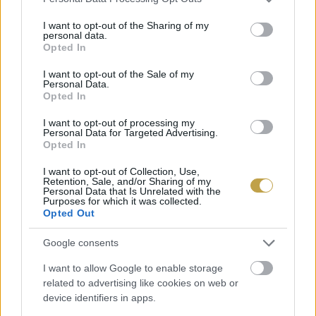
services and may gather and store information including but
not limited to your visit or usage behaviour. You may click to
I want to opt-out of the Sharing of my
personal data.
grant or deny consent to Google and its third-party tags to
Opted In
use your data for below specified purposes in below Google
consent section.
I want to opt-out of the Sale of my
Personal Data.
Opted In
I want to opt-out of processing my
Personal Data for Targeted Advertising.
Opted In
I want to opt-out of Collection, Use,
Retention, Sale, and/or Sharing of my
Personal Data that Is Unrelated with the
Purposes for which it was collected.
Opted Out
Google consents
Címlapfotó:
Viki Mohamad
/ Unsplash
I want to allow Google to enable storage
related to advertising like cookies on web or
device identifiers in apps.