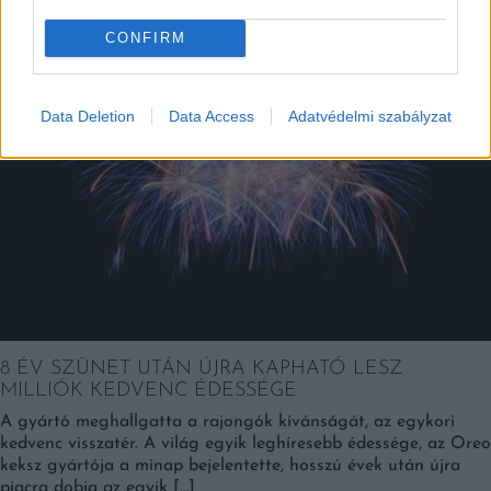
Falatok
CONFIRM
Data Deletion
Data Access
Adatvédelmi szabályzat
8 ÉV SZÜNET UTÁN ÚJRA KAPHATÓ LESZ
MILLIÓK KEDVENC ÉDESSÉGE
A gyártó meghallgatta a rajongók kívánságát, az egykori
kedvenc visszatér. A világ egyik leghíresebb édessége, az Oreo
keksz gyártója a minap bejelentette, hosszú évek után újra
piacra dobja az egyik […]