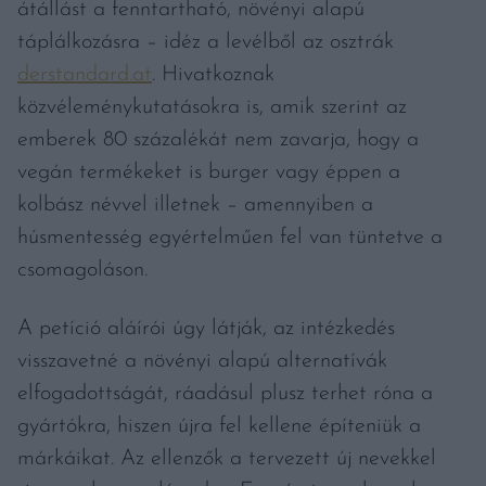
átállást a fenntartható, növényi alapú
táplálkozásra – idéz a levélből az osztrák
derstandard.at
. Hivatkoznak
közvéleménykutatásokra is, amik szerint az
emberek 80 százalékát nem zavarja, hogy a
vegán termékeket is burger vagy éppen a
kolbász névvel illetnek – amennyiben a
húsmentesség egyértelműen fel van tüntetve a
csomagoláson.
A petíció aláírói úgy látják, az intézkedés
visszavetné a növényi alapú alternatívák
elfogadottságát, ráadásul plusz terhet róna a
gyártókra, hiszen újra fel kellene építeniük a
márkáikat. Az ellenzők a tervezett új nevekkel