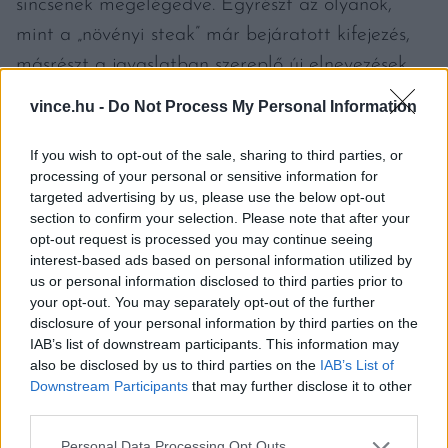
sincsenek megelégedve. Egyrészt az olyanok,
mint a „növényi steak” már bejáratott kifejezés,
másrészt a javaslatban szereplő új elnevezések
(„sült tekercs”, „grillkocka”) idegenül hangoznak
vince.hu -
Do Not Process My Personal Information
és magyarázatra szorulnak.
If you wish to opt-out of the sale, sharing to third parties, or
processing of your personal or sensitive information for
Egy biztos: 2025. október 7-én napirendre kerül
targeted advertising by us, please use the below opt-out
az Európai Parlamentben a téma. Az viszont
section to confirm your selection. Please note that after your
még nyitott kérdés, a képviselők végül hogyan
opt-out request is processed you may continue seeing
interest-based ads based on personal information utilized by
fognak szavazni.
us or personal information disclosed to third parties prior to
your opt-out. You may separately opt-out of the further
disclosure of your personal information by third parties on the
IAB’s list of downstream participants. This information may
also be disclosed by us to third parties on the
IAB’s List of
Downstream Participants
that may further disclose it to other
third parties.
Please note that this website/app uses one or more Google
Personal Data Processing Opt Outs