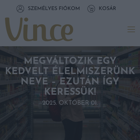
Tovább a navigációhoz
SZEMÉLYES FIÓKOM
KOSÁR
Tovább a tartalomhoz
Me
MEGVÁLTOZIK EGY
KEDVELT ÉLELMISZERÜNK
NEVE – EZUTÁN ÍGY
KERESSÜK!
2025. OKTÓBER 01.