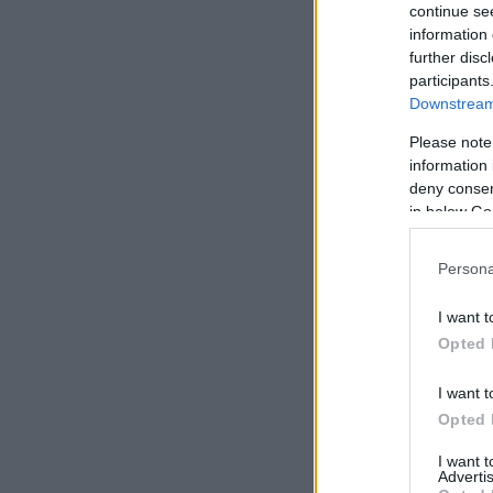
continue se
information 
further disc
participants
Downstream 
Please note
information 
deny consent
in below Go
Persona
I want t
Opted 
I want t
Opted 
I want 
Advertis