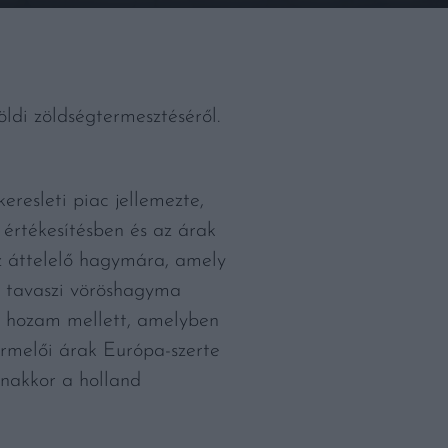
ldi zöldségtermesztéséről.
resleti piac jellemezte,
 értékesítésben és az árak
az áttelelő hagymára, amely
 A tavaszi vöröshagyma
ti hozam mellett, amelyben
ermelői árak Európa-szerte
anakkor a holland