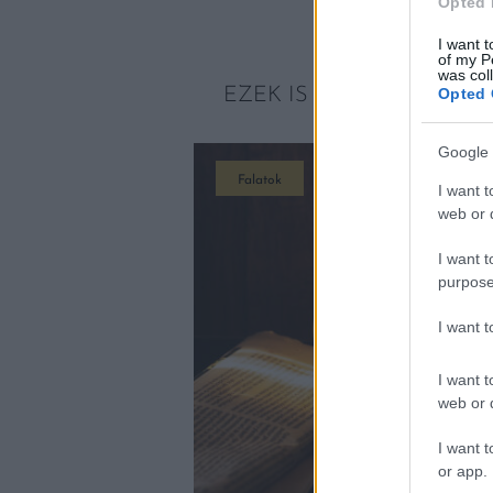
Opted 
I want t
of my P
was col
EZEK IS ÉRDEKELHETNE
Opted 
Google 
Falatok
I want t
web or d
I want t
purpose
I want 
I want t
web or d
I want t
or app.