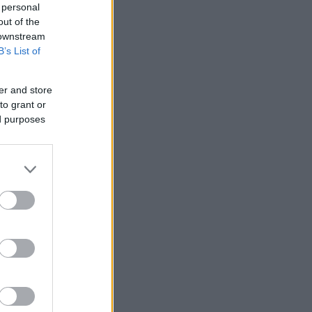
 personal
out of the
 downstream
B’s List of
er and store
to grant or
ed purposes