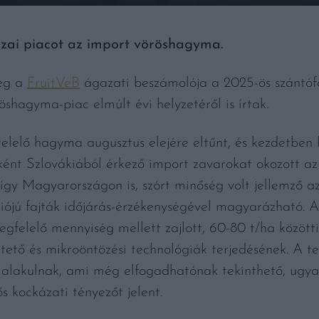
hazai piacot az import vöröshagyma.
meg a
FruitVeB
ágazati beszámolója a 2025-ös szántófö
shagyma-piac elmúlt évi helyzetéről is írtak.
lelő hagyma augusztus elejére eltűnt, és kezdetben ke
ként Szlovákiából érkező import zavarokat okozott az
 így Magyarországon is, szórt minőség volt jellemző 
kciójú fajták időjárás-érzékenységével magyarázható.
egfelelő mennyiség mellett zajlott, 60-80 t/ha közöt
gtető és mikroöntözési technológiák terjedésének. A t
 alakulnak, ami még elfogadhatónak tekinthető, ugy
 kockázati tényezőt jelent.