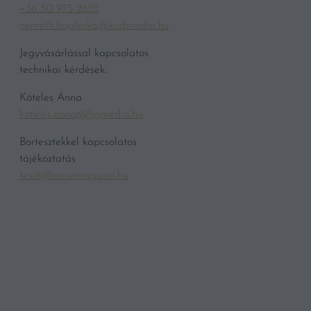
+36 30 975 2652
nemeth.boglarka@kodmedia.hu
Jegyvásárlással kapcsolatos
technikai kérdések:
Köteles Anna
koteles.anna@hgmedia.hu
Bortesztekkel kapcsolatos
tájékoztatás
teszt@vincemagazin.hu