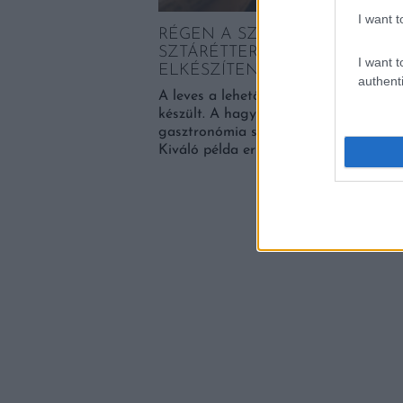
I want t
 EGYIK
RÉGEN A SZEGÉNYEK LEVESE
SZTÁRÉTTERMEK KÍNÁLJÁK, 
I want t
ELKÉSZÍTENI
tt formájában más
authenti
errel kombinálva édes
A leves a lehető legolcsóbb alapany
lt formájában is kapható.
készült. A hagyományokhoz való viss
 legfinomabb,
gasztronómia szerves része. Nincs e
Kiváló példa erre az aquacotta. Ezt a 