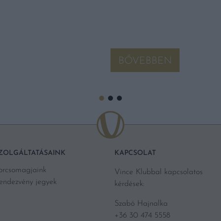
BŐVEBBEN
ZOLGÁLTATÁSAINK
KAPCSOLAT
orcsomagjaink
Vince Klubbal kapcsolatos
endezvény jegyek
kérdések:
Szabó Hajnalka
+36 30 474 5558