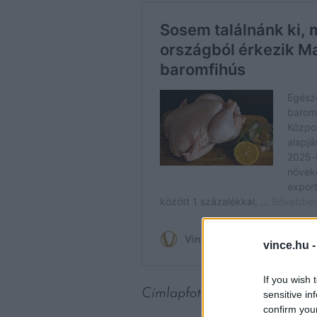
vince.hu 
If you wish 
Címlapfotó: Nick Fewings / 
sensitive in
confirm you