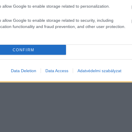
o allow Google to enable storage related to personalization.
A LEGRÉGEBBI BORÁSZA
 VOLT, MA
EGYETLEN ESTÉN
DE OTTHON IS KÖNNYŰ
o allow Google to enable storage related to security, including
Egészen különleges élményben 
cation functionality and fraud prevention, and other user protection.
november elején. Különleges u
agokból, gyakran maradékokból
budapesti VIRTU Étterem. 19 ór
zanyúlás a modern
esten vehetünk részt. A Lendva
z másként Olaszországban sem.
[…]
CONFIRM
Data Deletion
Data Access
Adatvédelmi szabályzat