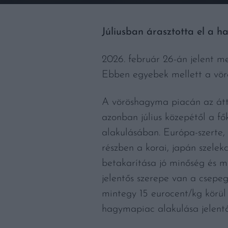
Júliusban árasztotta el a 
2026. február 26-án jelent 
Ebben egyebek mellett a vörö
A vöröshagyma piacán az átte
azonban július közepétől a fő
alakulásában. Európa-szerte,
részben a korai, japán szele
betakarítása jó minőség és m
jelentős szerepe van a csepe
mintegy 15 eurocent/kg körül
hagymapiac alakulása jelentős