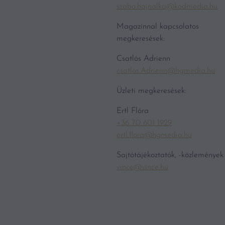
szabo.hajnalka@kodmedia.hu
Magazinnal kapcsolatos
megkeresések:
Csatlós Adrienn
csatlos.Adrienn@hgmedia.hu
Üzleti megkeresések:
Ertl Flóra
+36 70 601 1929
ertl.flora@hgmedia.hu
Sajtótájékoztatók, -közlemények
vince@vince.hu