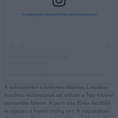
A bejegyzés megtekintése az Instagramon
Kelly Marie Smith (@kellymariesmith) által megosztott bejegyzés
A szilveszterkor is kellemes időjárású Lisszabon
hatalmas mulatságnak ad otthont a Tajo folyóval
szomszédos főtéren. A parti este 10-kor kezdődik
és egészen a hajnali órákig tart. A nagyszabású