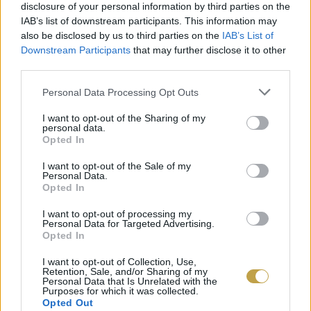
évben egy hatalmas partizónává változik. Élő
disclosure of your personal information by third parties on the
zenekarokkal, DJ-kkel és látványos tűzijátékkal
IAB’s list of downstream participants. This information may
also be disclosed by us to third parties on the
IAB’s List of
egészen hajnali 3-ig tart a mulatság. Nem
Downstream Participants
that may further disclose it to other
meglepő, hogy ez Európa egyik legnépesebb
third parties.
szabadtéri ünnepsége, minden évben mintegy
Please note that this website/app uses one or more Google
Personal Data Processing Opt Outs
egymillióan szórakoznak.
services and may gather and store information including but
not limited to your visit or usage behaviour. You may click to
I want to opt-out of the Sharing of my
personal data.
grant or deny consent to Google and its third-party tags to
Opted In
use your data for below specified purposes in below Google
consent section.
I want to opt-out of the Sale of my
Personal Data.
Opted In
VELENCE (OLASZORSZÁG)
I want to opt-out of processing my
Personal Data for Targeted Advertising.
Opted In
I want to opt-out of Collection, Use,
Retention, Sale, and/or Sharing of my
Personal Data that Is Unrelated with the
Purposes for which it was collected.
Opted Out