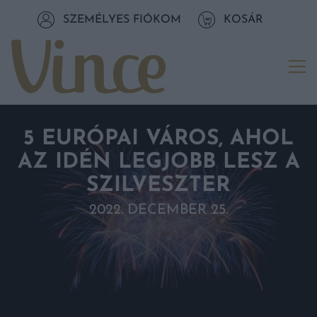
Tovább a navigációhoz
SZEMÉLYES FIÓKOM
KOSÁR
Tovább a tartalomhoz
Me
5 EURÓPAI VÁROS, AHOL
AZ IDÉN LEGJOBB LESZ A
SZILVESZTER
2022. DECEMBER 25.