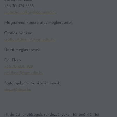
+36 30 474 5558
szabo.hajnalka@kodmedia.hu
Magazinnal kapcsolatos megkeresések:
Csatlós Adrienn
csatlos.Adrienn@hgmedia.hu
Üzleti megkeresések:
Ertl Flóra
+36 70 601 1929
ertl.flora@hgmedia.hu
Sajtótájékoztatók, -közlemények
vince@vince.hu
Hirdetési lehetőségek, rendezvényeken történő kiállítói