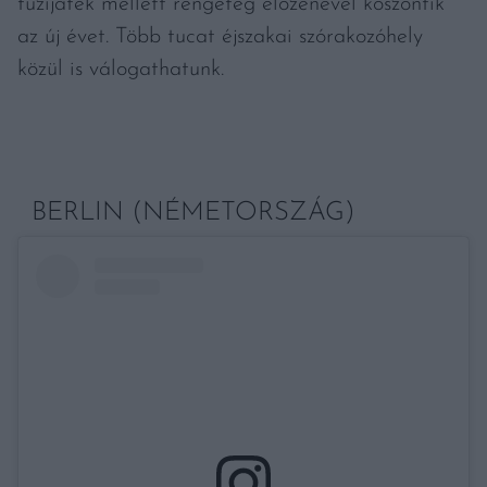
tűzijáték mellett rengeteg élőzenével köszöntik
az új évet. Több tucat éjszakai szórakozóhely
közül is válogathatunk.
BERLIN (NÉMETORSZÁG)