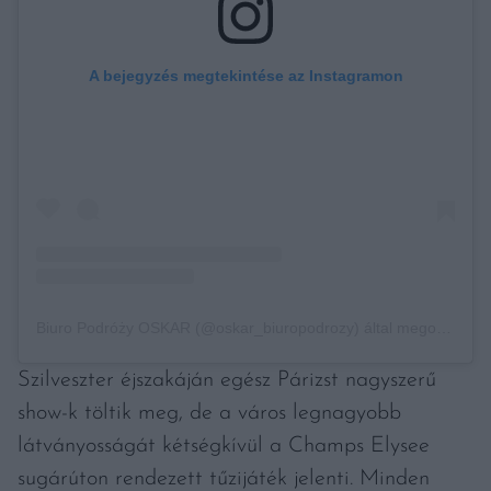
A bejegyzés megtekintése az Instagramon
Biuro Podróży OSKAR (@oskar_biuropodrozy) által megosztott bejegyzés
Szilveszter éjszakáján egész Párizst nagyszerű
show-k töltik meg, de a város legnagyobb
látványosságát kétségkívül a Champs Elysee
sugárúton rendezett tűzijáték jelenti. Minden