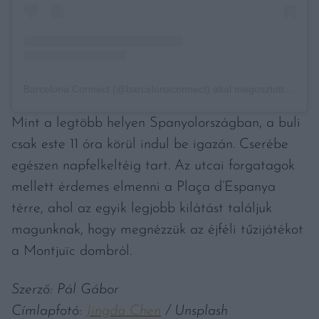
Barcelona Connect (@barcelonaconnect) által megosztott bejegyzés
Mint a legtöbb helyen Spanyolországban, a buli
csak este 11 óra körül indul be igazán. Cserébe
egészen napfelkeltéig tart. Az utcai forgatagok
mellett érdemes elmenni a Plaça d’Espanya
térre, ahol az egyik legjobb kilátást találjuk
magunknak, hogy megnézzük az éjféli tűzijátékot
a Montjuïc dombról.
Szerző: Pál Gábor
Címlapfotó:
Jingda Chen
/ Unsplash