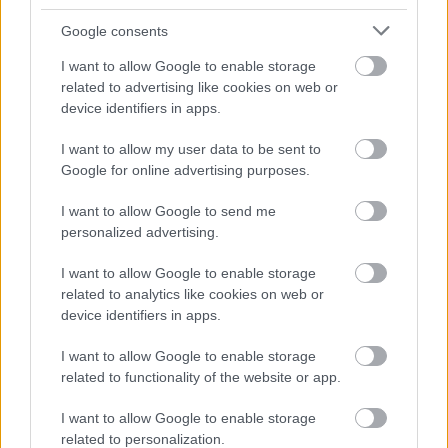
Google consents
I want to allow Google to enable storage
related to advertising like cookies on web or
device identifiers in apps.
A bejegyzés megtekintése az Instagramon
I want to allow my user data to be sent to
Google for online advertising purposes.
I want to allow Google to send me
personalized advertising.
I want to allow Google to enable storage
related to analytics like cookies on web or
device identifiers in apps.
I want to allow Google to enable storage
Janna Hoque (@jannahoque) által megosztott bejegyzés
related to functionality of the website or app.
Ugyan Velence az év bármely szakában
I want to allow Google to enable storage
related to personalization.
varázslatos, Szilveszterkor talán az egyik