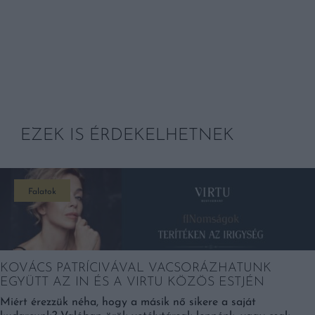
EZEK IS ÉRDEKELHETNEK
Falatok
KOVÁCS PATRÍCIVÁVAL VACSORÁZHATUNK
EGYÜTT AZ IN ÉS A VIRTU KÖZÖS ESTJÉN
Miért érezzük néha, hogy a másik nő sikere a saját