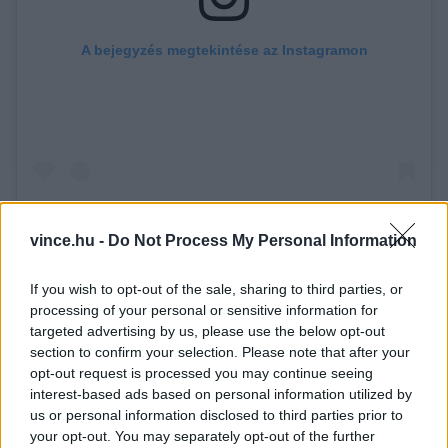
A bejegyzés megtekintése az Instagramon
vince.hu -
Do Not Process My Personal Information
BERLIN Photo Community (@myberlinphoto) által megosztott bejegyzés
If you wish to opt-out of the sale, sharing to third parties, or
processing of your personal or sensitive information for
Ha bulizásról van szó, akkor a berliniek
targeted advertising by us, please use the below opt-out
section to confirm your selection. Please note that after your
általában keményen odateszik magukat, ez alól
opt-out request is processed you may continue seeing
pedig a Szilveszter sem kivétel. A Brandenburgi
interest-based ads based on personal information utilized by
us or personal information disclosed to third parties prior to
kapu és a Győzelmi oszlop közötti terület minden
your opt-out. You may separately opt-out of the further