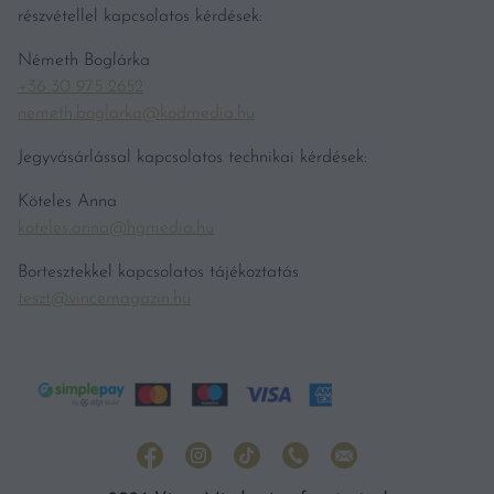
részvétellel kapcsolatos kérdések:
Németh Boglárka
+36 30 975 2652
nemeth.boglarka@kodmedia.hu
Jegyvásárlással kapcsolatos technikai kérdések:
Köteles Anna
koteles.anna@hgmedia.hu
Bortesztekkel kapcsolatos tájékoztatás
teszt@vincemagazin.hu