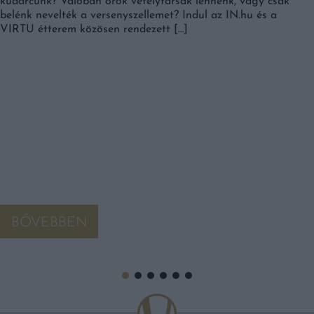
kudarcunk? Valóban örök vetélytársak lennénk, vagy csak
belénk nevelték a versenyszellemet? Indul az IN.hu és a
VIRTU étterem közösen rendezett […]
BŐVEBBEN