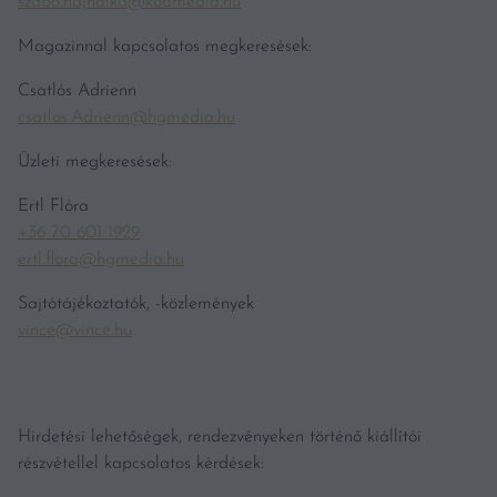
szabo.hajnalka@kodmedia.hu
Magazinnal kapcsolatos megkeresések:
Csatlós Adrienn
csatlos.Adrienn@hgmedia.hu
Üzleti megkeresések:
Ertl Flóra
+36 70 601 1929
ertl.flora@hgmedia.hu
Sajtótájékoztatók, -közlemények
vince@vince.hu
Hirdetési lehetőségek, rendezvényeken történő kiállítói
részvétellel kapcsolatos kérdések: