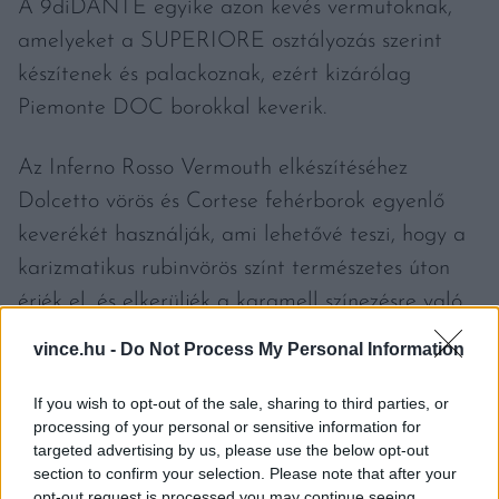
A 9diDANTE egyike azon kevés vermutoknak,
amelyeket a SUPERIORE osztályozás szerint
készítenek és palackoznak, ezért kizárólag
Piemonte DOC borokkal keverik.
Az Inferno Rosso Vermouth elkészítéséhez
Dolcetto vörös és Cortese fehérborok egyenlő
keverékét használják, ami lehetővé teszi, hogy a
karizmatikus rubinvörös színt természetes úton
érjék el, és elkerüljék a karamell színezésre való
használatát.
vince.hu -
Do Not Process My Personal Information
Az Americano alacsony alkoholtartalmú és
If you wish to opt-out of the sale, sharing to third parties, or
processing of your personal or sensitive information for
könnyen iható koktél, keserédes, pezsgő ízével
targeted advertising by us, please use the below opt-out
érthető, hogy a grófok és az ügynökök miért
section to confirm your selection. Please note that after your
rajongtak a klasszikus italért.
opt-out request is processed you may continue seeing