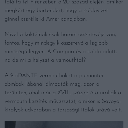
találta fel Firenzében a 20. század elején, amikor
megkért egy bartendert, hogy a szódavizet
ginnel cserélje ki Americanojában.
Mivel a koktélnak csak három összetevője van,
fontos, hogy mindegyik összetevő a legjobb
minőségű legyen. A Campari és a szóda adott,
na de mi a helyzet a vemouthtal?
A 9diDANTE vermouthokat a piemontei
dombok lábánál álmodták meg, azon a
területen, ahol már a XVIII. század óta uralják a
vermouth készítés művészetét, amikor is Savoyai
királyok udvarában a társasági italok urává vált.