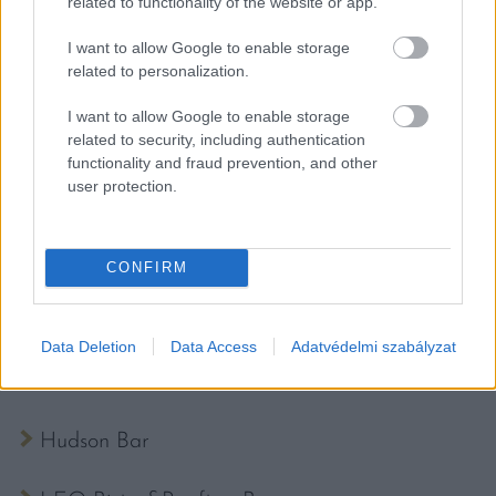
related to functionality of the website or app.
BESTIA
I want to allow Google to enable storage
related to personalization.
Black Swan Lab
I want to allow Google to enable storage
related to security, including authentication
Blue Fox The Bar
functionality and fraud prevention, and other
user protection.
Bombay Budapest
Boutiq’ Bar
CONFIRM
Flava Kitchen&More
Data Deletion
Data Access
Adatvédelmi szabályzat
FELIX Kitchen&Bar
Hudson Bar