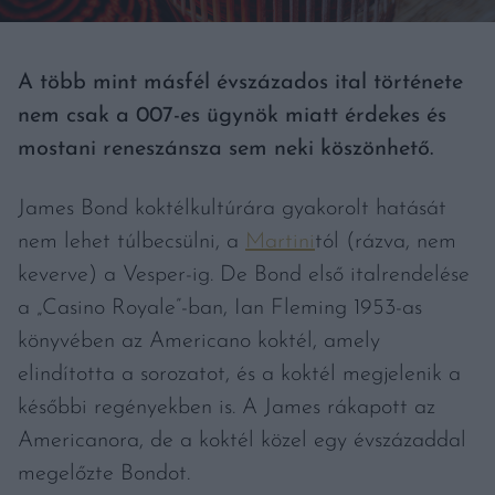
A több mint másfél évszázados ital története
nem csak a 007-es ügynök miatt érdekes és
mostani reneszánsza sem neki köszönhető.
James Bond koktélkultúrára gyakorolt hatását
nem lehet túlbecsülni, a
Martini
tól (rázva, nem
keverve) a Vesper-ig. De Bond első italrendelése
a „Casino Royale”-ban, Ian Fleming 1953-as
könyvében az Americano koktél, amely
elindította a sorozatot, és a koktél megjelenik a
későbbi regényekben is. A James rákapott az
Americanora, de a koktél közel egy évszázaddal
megelőzte Bondot.