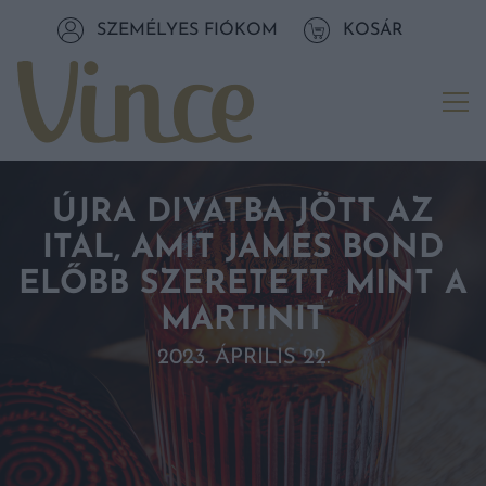
Tovább a navigációhoz
SZEMÉLYES FIÓKOM
KOSÁR
Tovább a tartalomhoz
Me
ÚJRA DIVATBA JÖTT AZ
ITAL, AMIT JAMES BOND
ELŐBB SZERETETT, MINT A
MARTINIT
2023. ÁPRILIS 22.