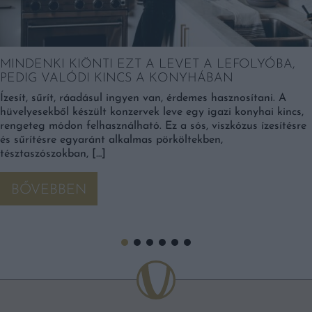
MINDENKI KIÖNTI EZT A LEVET A LEFOLYÓBA,
PEDIG VALÓDI KINCS A KONYHÁBAN
Ízesít, sűrít, ráadásul ingyen van, érdemes hasznosítani. A
hüvelyesekből készült konzervek leve egy igazi konyhai kincs,
rengeteg módon felhasználható. Ez a sós, viszkózus ízesítésre
és sűrítésre egyaránt alkalmas pörköltekben,
tésztaszószokban, […]
BŐVEBBEN