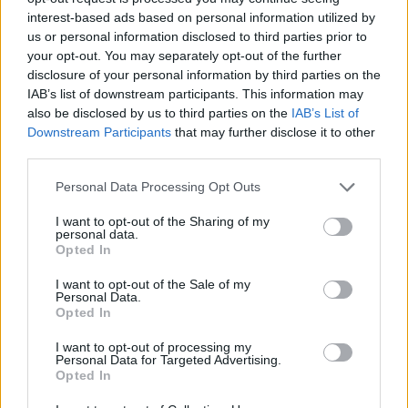
interest-based ads based on personal information utilized by
us or personal information disclosed to third parties prior to
Idén áprilisban a 9diDANTE támogatásával
your opt-out. You may separately opt-out of the further
megszervezésre kerül Budapest első Americano
disclosure of your personal information by third parties on the
IAB’s list of downstream participants. This information may
koktélt népszerűsítő eseményét, a Make
also be disclosed by us to third parties on the
IAB’s List of
Americano Great Again-t.
Downstream Participants
that may further disclose it to other
third parties.
Az eseményen Budapest neves bárjai vesznek
Please note that this website/app uses one or more Google
Personal Data Processing Opt Outs
services and may gather and store information including but
részt és készítenek egy eredeti receptúra alapján
not limited to your visit or usage behaviour. You may click to
I want to opt-out of the Sharing of my
készült Americano koktélt, valamint kettő általuk
personal data.
grant or deny consent to Google and its third-party tags to
Opted In
megálmodott új twist-et.
use your data for below specified purposes in below Google
consent section.
I want to opt-out of the Sale of my
Personal Data.
Opted In
I want to opt-out of processing my
Personal Data for Targeted Advertising.
Opted In
HOGY KÓSTOLHATJUK AZ
ITALOKAT 2023. ÁPRILIS 19-30.