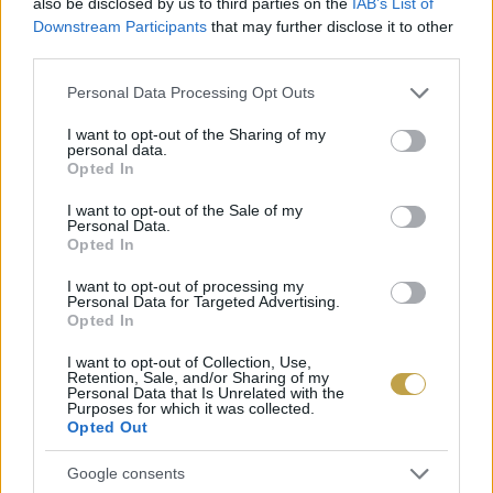
also be disclosed by us to third parties on the
IAB’s List of
alapanyagokat (vagy egy speciális konyhai
Downstream Participants
that may further disclose it to other
third parties.
eszközt. Ez valódi kíváncsiságról tanúskodik az
üres bámészkodás helyett.
Please note that this website/app uses one or more Google
Personal Data Processing Opt Outs
services and may gather and store information including but
not limited to your visit or usage behaviour. You may click to
I want to opt-out of the Sharing of my
personal data.
grant or deny consent to Google and its third-party tags to
Opted In
use your data for below specified purposes in below Google
consent section.
I want to opt-out of the Sale of my
Personal Data.
Opted In
I want to opt-out of processing my
Personal Data for Targeted Advertising.
Opted In
I want to opt-out of Collection, Use,
Retention, Sale, and/or Sharing of my
Personal Data that Is Unrelated with the
Purposes for which it was collected.
Opted Out
Google consents