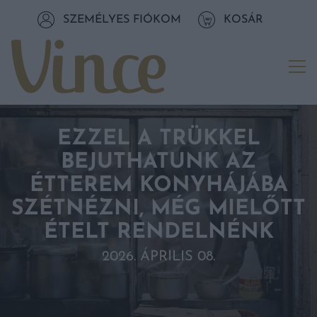
Tovább a navigációhoz
SZEMÉLYES FIÓKOM
KOSÁR
Tovább a tartalomhoz
Me
EZZEL A TRÜKKEL
BEJUTHATUNK AZ
ÉTTEREM KONYHÁJÁBA
SZÉTNÉZNI, MÉG MIELŐTT
ÉTELT RENDELNÉNK
2026. ÁPRILIS 08.