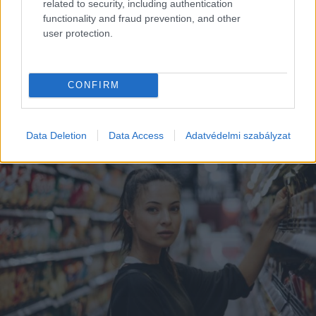
related to security, including authentication
functionality and fraud prevention, and other
user protection.
EZEK IS ÉRDEKELHETNEK
CONFIRM
Data Deletion
Data Access
Adatvédelmi szabályzat
Kortyok