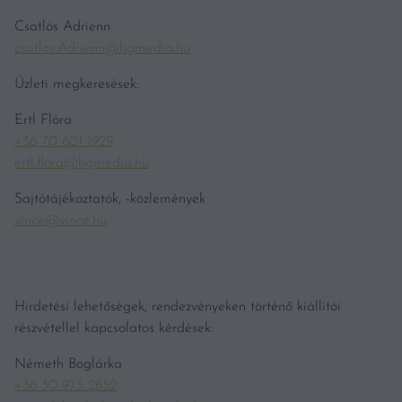
Csatlós Adrienn
csatlos.Adrienn@hgmedia.hu
Üzleti megkeresések:
Ertl Flóra
+36 70 601 1929
ertl.flora@hgmedia.hu
Sajtótájékoztatók, -közlemények
vince@vince.hu
Hirdetési lehetőségek, rendezvényeken történő kiállítói
részvétellel kapcsolatos kérdések:
Németh Boglárka
+36 30 975 2652