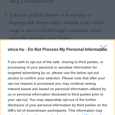
meg a birodalmukat.
Soha ne próbálj bejutni a konyhába a
legnagyobb hajtás alatt. Inkább a hét elejét
vagy a szerviz elejét/végét válasszuk, ekkor
nagyobb az esély egy túrára.
vince.hu -
Do Not Process My Personal Information
Hivatkozzunk a szakmánkra. Ha ételblogger,
fotós vagy (konyhatervezéssel foglalkozó)
If you wish to opt-out of the sale, sharing to third parties, or
építészek vagyunk, jelezzük a szándékodat. Ha
processing of your personal or sensitive information for
targeted advertising by us, please use the below opt-out
azt mondjuk fotót készítenénk, az megnyithatja
section to confirm your selection. Please note that after your
az ajtókat.
opt-out request is processed you may continue seeing
interest-based ads based on personal information utilized by
us or personal information disclosed to third parties prior to
Érdeklődjünk konkrét
your opt-out. You may separately opt-out of the further
alapanyagokról. Kérdezzük meg,
disclosure of your personal information by third parties on the
IAB’s list of downstream participants. This information may
megnézhetjük-e a menün szereplő különleges