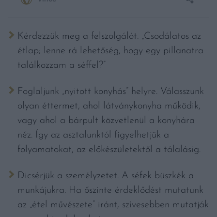
Kérdezzük meg a felszolgálót. „Csodálatos az
étlap; lenne rá lehetőség, hogy egy pillanatra
találkozzam a séffel?”
Foglaljunk „nyitott konyhás” helyre. Válasszunk
olyan éttermet, ahol látványkonyha működik,
vagy ahol a bárpult közvetlenül a konyhára
néz. Így az asztalunktól figyelhetjük a
folyamatokat, az előkészületektől a tálalásig.
Dicsérjük a személyzetet. A séfek büszkék a
munkájukra. Ha őszinte érdeklődést mutatunk
az „étel művészete” iránt, szívesebben mutatják