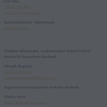
Ertl Flóra
+36 70 601 1929
ertl.flora@hgmedia.hu
Sajtótájékoztatók, -közlemények
vince@vince.hu
Hirdetési lehetőségek, rendezvényeken történő kiállítói
részvétellel kapcsolatos kérdések:
Németh Boglárka
+36 30 975 2652
nemeth.boglarka@kodmedia.hu
Jegyvásárlással kapcsolatos technikai kérdések:
Köteles Anna
koteles.anna@hgmedia.hu