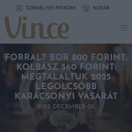
Tovább a navigációhoz
SZEMÉLYES FIÓKOM
KOSÁR
Tovább a tartalomhoz
Me
FORRALT BOR 800 FORINT,
KOLBÁSZ 560 FORINT:
MEGTALÁLTUK 2025
LEGOLCSÓBB
KARÁCSONYI VÁSÁRÁT
2025. DECEMBER 02.