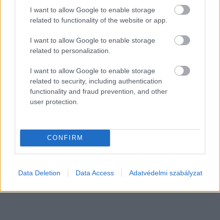
I want to allow Google to enable storage
related to functionality of the website or app.
Kortyok
I want to allow Google to enable storage
related to personalization.
I want to allow Google to enable storage
related to security, including authentication
functionality and fraud prevention, and other
user protection.
CONFIRM
LEHULLT A LEPEL A VINCE JUNIÁLISON
KÓSTOLHATÓ BOROKRÓL!
Data Deletion
Data Access
Adatvédelmi szabályzat
A Vince nyári borkóstolóján a Vince Magazin júniusi tesztjén
legjobban szerepelt tételek lesznek kóstolhatók.