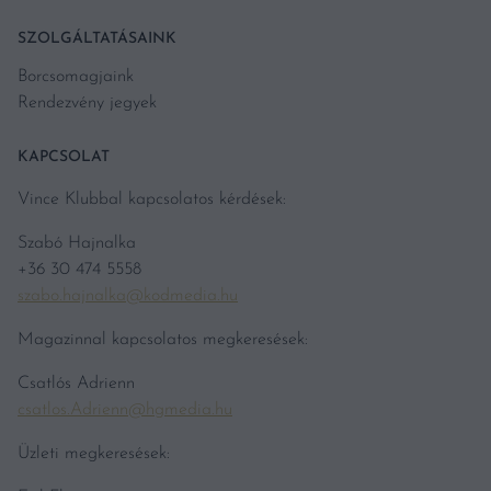
SZOLGÁLTATÁSAINK
Borcsomagjaink
Rendezvény jegyek
KAPCSOLAT
Vince Klubbal kapcsolatos kérdések:
Szabó Hajnalka
+36 30 474 5558
szabo.hajnalka@kodmedia.hu
Magazinnal kapcsolatos megkeresések:
Csatlós Adrienn
csatlos.Adrienn@hgmedia.hu
Üzleti megkeresések: