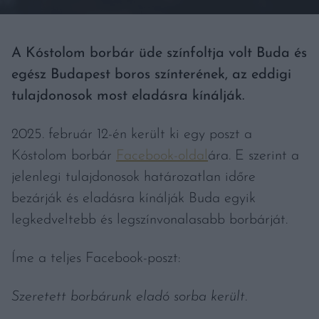
A Kóstolom borbár üde színfoltja volt Buda és
egész Budapest boros színterének, az eddigi
tulajdonosok most eladásra kínálják.
2025. február 12-én került ki egy poszt a
Kóstolom borbár
Facebook-oldal
ára. E szerint a
jelenlegi tulajdonosok határozatlan időre
bezárják és eladásra kínálják Buda egyik
legkedveltebb és legszínvonalasabb borbárját.
Íme a teljes Facebook-poszt:
Szeretett borbárunk eladó sorba került.