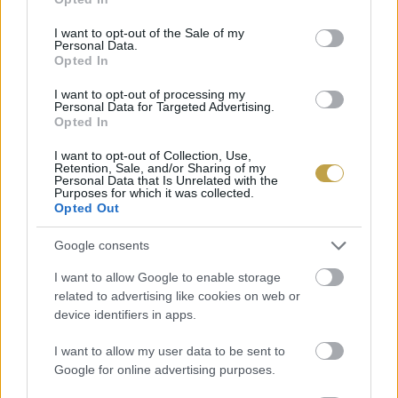
use your data for below specified purposes in below Google
consent section.
I want to opt-out of the Sale of my
Personal Data.
Opted In
I want to opt-out of processing my
A Kóstolom borbár üde színfoltja volt Buda és
Personal Data for Targeted Advertising.
Opted In
egész Budapest boros színterének, sokan lesznek
most kénytelenek új törzshely után nézni.
I want to opt-out of Collection, Use,
Retention, Sale, and/or Sharing of my
Personal Data that Is Unrelated with the
Purposes for which it was collected.
Címlapfotó: Tim Mossholder / Unsplash
Opted Out
Google consents
I want to allow Google to enable storage
related to advertising like cookies on web or
device identifiers in apps.
I want to allow my user data to be sent to
Google for online advertising purposes.