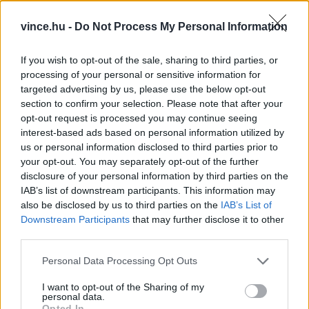
felfedezni egy-egy új borvidéket, vagy akár
vince.hu -
Do Not Process My Personal Information
országot. A Kóstolom Borbár legfobb védjegye
mégis talán a posztban is említett Borpárbaj
If you wish to opt-out of the sale, sharing to third parties, or
volt. Ezeken az estéken ismert boros arcok
processing of your personal or sensitive information for
targeted advertising by us, please use the below opt-out
mutatták be kedvenc tételeiket, a vendégek
section to confirm your selection. Please note that after your
pedig megszavazták, nekik melyek tetszettek
opt-out request is processed you may continue seeing
interest-based ads based on personal information utilized by
azok közül a legjobban. 2023-ban a Kóstolom
us or personal information disclosed to third parties prior to
elnyerte a legjobb borbárnak járó
Vince-díj
at.
your opt-out. You may separately opt-out of the further
disclosure of your personal information by third parties on the
IAB’s list of downstream participants. This information may
also be disclosed by us to third parties on the
IAB’s List of
Downstream Participants
that may further disclose it to other
third parties.
Please note that this website/app uses one or more Google
Personal Data Processing Opt Outs
services and may gather and store information including but
not limited to your visit or usage behaviour. You may click to
I want to opt-out of the Sharing of my
personal data.
grant or deny consent to Google and its third-party tags to
Opted In