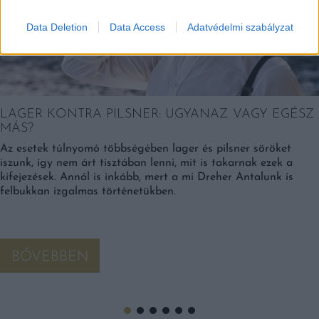
Data Deletion
Data Access
Adatvédelmi szabályzat
LAGER KONTRA PILSNER: UGYANAZ VAGY EGÉSZ
MÁS?
Az esetek túlnyomó többségében lager és pilsner söröket
iszunk, így nem árt tisztában lenni, mit is takarnak ezek a
kifejezések. Annál is inkább, mert a mi Dreher Antalunk is
felbukkan izgalmas történetükben.
BŐVEBBEN