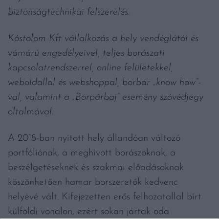
biztonságtechnikai felszerelés.
Kóstolom Kft vállalkozás a hely vendéglátói és
vámárú engedélyeivel, teljes borászati
kapcsolatrendszerrel, online felületekkel,
weboldallal és webshoppal, borbár „know how”-
val, valamint a „Borpárbaj” esemény szóvédjegy
oltalmával.
A 2018-ban nyitott hely állandóan változó
portfóliónak, a meghívott borászoknak, a
beszélgetéseknek és szakmai előadásoknak
köszönhetően hamar borszeretők kedvenc
helyévé vált. Kifejezetten erős felhozatallal bírt
külföldi vonalon, ezért sokan jártak oda