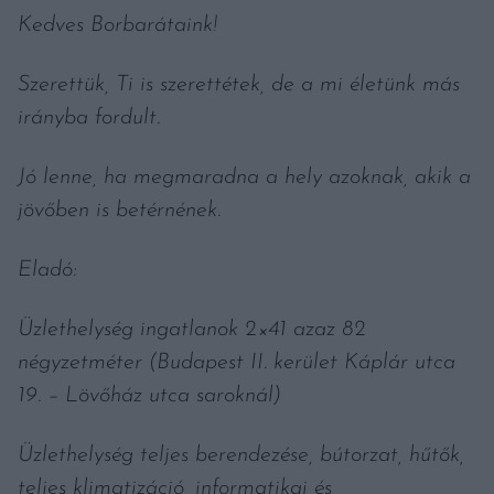
Kedves Borbarátaink!
Szerettük, Ti is szerettétek, de a mi életünk más
irányba fordult.
Jó lenne, ha megmaradna a hely azoknak, akik a
jövőben is betérnének.
Eladó:
Üzlethelység ingatlanok 2×41 azaz 82
négyzetméter (Budapest II. kerület Káplár utca
19. – Lövőház utca saroknál)
Üzlethelység teljes berendezése, bútorzat, hűtők,
teljes klimatizáció, informatikai és