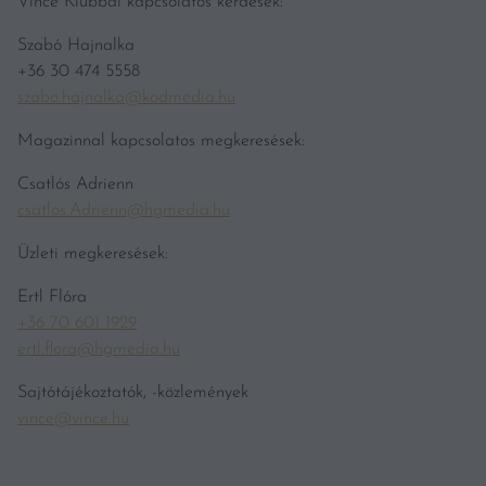
Vince Klubbal kapcsolatos kérdések:
Szabó Hajnalka
+36 30 474 5558
szabo.hajnalka@kodmedia.hu
Magazinnal kapcsolatos megkeresések:
Csatlós Adrienn
csatlos.Adrienn@hgmedia.hu
Üzleti megkeresések:
Ertl Flóra
+36 70 601 1929
ertl.flora@hgmedia.hu
Sajtótájékoztatók, -közlemények
vince@vince.hu