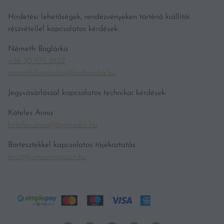
Hirdetési lehetőségek, rendezvényeken történő kiállítói
részvétellel kapcsolatos kérdések:
Németh Boglárka
+36 30 975 2652
nemeth.boglarka@kodmedia.hu
Jegyvásárlással kapcsolatos technikai kérdések:
Köteles Anna
koteles.anna@hgmedia.hu
Bortesztekkel kapcsolatos tájékoztatás
teszt@vincemagazin.hu