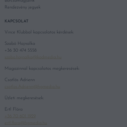
Borcsomagjaink
Rendezvény jegyek
KAPCSOLAT
Vince Klubbal kapcsolatos kérdések:
Szabó Hajnalka
+36 30 474 5558
szabo.hajnalka@kodmedia.hu
Magazinnal kapcsolatos megkeresések:
Csatlós Adrienn
csatlos.Adrienn@hgmedia.hu
Üzleti megkeresések:
Ertl Flóra
+36 70 601 1929
ertl.flora@hgmedia.hu