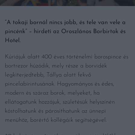
“A tokaji bornál nincs jobb, és tele van vele a
pincénk” – hirdeti az Oroszlános Borbirtok és
Hotel.
Kúriájuk alatt 400 éves történelmi borospince és
bortrezor húzódik, mely része a borvidék
legkiterjedtebb, Tállya alatt fekvő
pincelabirintusának. Hagyományos és édes,
modern és száraz borok, melyeket, ha
ellátogatunk hozzájuk, születésük helyszínén
kóstolhatunk és párosíthatunk az ünnepi
menühöz, borértő kollégáik segítségével.