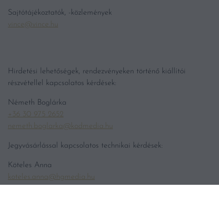
Sajtótájékoztatók, -közlemények
vince@vince.hu
Hirdetési lehetőségek, rendezvényeken történő kiállítói
részvétellel kapcsolatos kérdések:
Németh Boglárka
+36 30 975 2652
nemeth.boglarka@kodmedia.hu
Jegyvásárlással kapcsolatos technikai kérdések:
Köteles Anna
koteles.anna@hgmedia.hu
Bortesztekkel kapcsolatos tájékoztatás
teszt@vincemagazin.hu