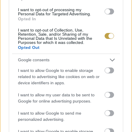
a minőségi kikapcsolódásnak!
I want to opt-out of processing my
Personal Data for Targeted Advertising.
Opted In
Indulás:
18.00-tól, amihez az Oroszlánostól
transzfert is biztosítanak!
I want to opt-out of Collection, Use,
Retention, Sale, and/or Sharing of my
Personal Data that Is Unrelated with the
Purposes for which it was collected.
Ha pedig megpihennénk az
Oroszlános Borhote
l
Opted Out
kényelmes ágyaiban ezt is megtehetjük! Akár az
Google consents
idei
Kerekdomb Fesztivál
alatt is. Most
I want to allow Google to enable storage
a
LION20
kuponkóddal a szobafoglalás
related to advertising like cookies on web or
árából
20% kedvezményt
biztosítanak. Foglalás
device identifiers in apps.
itt
.
I want to allow my user data to be sent to
Google for online advertising purposes.
Címlapfotó és fotók: Oroszlános Borhotel
I want to allow Google to send me
personalized advertising.
I want to allow Google to enable storage