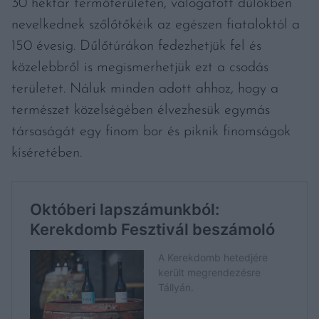
30 hektár termőterületen, válogatott dűlőkben
nevelkednek szőlőtőkéik az egészen fiataloktól a
150 évesig. Dűlőtúrákon fedezhetjük fel és
közelebbről is megismerhetjük ezt a csodás
területet. Náluk minden adott ahhoz, hogy a
természet közelségében élvezhesük egymás
társaságát egy finom bor és piknik finomságok
kíséretében.