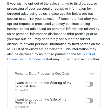
If you wish to opt-out of the sale, sharing to third parties, or
processing of your personal or sensitive information for
targeted advertising by us, please use the below opt-out
section to confirm your selection. Please note that after your
opt-out request is processed you may continue seeing
interest-based ads based on personal information utilized by
us or personal information disclosed to third parties prior to
your opt-out. You may separately opt-out of the further
disclosure of your personal information by third parties on the
IAB’s list of downstream participants. This information may
08.12-én csatlakozz a birtok csapatához egy
also be disclosed by us to third parties on the
IAB’s List of
Downstream Participants
that may further disclose it to other
naplementés dűlőpiknikre, ahol finom falatokkal,
third parties.
az Oroszlános Borbirtok boraival és zenei
Please note that this website/app uses one or more Google
Personal Data Processing Opt Outs
aláfestéssel gondoskodnak a felhőtlen
services and may gather and store information including but
hangulatról. Hogy kényelmesen élvezhessük a
not limited to your visit or usage behaviour. You may click to
I want to opt-out of the Sharing of my
personal data.
grant or deny consent to Google and its third-party tags to
lenyugvó nap látványát, huppanjunk bele
Opted In
use your data for below specified purposes in below Google
babzsákfoteljeik egyikébe és adjuk át magunkat
consent section.
I want to opt-out of the Sale of my
Personal Data.
a táj szépségének, a gasztronómia élvezetének és
Opted In