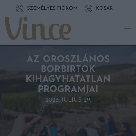
Tovább a navigációhoz
SZEMÉLYES FIÓKOM
KOSÁR
Tovább a tartalomhoz
Me
AZ OROSZLÁNOS
BORBIRTOK
KIHAGYHATATLAN
PROGRAMJAI
2023. JÚLIUS 29.