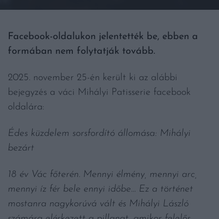
Facebook-oldalukon jelentették be, ebben a
formában nem folytatják tovább.
2025. november 25-én került ki az alábbi
bejegyzés a váci Mihályi Patisserie facebook
oldalára:
Édes küzdelem sorsfordító állomása: Mihályi
bezárt
18 év Vác főterén. Mennyi élmény, mennyi arc,
mennyi íz fér bele ennyi időbe… Ez a történet
mostanra nagykorúvá vált és Mihályi László
számára elérkezett a pillanat, amikor felelős