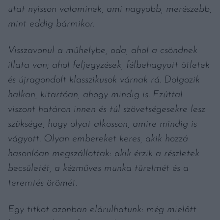
utat nyisson valaminek, ami nagyobb, merészebb,
mint eddig bármikor.
Visszavonul a műhelybe, oda, ahol a csöndnek
illata van; ahol feljegyzések, félbehagyott ötletek
és újragondolt klasszikusok várnak rá. Dolgozik
halkan, kitartóan, ahogy mindig is. Ezúttal
viszont határon innen és túl szövetségesekre lesz
szüksége, hogy olyat alkosson, amire mindig is
vágyott. Olyan embereket keres, akik hozzá
hasonlóan megszállottak: akik érzik a részletek
becsületét, a kézműves munka türelmét és a
teremtés örömét.
Egy titkot azonban elárulhatunk: még mielőtt