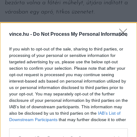
bezárta volna a főtéri műhelyt, útjára indított a
városban egy apró, titkos üzenetet.
A története nem ér véget. Csak épp új fejezet
vince.hu -
Do Not Process My Personal Information
íródik. Folytatjuk…
If you wish to opt-out of the sale, sharing to third parties, or
processing of your personal or sensitive information for
targeted advertising by us, please use the below opt-out
section to confirm your selection. Please note that after your
opt-out request is processed you may continue seeing
interest-based ads based on personal information utilized by
us or personal information disclosed to third parties prior to
your opt-out. You may separately opt-out of the further
disclosure of your personal information by third parties on the
IAB’s list of downstream participants. This information may
also be disclosed by us to third parties on the
IAB’s List of
Downstream Participants
that may further disclose it to other
third parties.
Please note that this website/app uses one or more Google