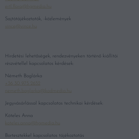
ertl.flora@hgmedia.hu
Sajtótájékoztatók, -közlemények
vince@vince.hu
Hirdetési lehetőségek, rendezvényeken történő kiállítói
részvétellel kapcsolatos kérdések:
Németh Boglárka
+36 30 975 2652
nemeth.boglarka@kodmedia.hu
Jegyvásárlással kapcsolatos technikai kérdések:
Köteles Anna
koteles.anna@hgmedia.hu
Bortesztekkel kapcsolatos tájékoztatás