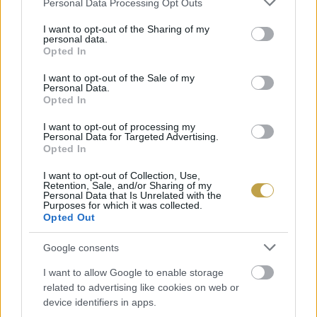
Personal Data Processing Opt Outs
services and may gather and store information including but
not limited to your visit or usage behaviour. You may click to
I want to opt-out of the Sharing of my
personal data.
grant or deny consent to Google and its third-party tags to
Opted In
use your data for below specified purposes in below Google
consent section.
I want to opt-out of the Sale of my
Personal Data.
2007-ben nyitott, franciás vonalat képviselő váci
Opted In
Mihályi Patisserie a cukrászdák között
I want to opt-out of processing my
Magyarországon állócsillagnak számított. 2018-
Personal Data for Targeted Advertising.
Opted In
ban elnyerte a Dining Guide Az Év Cukrászdája
díjat, 2021-ben, 2022-ben, 2023-ban és 2024-ben
I want to opt-out of Collection, Use,
Retention, Sale, and/or Sharing of my
is szerepelt a Dining Guide által összeállított
Personal Data that Is Unrelated with the
Purposes for which it was collected.
TOP10 cukrászda listán, ezzel elnyerte a
Opted Out
„Magyarország legjobb cukrászdája” címet is.
Google consents
I want to allow Google to enable storage
Címlapfotó: Tim Mossholder / Unsplash
related to advertising like cookies on web or
device identifiers in apps.