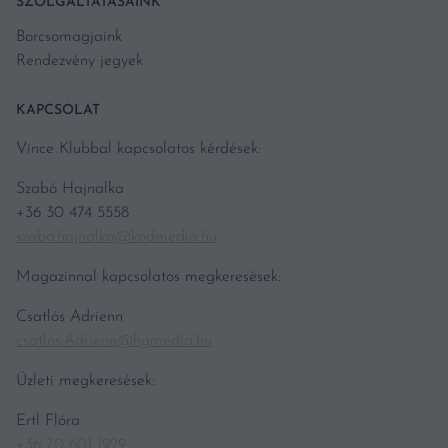
SZOLGÁLTATÁSAINK
Borcsomagjaink
Rendezvény jegyek
KAPCSOLAT
Vince Klubbal kapcsolatos kérdések:
Szabó Hajnalka
+36 30 474 5558
szabo.hajnalka@kodmedia.hu
Magazinnal kapcsolatos megkeresések:
Csatlós Adrienn
csatlos.Adrienn@hgmedia.hu
Üzleti megkeresések:
Ertl Flóra
+36 70 601 1929