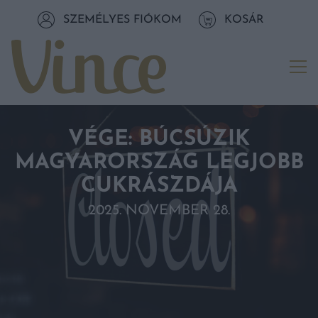
Tovább a navigációhoz
SZEMÉLYES FIÓKOM
KOSÁR
Tovább a tartalomhoz
Me
VÉGE: BÚCSÚZIK
MAGYARORSZÁG LEGJOBB
CUKRÁSZDÁJA
2025. NOVEMBER 28.