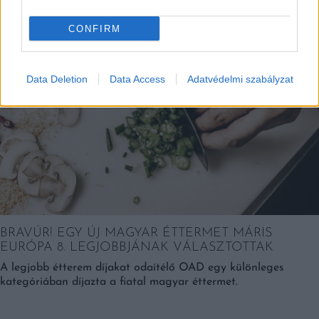
Helyek
CONFIRM
Data Deletion
Data Access
Adatvédelmi szabályzat
BRAVÚR! EGY ÚJ MAGYAR ÉTTERMET MÁRIS
EURÓPA 8. LEGJOBBJÁNAK VÁLASZTOTTAK
A legjobb étterem díjakat odaítélő OAD egy különleges
kategóriában díjazta a fiatal magyar éttermet.