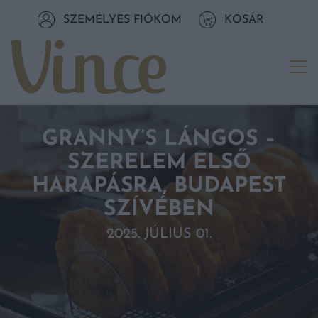
Tovább a navigációhoz
SZEMÉLYES FIÓKOM
KOSÁR
Tovább a tartalomhoz
Me
GRANNY’S LÁNGOS –
SZERELEM ELSŐ
HARAPÁSRA, BUDAPEST
SZÍVÉBEN
2025. JÚLIUS 01.