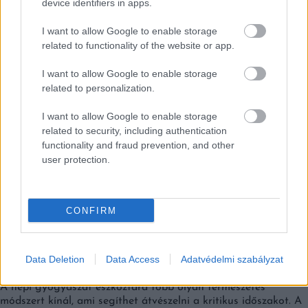
device identifiers in apps.
Falatok
I want to allow Google to enable storage
related to functionality of the website or app.
I want to allow Google to enable storage
related to personalization.
I want to allow Google to enable storage
related to security, including authentication
functionality and fraud prevention, and other
user protection.
CONFIRM
A LEGJOBB TERMÉSZETES FÁJDALOMCSILLAPÍTÓ
Data Deletion
Data Access
Adatvédelmi szabályzat
OTT VAN MINDEN MAGYAR HŰTŐBEN!
A népi gyógyászat eszköztára több olyan természetes
módszert kínál, ami segíthet átvészelni a kritikus időszakot. A