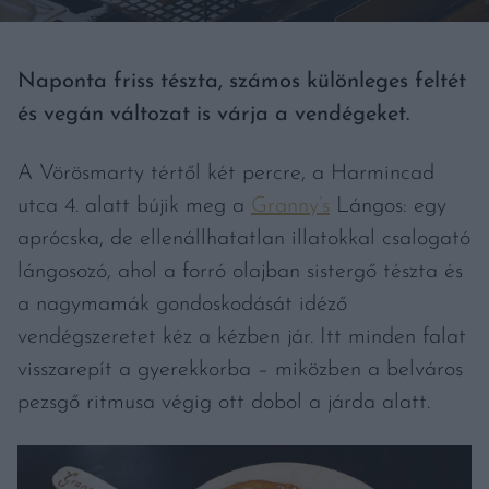
Naponta friss tészta, számos különleges feltét
és vegán változat is várja a vendégeket.
A Vörösmarty tértől két percre, a Harmincad
utca 4. alatt bújik meg a
Granny’s
Lángos: egy
aprócska, de ellenállhatatlan illatokkal csalogató
lángosozó, ahol a forró olajban sistergő tészta és
a nagymamák gondoskodását idéző
vendégszeretet kéz a kézben jár. Itt minden falat
visszarepít a gyerekkorba – miközben a belváros
pezsgő ritmusa végig ott dobol a járda alatt.