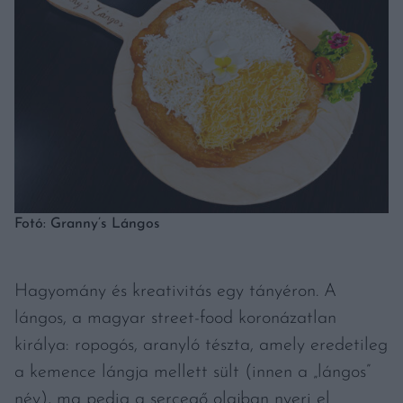
Fotó: Granny’s Lángos
Hagyomány és kreativitás egy tányéron. A
lángos, a magyar street-food koronázatlan
királya: ropogós, aranyló tészta, amely eredetileg
a kemence lángja mellett sült (innen a „lángos”
név), ma pedig a sercegő olajban nyeri el