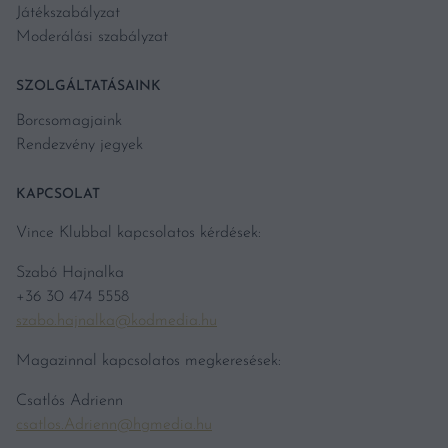
Játékszabályzat
Moderálási szabályzat
SZOLGÁLTATÁSAINK
Borcsomagjaink
Rendezvény jegyek
KAPCSOLAT
Vince Klubbal kapcsolatos kérdések:
Szabó Hajnalka
+36 30 474 5558
szabo.hajnalka@kodmedia.hu
Magazinnal kapcsolatos megkeresések:
Csatlós Adrienn
csatlos.Adrienn@hgmedia.hu