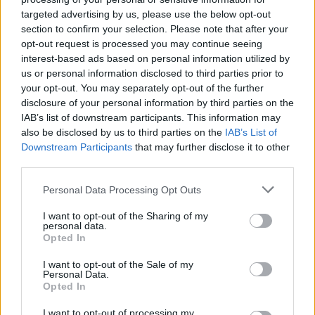
targeted advertising by us, please use the below opt-out
section to confirm your selection. Please note that after your
opt-out request is processed you may continue seeing
interest-based ads based on personal information utilized by
us or personal information disclosed to third parties prior to
your opt-out. You may separately opt-out of the further
disclosure of your personal information by third parties on the
IAB’s list of downstream participants. This information may
also be disclosed by us to third parties on the
IAB’s List of
Downstream Participants
that may further disclose it to other
third parties.
Please note that this website/app uses one or more Google
Personal Data Processing Opt Outs
services and may gather and store information including but
Fotó: Granny’s Lángos
not limited to your visit or usage behaviour. You may click to
I want to opt-out of the Sharing of my
personal data.
grant or deny consent to Google and its third-party tags to
Opted In
use your data for below specified purposes in below Google
(promóció)
consent section.
I want to opt-out of the Sale of my
Personal Data.
Címlapfotó: Granny’s Lángos
Opted In
I want to opt-out of processing my