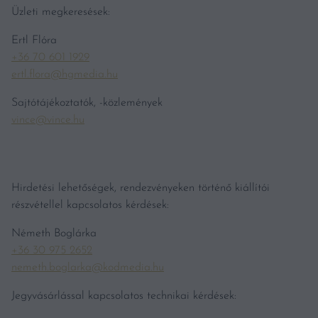
Üzleti megkeresések:
Ertl Flóra
+36 70 601 1929
ertl.flora@hgmedia.hu
Sajtótájékoztatók, -közlemények
vince@vince.hu
Hirdetési lehetőségek, rendezvényeken történő kiállítói
részvétellel kapcsolatos kérdések:
Németh Boglárka
+36 30 975 2652
nemeth.boglarka@kodmedia.hu
Jegyvásárlással kapcsolatos technikai kérdések: