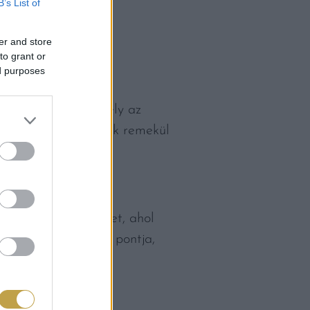
B’s List of
er and store
to grant or
ed purposes
zó kínálatába, amely az
idolgozott édességek remekül
lőtérbe.
ÉNYEN
 kapja a főszerepet, ahol
lmények találkozási pontja,