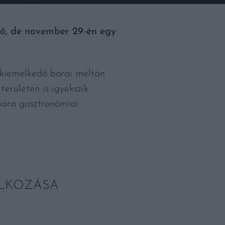
ető, de november 29-én egy
d kiemelkedő borai méltán
erületen is igyekszik
mára gasztronómiai
ÁLKOZÁSA