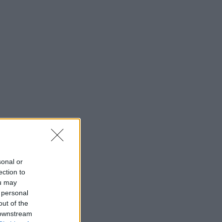
sonal or
ection to
ou may
 personal
out of the
 downstream