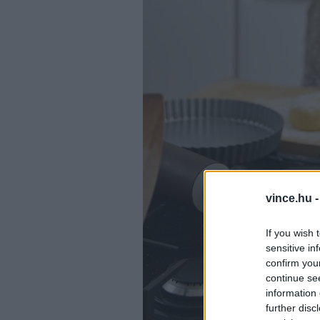
vince.hu 
If you wish 
sensitive in
confirm you
continue se
information 
further disc