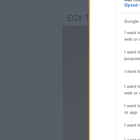
Opted 
EGY TORTA, AMI 
Google 
I want t
web or d
I want t
purpose
I want 
I want t
web or d
I want t
or app.
I want t
I want t