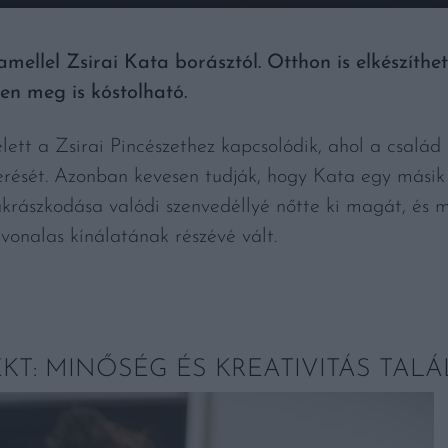
mellel Zsirai Kata borásztól. Otthon is elkészíth
en meg is kóstolható.
lett a Zsirai Pincészethez kapcsolódik, ahol a csalá
erését. Azonban kevesen tudják, hogy Kata egy másik t
krászkodása valódi szenvedéllyé nőtte ki magát, és 
vonalas kínálatának részévé vált.
KT: MINŐSÉG ÉS KREATIVITÁS TAL