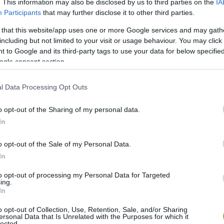
. This information may also be disclosed by us to third parties on the
IA
Participants
that may further disclose it to other third parties.
 that this website/app uses one or more Google services and may gath
including but not limited to your visit or usage behaviour. You may click 
 to Google and its third-party tags to use your data for below specifi
ogle consent section.
ket hozott: Kata édességei bekerültek a
Kikelet
kávé
l Data Processing Opt Outs
ödik. Az igényes alapanyagokból készült, gondosan k
oz, amely a minőséget és a fenntarthatóságot helyezi e
o opt-out of the Sharing of my personal data.
In
S A KARÁM BOR & GASZTRO ESEM
o opt-out of the Sale of my Personal Data.
In
 & Gasztro eseményen a borok és ételek harmóniája
tje is bemutatkozik. Az esemény nem csak kulináris é
to opt-out of processing my Personal Data for Targeted
ing.
lyesen ő fogja bemutatni.
In
o opt-out of Collection, Use, Retention, Sale, and/or Sharing
ersonal Data that Is Unrelated with the Purposes for which it
lected.