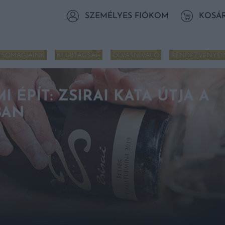
SZEMÉLYES FIÓKOM
KOSÁ
CSOMAGJAINK
KLUBTAGSÁG
OLVASNIVALÓ
RENDEZVÉNYEI
 ÉPÍT: ZSIRAI KATA ÚTJA A
BAN