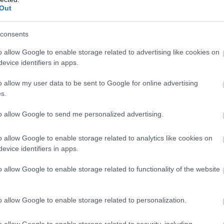
Out
MESÉL: FÜGÉS MOUSSE SÓS KARAME
consents
o allow Google to enable storage related to advertising like cookies on
evice identifiers in apps.
o allow my user data to be sent to Google for online advertising
s.
to allow Google to send me personalized advertising.
o allow Google to enable storage related to analytics like cookies on
evice identifiers in apps.
o allow Google to enable storage related to functionality of the website
o allow Google to enable storage related to personalization.
o allow Google to enable storage related to security, including