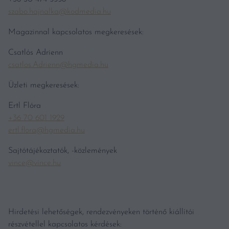
szabo.hajnalka@kodmedia.hu
Magazinnal kapcsolatos megkeresések:
Csatlós Adrienn
csatlos.Adrienn@hgmedia.hu
Üzleti megkeresések:
Ertl Flóra
+36 70 601 1929
ertl.flora@hgmedia.hu
Sajtótájékoztatók, -közlemények
vince@vince.hu
Hirdetési lehetőségek, rendezvényeken történő kiállítói
részvétellel kapcsolatos kérdések: