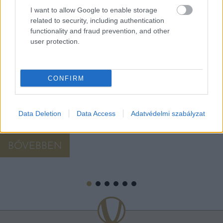
I want to allow Google to enable storage
related to security, including authentication
functionality and fraud prevention, and other
user protection.
NEHOGY MEGEGYÜK! FÉMDARABOKAT TALÁLTAK
A MAGYAROK EGYIK KEDVENC ÉDESSÉGÉBEN
CONFIRM
A gyártó maga kezdeményezte a visszahívást. 2026. június
26-án került fel a Nemzeti Élelmiszerlánc-biztonsági Hivatal
honlapjára az információ, miszerint a gyártó Ferrero
visszahívja a Nutella Muffin termékét. Az ok: az […]
Data Deletion
Data Access
Adatvédelmi szabályzat
BŐVEBBEN