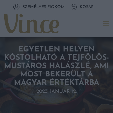
Tovább a navigációhoz
SZEMÉLYES FIÓKOM
KOSÁR
Tovább a tartalomhoz
Me
EGYETLEN HELYEN
KÓSTOLHATÓ A TEJFÖLÖS-
MUSTÁROS HALÁSZLÉ, AMI
MOST BEKERÜLT A
MAGYAR ÉRTÉKTÁRBA
2023. JANUÁR 12.