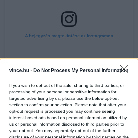
A bejegyzés megtekintése az Instagramon
vince.hu -
Do Not Process My Personal Information
If you wish to opt-out of the sale, sharing to third parties, or
processing of your personal or sensitive information for
targeted advertising by us, please use the below opt-out
section to confirm your selection. Please note that after your
I love Tiszta-tó (@ilovetiszato) által megosztott bejegyzés
opt-out request is processed you may continue seeing
interest-based ads based on personal information utilized by
A csárda munkatársai itt nem állnak meg. Nagy
us or personal information disclosed to third parties prior to
Sándor tulajdonos elmondta, szeretnék, ha idővel
your opt-out. You may separately opt-out of the further
disclosure of your personal information by third parties on the