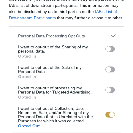
Hungarikummá nyilvánítanák az ételüket. Az
IAB’s list of downstream participants. This information may
első lépést megtették, hiszen Hungarikummá
also be disclosed by us to third parties on the
IAB’s List of
Downstream Participants
that may further disclose it to other
kizárólag olyan kiemelkedő nemzeti
third parties.
érték nyilvánítható, ami előzőleg már felvételt
Please note that this website/app uses one or more Google
Personal Data Processing Opt Outs
nyert a Magyar Értéktárba.
services and may gather and store information including but
not limited to your visit or usage behaviour. You may click to
I want to opt-out of the Sharing of my
personal data.
Címlapfotó:
Bao Menglong
/ Unsplash
grant or deny consent to Google and its third-party tags to
Opted In
use your data for below specified purposes in below Google
consent section.
I want to opt-out of the Sale of my
Personal Data.
Opted In
I want to opt-out of processing my
Personal Data for Targeted Advertising.
Opted In
I want to opt-out of Collection, Use,
Retention, Sale, and/or Sharing of my
Personal Data that Is Unrelated with the
Purposes for which it was collected.
Opted Out