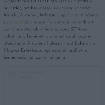
A csárdában évtizedek óta készítik a korhely
halászlét, amihez először egy tiszai halászlét
főznek.
„A korhely halászlé alapja a jó minőségű,
sűrű
tejföl
és a mustár”
– árulta el az említett
portálnak Azurák Mihály szakács. 2014-ben
adták be a kérvényt, ami most került pozitív
elbírálásra. A korhely halászlé most bekerült a
Magyar Értéktárba, így ezentúl viselheti a
kiemelkedő nemzeti érték címet.