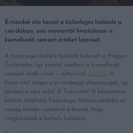
Évtizedek óta készül a különleges halászlé a
csárdában, ami mostantól hivatalosan is
kiemelkedő nemzeti értéket képvisel.
A tiszacsegei korhely halászlé bekerült a Magyar
Értéktárba, így ezentúl viselheti a kiemelkedő
nemzeti érték címet – adta hírül
dehir.hu
. A
finom étel alapja a jó minőségű alapanyagok, így
például a sűrű tejföl. A Tisza-tótól 15 kilométerre
keletre található Tiszacsegei Halászcsárdába az
ország minden pontjáról érkeznek, hogy
megkóstálják a korhely halászlét.