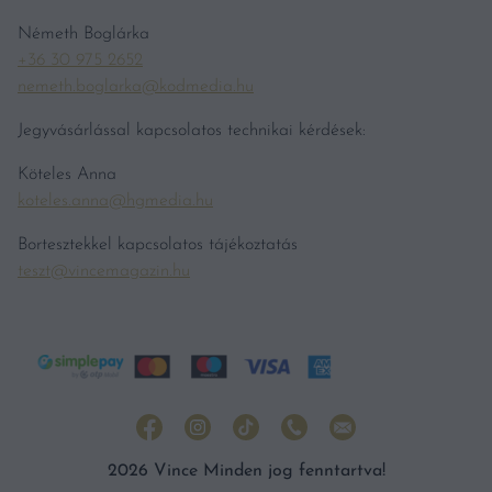
Németh Boglárka
+36 30 975 2652
nemeth.boglarka@kodmedia.hu
Jegyvásárlással kapcsolatos technikai kérdések:
Köteles Anna
koteles.anna@hgmedia.hu
Bortesztekkel kapcsolatos tájékoztatás
teszt@vincemagazin.hu
2026 Vince Minden jog fenntartva!