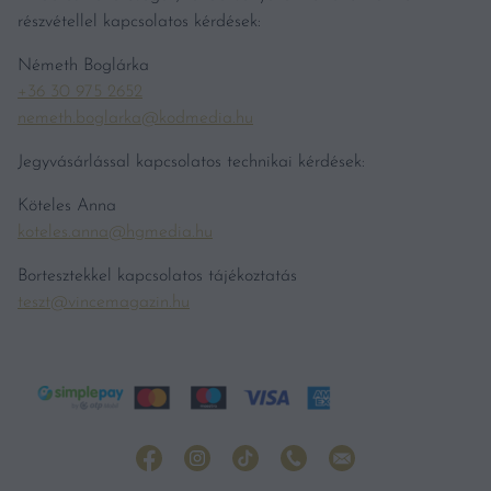
részvétellel kapcsolatos kérdések:
Németh Boglárka
+36 30 975 2652
nemeth.boglarka@kodmedia.hu
Jegyvásárlással kapcsolatos technikai kérdések:
Köteles Anna
koteles.anna@hgmedia.hu
Bortesztekkel kapcsolatos tájékoztatás
teszt@vincemagazin.hu