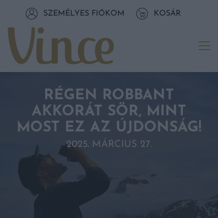
Tovább a navigációhoz
SZEMÉLYES FIÓKOM
KOSÁR
Tovább a tartalomhoz
Me
RÉGEN ROBBANT
AKKORÁT SÖR, MINT
MOST EZ AZ ÚJDONSÁG!
2025. MÁRCIUS 27.