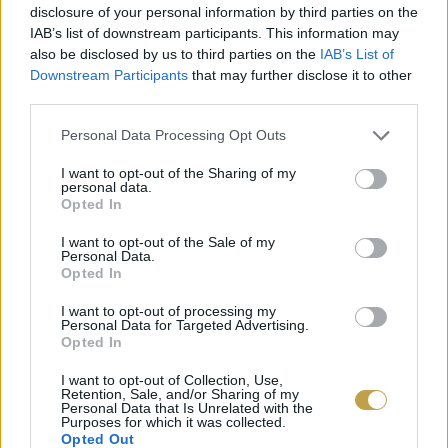
disclosure of your personal information by third parties on the
IAB’s list of downstream participants. This information may
also be disclosed by us to third parties on the
IAB’s List of
Downstream Participants
that may further disclose it to other
third parties.
Please note that this website/app uses one or more Google
Personal Data Processing Opt Outs
services and may gather and store information including but
not limited to your visit or usage behaviour. You may click to
I want to opt-out of the Sharing of my
Címlapfotó: Drew Farwell / Unsplash
personal data.
grant or deny consent to Google and its third-party tags to
Opted In
use your data for below specified purposes in below Google
consent section.
I want to opt-out of the Sale of my
Personal Data.
Opted In
I want to opt-out of processing my
Personal Data for Targeted Advertising.
Opted In
I want to opt-out of Collection, Use,
Retention, Sale, and/or Sharing of my
Personal Data that Is Unrelated with the
Purposes for which it was collected.
Opted Out