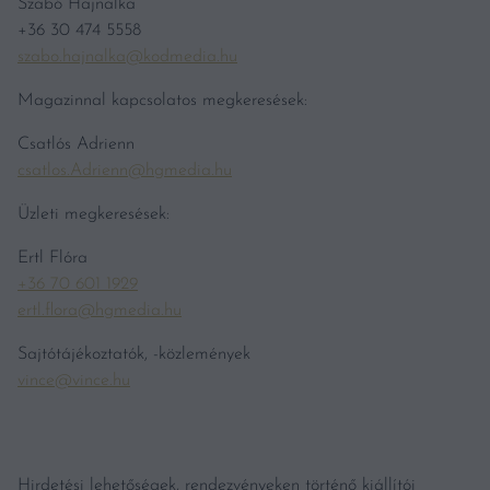
Szabó Hajnalka
+36 30 474 5558
szabo.hajnalka@kodmedia.hu
Magazinnal kapcsolatos megkeresések:
Csatlós Adrienn
csatlos.Adrienn@hgmedia.hu
Üzleti megkeresések:
Ertl Flóra
+36 70 601 1929
ertl.flora@hgmedia.hu
Sajtótájékoztatók, -közlemények
vince@vince.hu
Hirdetési lehetőségek, rendezvényeken történő kiállítói