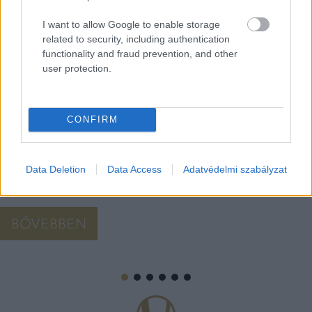
I want to allow Google to enable storage
related to security, including authentication
3+1 KIHAGYHATATLAN HELY HORVÁTORSZÁGBAN
functionality and fraud prevention, and other
– 3. RÉSZ: ŠIBENIK
user protection.
Šibenik városa önmagában is megéri a látogatást, de kerüljük
el a turistacsapdákat! Mutatjuk, hova érdemes betérni borozni,
vagy éppen enni egy jót.
CONFIRM
Data Deletion
Data Access
Adatvédelmi szabályzat
BŐVEBBEN