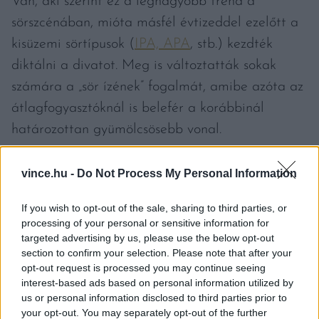
Van, aki szerint ez a legnagyobb trend a
sörszcénában, mióta másfél évtizeddel ezelőtt a
kisüzemi sörtípusok (
IPA, APA
, stb.) kezdték
diktálni a divatot. Meg is változtatták sokak
számára a „sör ízének” fogalmát, amibe azóta az
átlagfogyasztóknál is belefér a korábbinál
határozottan gyümölcsösebb vonal.
vince.hu -
Do Not Process My Personal Information
If you wish to opt-out of the sale, sharing to third parties, or
processing of your personal or sensitive information for
targeted advertising by us, please use the below opt-out
section to confirm your selection. Please note that after your
opt-out request is processed you may continue seeing
interest-based ads based on personal information utilized by
us or personal information disclosed to third parties prior to
your opt-out. You may separately opt-out of the further