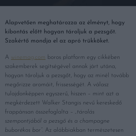
Alapvetően meghatározza az élményt, hogy
kibontás előtt hogyan tároljuk a pezsgőt.
Szakértő mondja el az apró trükköket.
A
winemag.com
boros platform egy cikkében
szakemberek segítségével annak járt utána,
hogyan tároljuk a pezsgőt, hogy az minél tovább
megőrizze aromáit, frissességét. A válasz
tulajdonképpen egyszerű, hiszen – mint azt a
megkérdezett Walker Stangis nevű kereskedő
frappánsan összefoglalta –
„tárolás
szempontjából a pezsgő és a champagne
buborékos bor”
. Az alábbiakban természetesen