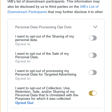
IAB’s list of downstream participants. This information may
aromáik beérnek, elérik csúcsformájukat. Ez
also be disclosed by us to third parties on the
IAB’s List of
Downstream Participants
that may further disclose it to other
különösen igaz az úgynevezett évjáratos, vagyis
third parties.
Vintage pezsgőkre. Az évjáratos pezsgőknél csak
Please note that this website/app uses one or more Google
Personal Data Processing Opt Outs
a feltűntetett évjáratban szüretelt szőlő kerülhet
services and may gather and store information including but
az alapborba és így a palackba. Ellentéte a
not limited to your visit or usage behaviour. You may click to
I want to opt-out of the Sharing of my
personal data.
grant or deny consent to Google and its third-party tags to
Non-vintage, vagyis a nem évjáratos. Ebben az
Opted In
use your data for below specified purposes in below Google
esetben több évjáratot házasítanak össze.
consent section.
I want to opt-out of the Sale of my
Personal Data.
Opted In
Bárhogy is legyen, két kivétellel ugyanazok a
I want to opt-out of processing my
szabályok érvényesek, mint a rövidtávú
Personal Data for Targeted Advertising.
tárolásnál. Sötét, állandó páratartalmú és
Opted In
hőmérsékletű, rázkódásmentes hely az ideális. A
I want to opt-out of Collection, Use,
Retention, Sale, and/or Sharing of my
két különbség: a hőmérséklet, ami itt inkább 13
Personal Data that Is Unrelated with the
Purposes for which it was collected.
fok körül legyen, valamint az, hogy lehetőség
Opted Out
szerint fektessük a palackot.