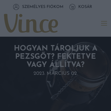
Tovább a navigációhoz
SZEMÉLYES FIÓKOM
KOSÁR
Tovább a tartalomhoz
Me
HOGYAN TÁROLJUK A
PEZSGŐT? FEKTETVE
VAGY ÁLLÍTVA?
2023. MÁRCIUS 02.