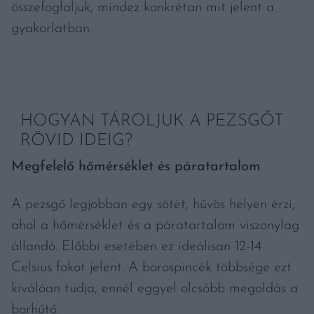
összefoglaljuk, mindez konkrétan mit jelent a
gyakorlatban.
HOGYAN TÁROLJUK A PEZSGŐT
RÖVID IDEIG?
Megfelelő hőmérséklet és páratartalom
A pezsgő legjobban egy sötét, hűvös helyen érzi,
ahol a hőmérséklet és a páratartalom viszonylag
állandó. Előbbi esetében ez ideálisan 12-14
Celsius fokot jelent. A borospincék többsége ezt
kiválóan tudja, ennél eggyel olcsóbb megoldás a
borhűtő.