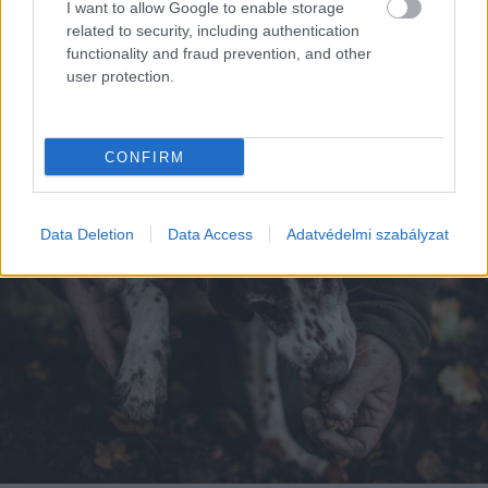
I want to allow Google to enable storage
related to security, including authentication
functionality and fraud prevention, and other
user protection.
EZEK IS ÉRDEKELHETNEK
CONFIRM
Data Deletion
Data Access
Adatvédelmi szabályzat
Szakma