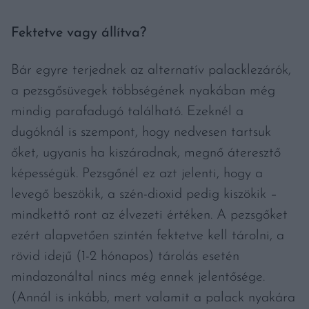
Fektetve vagy állítva?
Bár egyre terjednek az alternatív palacklezárók,
a pezsgősüvegek többségének nyakában még
mindig parafadugó található. Ezeknél a
dugóknál is szempont, hogy nedvesen tartsuk
őket, ugyanis ha kiszáradnak, megnő áteresztő
képességük. Pezsgőnél ez azt jelenti, hogy a
levegő beszökik, a szén-dioxid pedig kiszökik –
mindkettő ront az élvezeti értéken. A pezsgőket
ezért alapvetően szintén fektetve kell tárolni, a
rövid idejű (1-2 hónapos) tárolás esetén
mindazonáltal nincs még ennek jelentősége.
(Annál is inkább, mert valamit a palack nyakára