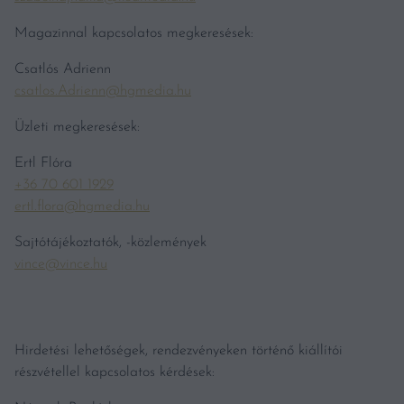
Magazinnal kapcsolatos megkeresések:
Csatlós Adrienn
csatlos.Adrienn@hgmedia.hu
Üzleti megkeresések:
Ertl Flóra
+36 70 601 1929
ertl.flora@hgmedia.hu
Sajtótájékoztatók, -közlemények
vince@vince.hu
Hirdetési lehetőségek, rendezvényeken történő kiállítói
részvétellel kapcsolatos kérdések: