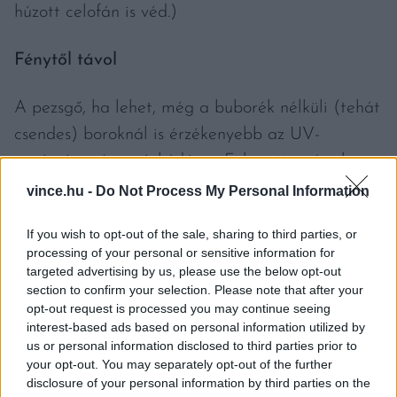
húzott celofán is véd.)
Fénytől távol
A pezsgő, ha lehet, még a buborék nélküli (tehát
csendes) boroknál is érzékenyebb az UV-
sugárzásra és a rázkódásra. Fokozottan óvjuk
ezektől a palackot!
vince.hu -
Do Not Process My Personal Information
If you wish to opt-out of the sale, sharing to third parties, or
processing of your personal or sensitive information for
targeted advertising by us, please use the below opt-out
section to confirm your selection. Please note that after your
HOGYAN KELL ELRAKNI A
opt-out request is processed you may continue seeing
PEZSGŐT HOSSZÚ IDŐRE?
interest-based ads based on personal information utilized by
us or personal information disclosed to third parties prior to
Akárcsak a csendes borokat, bizonyos pezsgőket
your opt-out. You may separately opt-out of the further
disclosure of your personal information by third parties on the
szintén érdemes hosszú ideig eltenni. Ezalatt