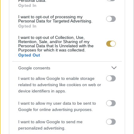
Personal Data.
szőlészeti munka nem lehet alibi-tevékenység.
Opted In
Nem is gépesíthető ezen a szinten. De még az
I want to opt-out of processing my
Personal Data for Targeted Advertising.
egész évben elvégzett herkulesi munkát is
Opted In
könnyen tönkre teheti egy pár napos esős időszak
I want to opt-out of Collection, Use,
a szüreti időszakban. Olyankor nincs kin
Retention, Sale, and/or Sharing of my
Personal Data that Is Unrelated with the
számonkérni az elmaradt bevételt vagy hasznot.
Purposes for which it was collected.
Opted Out
Ebben az üzletágban mindent előre kell
Google consents
finanszírozni anélkül, hogy bármilyen piaci
I want to allow Google to enable storage
garanciát kapnánk. Egy szerencsétlen esemény,
related to advertising like cookies on web or
device identifiers in apps.
mint például a Covid–19, évekre befagyasztotta
a piacot. A szőlőt pedig gondozni, a borokat
I want to allow my user data to be sent to
Google for online advertising purposes.
kezelni kell akkor is, ha az eladások akadoznak.
I want to allow Google to send me
Egyszóval a kitűnő és egyben olcsó vörösbor
personalized advertising.