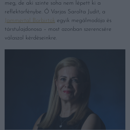
meg, de aki szinte soha nem lépett ki a
reflektorfénybe. Ő Varjas Sarolta Judit, a
Jammertal Borbirtok
egyik megálmodója és
társtulajdonosa – most azonban szerencsére
válaszol kérdéseinkre.