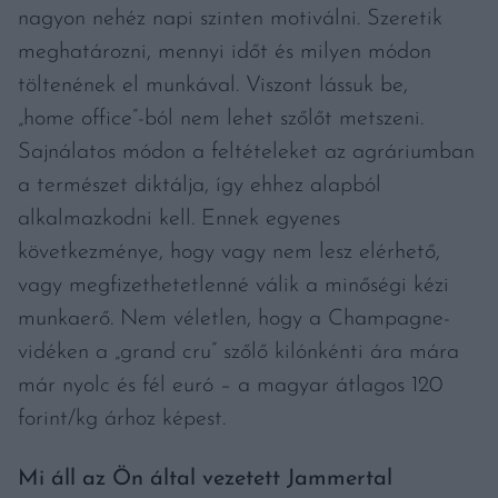
nagyon nehéz napi szinten motiválni. Szeretik
meghatározni, mennyi időt és milyen módon
töltenének el munkával. Viszont lássuk be,
„home office”-ból nem lehet szőlőt metszeni.
Sajnálatos módon a feltételeket az agráriumban
a természet diktálja, így ehhez alapból
alkalmazkodni kell. Ennek egyenes
következménye, hogy vagy nem lesz elérhető,
vagy megfizethetetlenné válik a minőségi kézi
munkaerő. Nem véletlen, hogy a Champagne-
vidéken a „grand cru” szőlő kilónkénti ára mára
már nyolc és fél euró – a magyar átlagos 120
forint/kg árhoz képest.
Mi áll az Ön által vezetett Jammertal