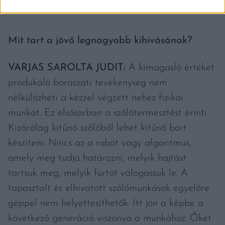
Fotó: Jammertal Borbirtok
Mit tart a jövő legnagyobb kihívásának?
VARJAS SAROLTA JUDIT:
A kimagasló értéket
produkáló borászati tevékenység nem
nélkülözheti a kézzel végzett nehéz fizikai
munkát. Ez elsősorban a szőlőtermesztést érinti.
Kizárólag kitűnő szőlőből lehet kitűnő bort
készíteni. Nincs az a robot vagy algoritmus,
amely meg tudja határozni, melyik hajtást
tartsuk meg, melyik fürtöt válogassuk le. A
tapasztalt és elhivatott szőlőmunkások egyelőre
géppel nem helyettesíthetők. Itt jön a képbe a
következő generáció viszonya a munkához. Őket