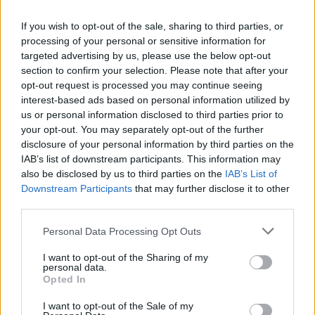
várnának el.
If you wish to opt-out of the sale, sharing to third parties, or
processing of your personal or sensitive information for
VARJAS SAROLTA JUDIT:
Az emberek egy
targeted advertising by us, please use the below opt-out
section to confirm your selection. Please note that after your
része nemigen van tisztában azzal, hogy egy
opt-out request is processed you may continue seeing
meghatározott egységár mögött milyen
interest-based ads based on personal information utilized by
felelősségrendszer húzódik meg, milyen tudás,
us or personal information disclosed to third parties prior to
your opt-out. You may separately opt-out of the further
szakértelem, tapasztalat, pénzügyi rizikó és napi
disclosure of your personal information by third parties on the
küzdelem áll mögötte. Vajon hányan
IAB’s list of downstream participants. This information may
also be disclosed by us to third parties on the
IAB’s List of
gondolkodnak el azon, hogy egy hektár szőlő
Downstream Participants
that may further disclose it to other
megmetszését, kötözését, kilevelezését,
third parties.
leszüretelését naponta 8 -10 ember végzi? Egy-
Please note that this website/app uses one or more Google
Personal Data Processing Opt Outs
egy munkafolyamat a birtokunkon 80–100 ember
services and may gather and store information including but
not limited to your visit or usage behaviour. You may click to
I want to opt-out of the Sharing of my
kéthetes erőfeszítése. A feladatokat hidegben,
personal data.
grant or deny consent to Google and its third-party tags to
Opted In
nyirkos időben, tűző napsütésben is el kell
use your data for below specified purposes in below Google
consent section.
végezni, ráadásul szakszerűen. A kitűnő minőségű
I want to opt-out of the Sale of my