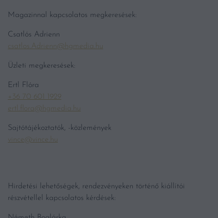
Magazinnal kapcsolatos megkeresések:
Csatlós Adrienn
csatlos.Adrienn@hgmedia.hu
Üzleti megkeresések:
Ertl Flóra
+36 70 601 1929
ertl.flora@hgmedia.hu
Sajtótájékoztatók, -közlemények
vince@vince.hu
Hirdetési lehetőségek, rendezvényeken történő kiállítói
részvétellel kapcsolatos kérdések:
Németh Boglárka