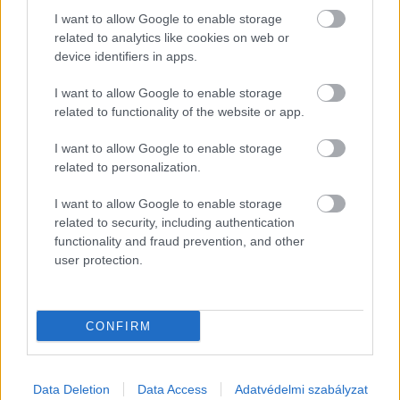
lehet elvárás – de csakis irreális elvárás.
I want to allow Google to enable storage
Valószínűleg időnként mindig lesz egy–egy
related to analytics like cookies on web or
device identifiers in apps.
fellelhető, az általános szabályt erősítő kivétel,
de a tendencia azt mutatja, hogy a valós
I want to allow Google to enable storage
értékért valós árat kell fizetni.
related to functionality of the website or app.
I want to allow Google to enable storage
related to personalization.
I want to allow Google to enable storage
related to security, including authentication
functionality and fraud prevention, and other
user protection.
CONFIRM
Data Deletion
Data Access
Adatvédelmi szabályzat