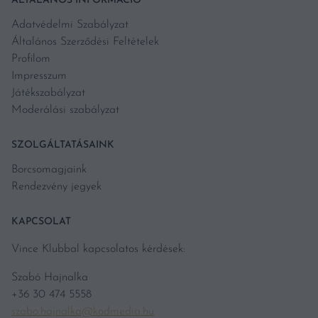
ÁLTALÁNOS INFORMÁCIÓ
Adatvédelmi Szabályzat
Általános Szerződési Feltételek
Profilom
Impresszum
Játékszabályzat
Moderálási szabályzat
SZOLGÁLTATÁSAINK
Borcsomagjaink
Rendezvény jegyek
KAPCSOLAT
Vince Klubbal kapcsolatos kérdések:
Szabó Hajnalka
+36 30 474 5558
szabo.hajnalka@kodmedia.hu