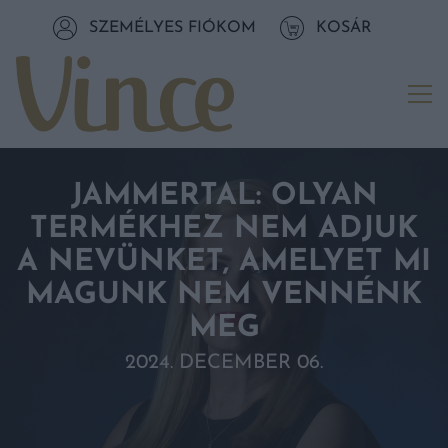
Tovább a navigációhoz
SZEMÉLYES FIÓKOM
KOSÁR
Tovább a tartalomhoz
Me
JAMMERTAL: OLYAN
TERMÉKHEZ NEM ADJUK
A NEVÜNKET, AMELYET MI
MAGUNK NEM VENNÉNK
MEG
2024. DECEMBER 06.