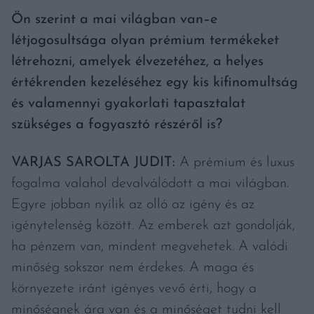
Ön szerint a mai világban van–e
létjogosultsága olyan prémium termékeket
létrehozni, amelyek élvezetéhez, a helyes
értékrenden kezeléséhez egy kis kifinomultság
és valamennyi gyakorlati tapasztalat
szükséges a fogyasztó részéről is?
VARJAS SAROLTA JUDIT:
A prémium és luxus
fogalma valahol devalválódott a mai világban.
Egyre jobban nyílik az olló az igény és az
igénytelenség között. Az emberek azt gondolják,
ha pénzem van, mindent megvehetek. A valódi
minőség sokszor nem érdekes. A maga és
környezete iránt igényes vevő érti, hogy a
minőségnek ára van és a minőséget tudni kell