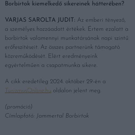
Borbirtok kiemelkedő sikereinek hátterében?
VARJAS SAROLTA JUDIT:
Az emberi tényező,
a személyes hozzáadott értékek. Értem ezalatt a
borbirtok valamennyi munkatársának napi szintű
erőfeszítéseit. Az összes partnerünk támogató
közreműködését. Elért eredményeink
egyértelműen a csapatmunka sikere.
A cikk eredetileg 2024. október 29-én a
TurizmusOnline.hu
oldalon jelent meg.
(promóció)
Címlapfotó: Jammertal Borbirtok