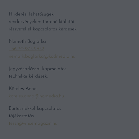
Hirdetési lehetőségek,
rendezvényeken történő kiállítói
részvétellel kapcsolatos kérdések:
Németh Boglárka
+36 30 975 2652
nemeth.boglarka@kodmedia.hu
Jegyvásárlással kapcsolatos
technikai kérdések:
Köteles Anna
koteles.anna@hgmedia.hu
Bortesztekkel kapcsolatos
tájékoztatás
teszt@vincemagazin.hu