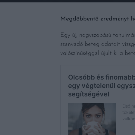
Megdöbbentő eredményt hozo
Egy új, nagyszabású tanulmá
szenvedő beteg adatait vizsgá
valószínűséggel újult ki a bet