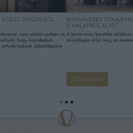
Z EGÉSZ ORSZÁGBÓL
BORÁRVERÉS TOKAJBAN,
A KALAPÁCS ALATT
storante, nem utolsó sorban az
A borárverés bevétele jótékon
keltünk, hogy kipróbáljuk.
összefogás előzi meg az esemé
j attrakciójának debütálására
BŐVEBBEN