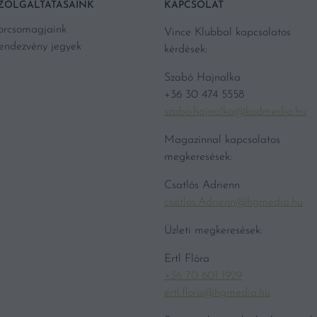
ZOLGÁLTATÁSAINK
KAPCSOLAT
orcsomagjaink
Vince Klubbal kapcsolatos
endezvény jegyek
kérdések:
Szabó Hajnalka
+36 30 474 5558
szabo.hajnalka@kodmedia.hu
Magazinnal kapcsolatos
megkeresések:
Csatlós Adrienn
csatlos.Adrienn@hgmedia.hu
Üzleti megkeresések:
Ertl Flóra
+36 70 601 1929
ertl.flora@hgmedia.hu