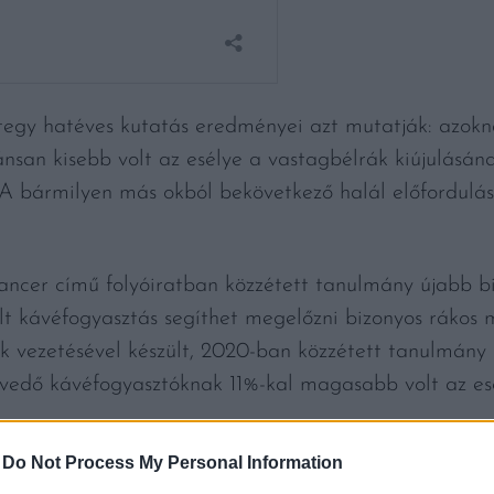
egy hatéves kutatás eredményei azt mutatják: azokná
kánsan kisebb volt az esélye a vastagbélrák kiújulás
A bármilyen más okból bekövetkező halál előfordulása
ancer című folyóiratban közzétett tanulmány újabb bi
lt kávéfogyasztás segíthet megelőzni bizonyos rákos
k vezetésével készült, 2020-ban közzétett tanulmány 
vedő kávéfogyasztóknak 11%-kal magasabb volt az esél
állít mint azt, hogy akik naponta több mint négy csés
-
Do Not Process My Personal Information
ebb a valószínűsége annak, hogy a vastagbélrák a kez