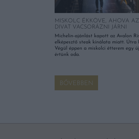
BBEN HASZNÁLJÁK
MISKOLC ÉKKÖVE, AHOVA A
DIVAT VACSORÁZNI JÁRNI
ztaételek tetejére
Michelin-ajánlást kapott az Avalon Ri
cára szórva. Egyre több
elképesztő steak kínálata miatt. Útra 
polc, ahol furcsa nevű,
Végül éppen a miskolci étterem egy ú
attal vezette […]
értünk oda.
BŐVEBBEN