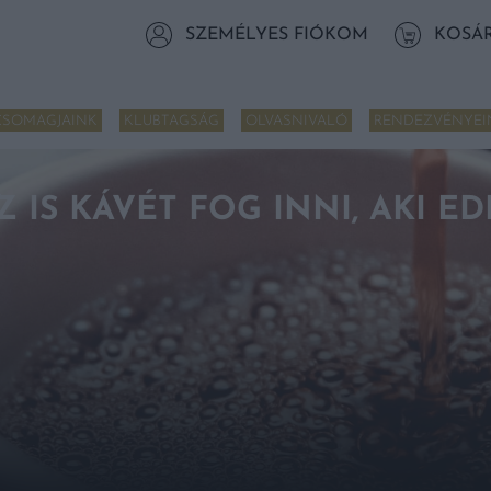
SZEMÉLYES FIÓKOM
KOSÁ
CSOMAGJAINK
KLUBTAGSÁG
OLVASNIVALÓ
RENDEZVÉNYEI
Z IS KÁVÉT FOG INNI, AKI E