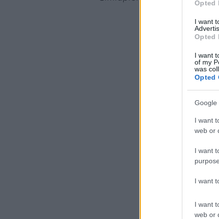
Opted 
I want 
Advertis
Opted 
I want t
of my P
was col
Opted 
Google 
I want t
web or d
I want t
purpose
I want 
I want t
web or d