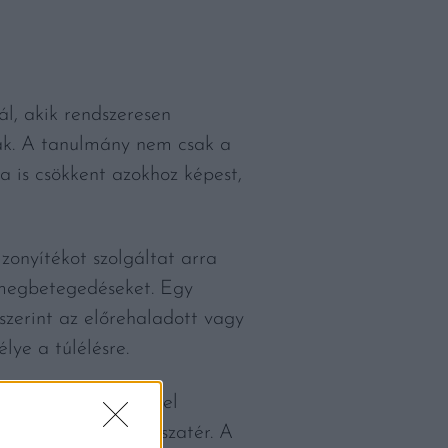
l, akik rendszeresen
ának. A tanulmány nem csak a
 is csökkent azokhoz képest,
zonyítékot szolgáltat arra
 megbetegedéseket. Egy
szerint az előrehaladott vagy
ye a túlélésre.
ze kávét ittak, közel
elést követően visszatér. A