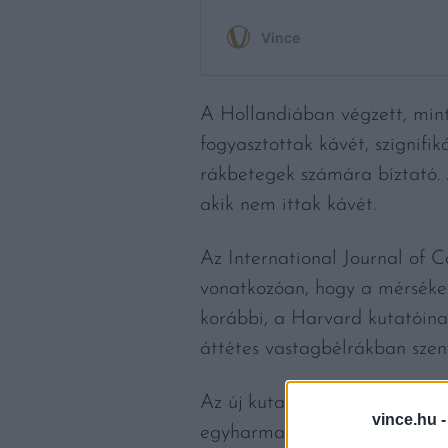
A Hollandiában végzett, mint
fogyasztottak kávét, szignifi
rákbetegek számára bíztató. 
akik nem ittak kávét.
Az International Journal of C
vonatkozóan, hogy a mérséke
korábbi, a Harvard kutatóina
áttétes vastagbélrákban szen
Az új kutatás nem kevesebbet 
vince.hu 
egyharmadával (32%) volt kis