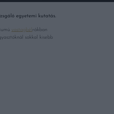
zsgáló egyetemi kutatás.
diumú
vastagbél
rákban
gyasztóknál sokkal kisebb