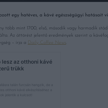
tt egy hatéves, a kávé egészségügyi hatásait vi
ny több mint 1700, első, második vagy harmadik stá
lta. Az áttörést jelentő eredmények szerint a kávéfo
egség – írja a
Daily Coffee News
.