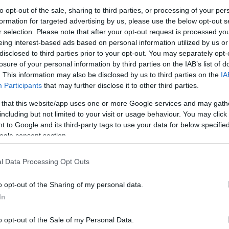
m kutatói által vezetett csapat a bármilyen egyéb 
to opt-out of the sale, sharing to third parties, or processing of your per
formation for targeted advertising by us, please use the below opt-out s
a napi 3-5 csésze a legoptimálisabb tartomány a hossz
r selection. Please note that after your opt-out request is processed y
eing interest-based ads based on personal information utilized by us or
disclosed to third parties prior to your opt-out. You may separately opt-
losure of your personal information by third parties on the IAB’s list of
. This information may also be disclosed by us to third parties on the
IA
Participants
that may further disclose it to other third parties.
 that this website/app uses one or more Google services and may gath
including but not limited to your visit or usage behaviour. You may click 
 to Google and its third-party tags to use your data for below specifi
ogle consent section.
l Data Processing Opt Outs
o opt-out of the Sharing of my personal data.
In
o opt-out of the Sale of my Personal Data.
/ Unsplash