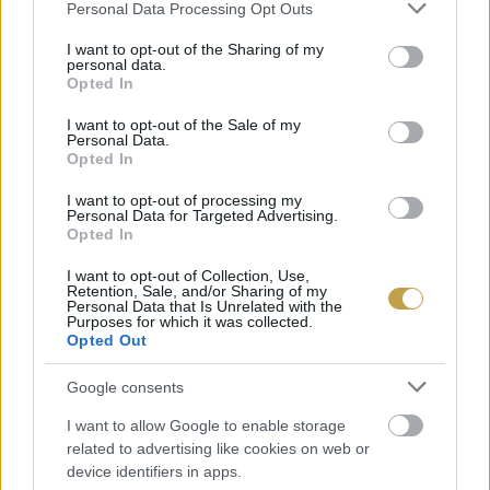
Please note that this website/app uses one or more Google
Personal Data Processing Opt Outs
services and may gather and store information including but
not limited to your visit or usage behaviour. You may click to
I want to opt-out of the Sharing of my
personal data.
grant or deny consent to Google and its third-party tags to
Opted In
use your data for below specified purposes in below Google
consent section.
I want to opt-out of the Sale of my
Personal Data.
Opted In
I want to opt-out of processing my
Personal Data for Targeted Advertising.
Opted In
I want to opt-out of Collection, Use,
Retention, Sale, and/or Sharing of my
Personal Data that Is Unrelated with the
Purposes for which it was collected.
Opted Out
Google consents
I want to allow Google to enable storage
EZEK IS ÉRDEKELHETNEK
related to advertising like cookies on web or
device identifiers in apps.