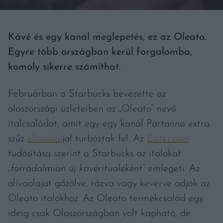
Kávé és egy kanál meglepetés, ez az Oleato.
Egyre több országban kerül forgalomba,
komoly sikerre számíthat.
Februárban a Starbucks bevezette az
olaszországi üzleteiben az „Oleato” nevű
italcsaládot, amit egy-egy kanál Partanna extra
szűz
olívaolaj
jal turbóztak fel. Az
Eater.com
tudósítása szerint a Starbucks az italokat
„forradalmian új kávérituáléként”
emlegeti. Az
olívaolajat gőzölve, rázva vagy keverve adják az
Oleato italokhoz. Az Oleato termékcsalád egy
ideig csak Olaszországban volt kapható, de