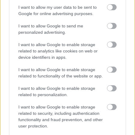
I want to allow my user data to be sent to
Falatok
Google for online advertising purposes.
I want to allow Google to send me
personalized advertising.
I want to allow Google to enable storage
related to analytics like cookies on web or
device identifiers in apps.
I want to allow Google to enable storage
related to functionality of the website or app.
DOBJUK KI! ÁRTALMATLANNAK TŰNIK, DE
ÉTELMÉRGEZÉST OKOZHAT EZ A HASZNÁLT
I want to allow Google to enable storage
KONYHAI ESZKÖZ!
related to personalization.
Vigyázni kell bizonyos konyhai eszközökkel. Hiába
I want to allow Google to enable storage
fertőtlenítjük a pultot, mossuk rendszeresen a mosogatót és
related to security, including authentication
figyelünk az ételek frissességére, néhány mindennapi konyhai
functionality and fraud prevention, and other
eszköz így is növelheti az ételmérgezés vagy más
egészségügyi […]
user protection.