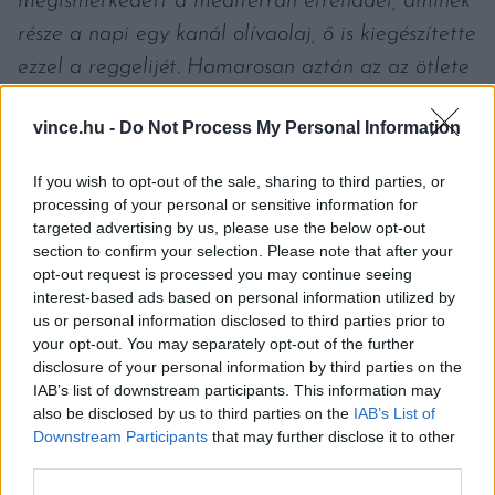
megismerkedett a mediterrán étrenddel, aminek
része a napi egy kanál olívaolaj, ő is kiegészítette
ezzel a reggelijét. Hamarosan aztán az az ötlete
támadt, hogy a kettőt együtt próbálja ki. Így
vince.hu -
Do Not Process My Personal Information
fedezte fel a Partanna extra szűz olívaolajjal
átitatott Starbucks kávéitalok finom és váratlan
If you wish to opt-out of the sale, sharing to third parties, or
alkímiáját”
– szól a hivatalos közlemény.
processing of your personal or sensitive information for
targeted advertising by us, please use the below opt-out
section to confirm your selection. Please note that after your
Arról, hogy az új terméket Magyarországon is
opt-out request is processed you may continue seeing
forgalomba hozzák-e, egyelőre nincs információ.
interest-based ads based on personal information utilized by
us or personal information disclosed to third parties prior to
Mi mindenesetre szurkolunk neki, szívesen
your opt-out. You may separately opt-out of the further
kipróbálnánk ezt a különlegességet.
disclosure of your personal information by third parties on the
IAB’s list of downstream participants. This information may
also be disclosed by us to third parties on the
IAB’s List of
Címlapfotó: John Schnobrich / Unsplash
Downstream Participants
that may further disclose it to other
third parties.