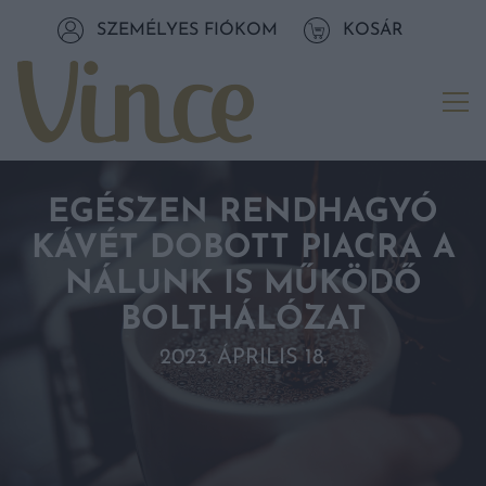
Tovább a navigációhoz
SZEMÉLYES FIÓKOM
KOSÁR
Tovább a tartalomhoz
Me
EGÉSZEN RENDHAGYÓ
KÁVÉT DOBOTT PIACRA A
NÁLUNK IS MŰKÖDŐ
BOLTHÁLÓZAT
2023. ÁPRILIS 18.