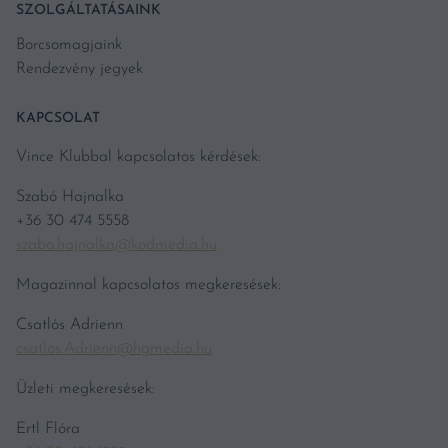
SZOLGÁLTATÁSAINK
Borcsomagjaink
Rendezvény jegyek
KAPCSOLAT
Vince Klubbal kapcsolatos kérdések:
Szabó Hajnalka
+36 30 474 5558
szabo.hajnalka@kodmedia.hu
Magazinnal kapcsolatos megkeresések:
Csatlós Adrienn
csatlos.Adrienn@hgmedia.hu
Üzleti megkeresések:
Ertl Flóra