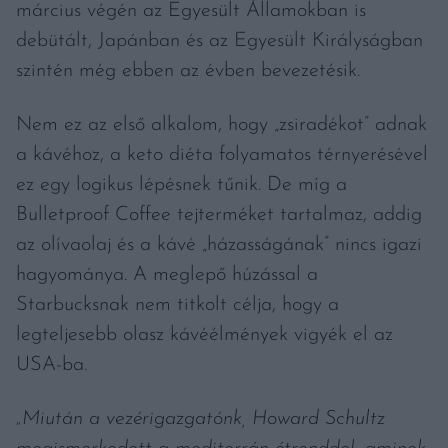
március végén az Egyesült Államokban is
debütált, Japánban és az Egyesült Királyságban
szintén még ebben az évben bevezetésik.
Nem ez az első alkalom, hogy „zsiradékot” adnak
a kávéhoz, a keto diéta folyamatos térnyerésével
ez egy logikus lépésnek tűnik. De míg a
Bulletproof Coffee tejterméket tartalmaz, addig
az olívaolaj és a kávé „házasságának” nincs igazi
hagyománya. A meglepő húzással a
Starbucksnak nem titkolt célja, hogy a
legteljesebb olasz kávéélmények vigyék el az
USA-ba.
„Miután a vezérigazgatónk, Howard Schultz