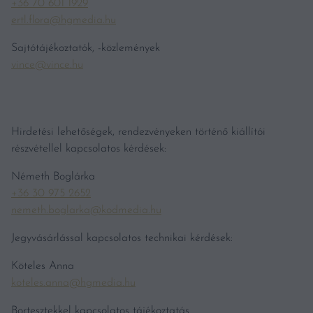
+36 70 601 1929
ertl.flora@hgmedia.hu
Sajtótájékoztatók, -közlemények
vince@vince.hu
Hirdetési lehetőségek, rendezvényeken történő kiállítói
részvétellel kapcsolatos kérdések:
Németh Boglárka
+36 30 975 2652
nemeth.boglarka@kodmedia.hu
Jegyvásárlással kapcsolatos technikai kérdések:
Köteles Anna
koteles.anna@hgmedia.hu
Bortesztekkel kapcsolatos tájékoztatás