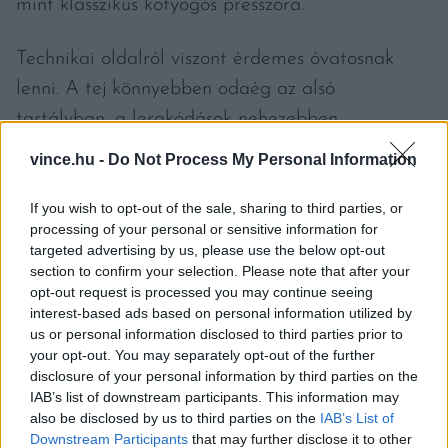
mint klasszikus kotyogós presszóra.
Technikai oldalról viszont érdemes óvatosnak
lenni. A tej könnyebben odaég az alsó
tartályban, a lerakódások nehezebben
tisztíthatók, és bár ritka, de extrém esetben a
vince.hu -
Do Not Process My Personal Information
biztonsági szelep működését is befolyásolhatja a
sűrűbb közeg. A kotyogós nem tej hevítésére
If you wish to opt-out of the sale, sharing to third parties, or
processing of your personal or sensitive information for
készült.
targeted advertising by us, please use the below opt-out
section to confirm your selection. Please note that after your
Szakmai szemmel a javaslat egyértelmű: a
opt-out request is processed you may continue seeing
interest-based ads based on personal information utilized by
kávét vízzel főzzük le, a tejet külön melegítsük
us or personal information disclosed to third parties prior to
vagy habosítsuk. Így sokkal jobban irányítható a
your opt-out. You may separately opt-out of the further
disclosure of your personal information by third parties on the
lefőzés, tisztább az íz, és az eszköz élettartama
IAB’s list of downstream participants. This information may
sem csökken. Egyszeri kísérletként izgalmas lehet
also be disclosed by us to third parties on the
IAB’s List of
Downstream Participants
that may further disclose it to other
kipróbálni a tejes kotyogóst, de rendszeres