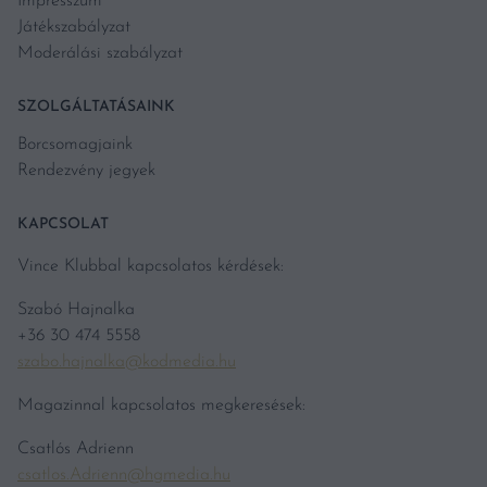
Impresszum
Játékszabályzat
Moderálási szabályzat
SZOLGÁLTATÁSAINK
Borcsomagjaink
Rendezvény jegyek
KAPCSOLAT
Vince Klubbal kapcsolatos kérdések:
Szabó Hajnalka
+36 30 474 5558
szabo.hajnalka@kodmedia.hu
Magazinnal kapcsolatos megkeresések:
Csatlós Adrienn
csatlos.Adrienn@hgmedia.hu