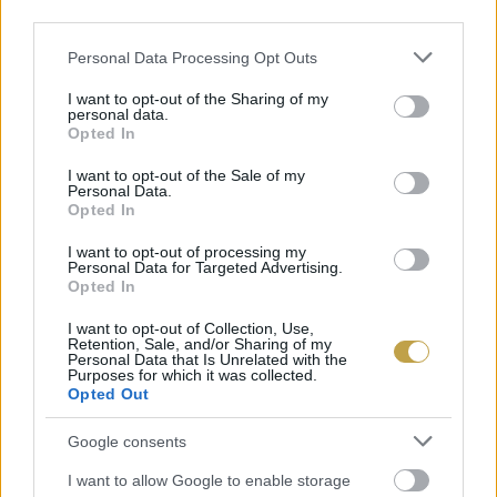
third parties.
módszerként nem ez a legjobb irány.
Please note that this website/app uses one or more Google
Personal Data Processing Opt Outs
services and may gather and store information including but
not limited to your visit or usage behaviour. You may click to
I want to opt-out of the Sharing of my
personal data.
grant or deny consent to Google and its third-party tags to
Opted In
use your data for below specified purposes in below Google
consent section.
I want to opt-out of the Sale of my
Personal Data.
Opted In
I want to opt-out of processing my
Personal Data for Targeted Advertising.
Opted In
I want to opt-out of Collection, Use,
Retention, Sale, and/or Sharing of my
Personal Data that Is Unrelated with the
Purposes for which it was collected.
Opted Out
Google consents
I want to allow Google to enable storage