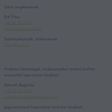
Üzleti megkeresések:
Ertl Flóra
+36 70 601 1929
ertl.flora@hgmedia.hu
Sajtótájékoztatók, -közlemények
vince@vince.hu
Hirdetési lehetőségek, rendezvényeken történő kiállítói
részvétellel kapcsolatos kérdések:
Németh Boglárka
+36 30 975 2652
nemeth.boglarka@kodmedia.hu
Jegyvásárlással kapcsolatos technikai kérdések: