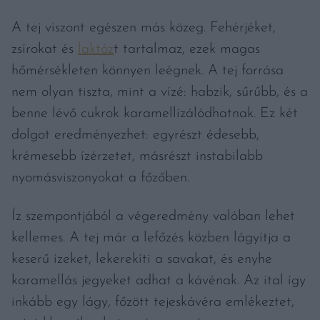
A tej viszont egészen más közeg. Fehérjéket,
zsírokat és
laktóz
t tartalmaz, ezek magas
hőmérsékleten könnyen leégnek. A tej forrása
nem olyan tiszta, mint a vízé: habzik, sűrűbb, és a
benne lévő cukrok karamellizálódhatnak. Ez két
dolgot eredményezhet: egyrészt édesebb,
krémesebb ízérzetet, másrészt instabilabb
nyomásviszonyokat a főzőben.
Íz szempontjából a végeredmény valóban lehet
kellemes. A tej már a lefőzés közben lágyítja a
keserű ízeket, lekerekíti a savakat, és enyhe
karamellás jegyeket adhat a kávénak. Az ital így
inkább egy lágy, főzött tejeskávéra emlékeztet,