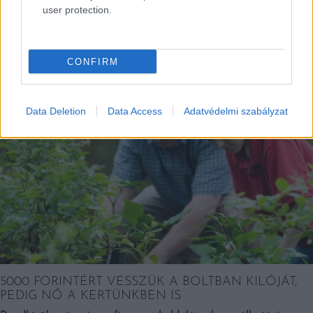
user protection.
EZEK IS ÉRDEKELHETNEK
CONFIRM
Falatok
Data Deletion
Data Access
Adatvédelmi szabályzat
5000 FORINTÉRT VESSZÜK A BOLTBAN KILÓJÁT,
PEDIG NŐ A KERTÜNKBEN IS