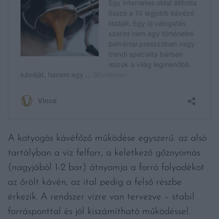
A kotyogós kávéfőző működése egyszerű: az alsó
tartályban a víz felforr, a keletkező gőznyomás
(nagyjából 1-2 bar) átnyomja a forró folyadékot
az őrölt kávén, az ital pedig a felső részbe
érkezik. A rendszer vízre van tervezve – stabil
forrásponttal és jól kiszámítható működéssel.