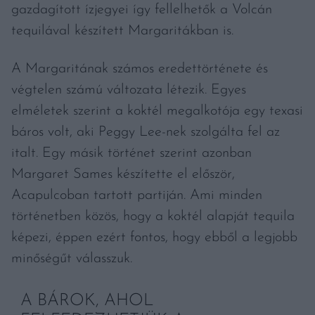
gazdagított ízjegyei így fellelhetők a Volcán
tequilával készített Margaritákban is.
A Margaritának számos eredettörténete és
végtelen számú változata létezik. Egyes
elméletek szerint a koktél megalkotója egy texasi
báros volt, aki Peggy Lee-nek szolgálta fel az
italt. Egy másik történet szerint azonban
Margaret Sames készítette el először,
Acapulcoban tartott partiján. Ami minden
történetben közös, hogy a koktél alapját tequila
képezi, éppen ezért fontos, hogy ebből a legjobb
minőségűt válasszuk.
A BÁROK, AHOL