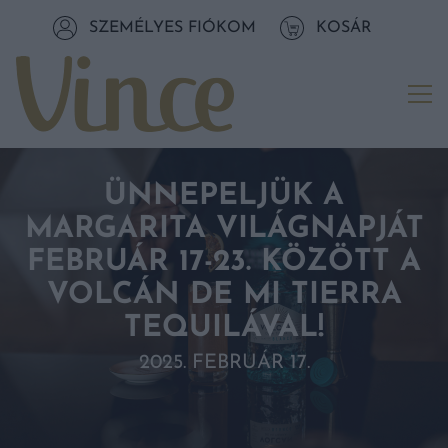
Tovább a navigációhoz
SZEMÉLYES FIÓKOM
KOSÁR
Tovább a tartalomhoz
Me
ÜNNEPELJÜK A
MARGARITA VILÁGNAPJÁT
FEBRUÁR 17-23. KÖZÖTT A
VOLCÁN DE MI TIERRA
TEQUILÁVAL!
2025. FEBRUÁR 17.