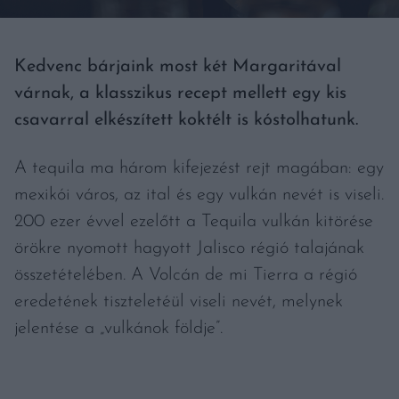
Kedvenc bárjaink most két Margaritával
várnak, a klasszikus recept mellett egy kis
csavarral elkészített koktélt is kóstolhatunk.
A tequila ma három kifejezést rejt magában: egy
mexikói város, az ital és egy vulkán nevét is viseli.
200 ezer évvel ezelőtt a Tequila vulkán kitörése
örökre nyomott hagyott Jalisco régió talajának
összetételében. A Volcán de mi Tierra a régió
eredetének tiszteletéül viseli nevét, melynek
jelentése a „vulkánok földje”.