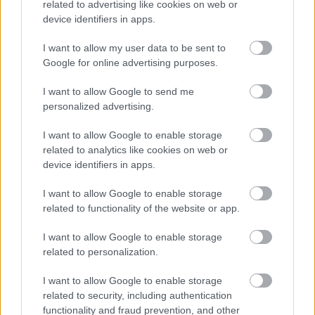
related to advertising like cookies on web or
Bombay Budapest
device identifiers in apps.
DODO’s Kitchen (Budapest)
I want to allow my user data to be sent to
Google for online advertising purposes.
Flava Kitchen & More (Budapest)
I want to allow Google to send me
personalized advertising.
Levante Budapest
I want to allow Google to enable storage
related to analytics like cookies on web or
Mazel Tov (Budapest)
device identifiers in apps.
I want to allow Google to enable storage
Mitico Budapest
related to functionality of the website or app.
Yama Budapest
I want to allow Google to enable storage
related to personalization.
Avalon Resort & Spa (Miskolc)
I want to allow Google to enable storage
related to security, including authentication
Bori Mami (Gyöngyös)
functionality and fraud prevention, and other