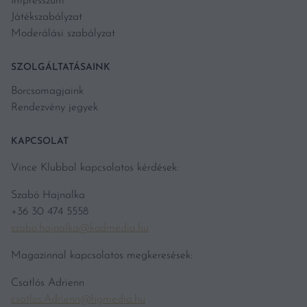
Impresszum
Játékszabályzat
Moderálási szabályzat
SZOLGÁLTATÁSAINK
Borcsomagjaink
Rendezvény jegyek
KAPCSOLAT
Vince Klubbal kapcsolatos kérdések:
Szabó Hajnalka
+36 30 474 5558
szabo.hajnalka@kodmedia.hu
Magazinnal kapcsolatos megkeresések:
Csatlós Adrienn
csatlos.Adrienn@hgmedia.hu