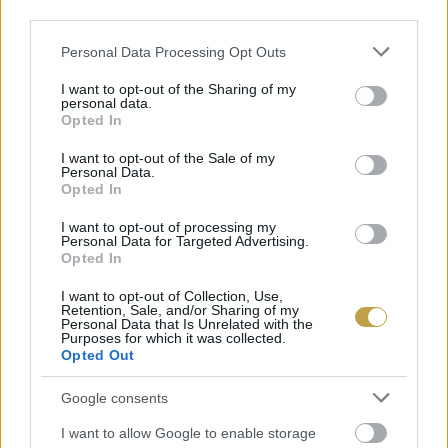
third parties.
Please note that this website/app uses one or more Google
Personal Data Processing Opt Outs
services and may gather and store information including but
not limited to your visit or usage behaviour. You may click to
I want to opt-out of the Sharing of my
personal data.
grant or deny consent to Google and its third-party tags to
Opted In
use your data for below specified purposes in below Google
consent section.
I want to opt-out of the Sale of my
Personal Data.
Opted In
I want to opt-out of processing my
Personal Data for Targeted Advertising.
Opted In
Fotó: Fine Brands Company
I want to opt-out of Collection, Use,
Retention, Sale, and/or Sharing of my
Personal Data that Is Unrelated with the
Purposes for which it was collected.
Balagan (Budapest)
Opted Out
Google consents
BiBo Budapest
I want to allow Google to enable storage