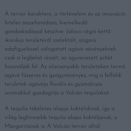
A terroir karaktere, a történelem és az innováció
hiteles összefonódása, kiemelkedő
gondoskodással készítve. Jalisco régió kettő
ikonikus területéről szelektált, szigorú
odafigyeléssel válogatott agávé növényeknek
csak a legbelső részét, az úgynevezett piñát
használják fel. Az alacsonyabb területeken termő
agávé fűszeres és gyógynövényes, míg a felföldi
területek agávéja florális és gyümölcsös
aromákkal gazdagítja a Volcán tequilákat
A tequila tökéletes alapja koktéloknak, így a
világ leghíresebb tequila alapú koktéljának, a
Margaritának is. A Volcán terroir által