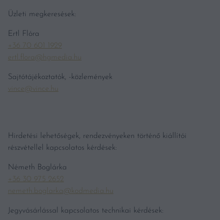
Üzleti megkeresések:
Ertl Flóra
+36 70 601 1929
ertl.flora@hgmedia.hu
Sajtótájékoztatók, -közlemények
vince@vince.hu
Hirdetési lehetőségek, rendezvényeken történő kiállítói
részvétellel kapcsolatos kérdések:
Németh Boglárka
+36 30 975 2652
nemeth.boglarka@kodmedia.hu
Jegyvásárlással kapcsolatos technikai kérdések: