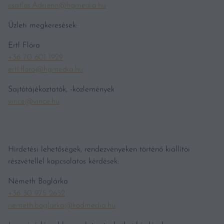
csatlos.Adrienn@hgmedia.hu
Üzleti megkeresések:
Ertl Flóra
+36 70 601 1929
ertl.flora@hgmedia.hu
Sajtótájékoztatók, -közlemények
vince@vince.hu
Hirdetési lehetőségek, rendezvényeken történő kiállítói
részvétellel kapcsolatos kérdések:
Németh Boglárka
+36 30 975 2652
nemeth.boglarka@kodmedia.hu