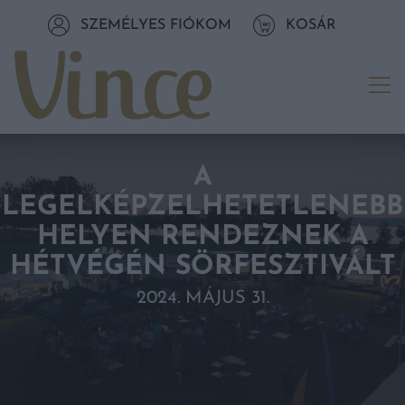
Tovább a navigációhoz
SZEMÉLYES FIÓKOM
KOSÁR
Tovább a tartalomhoz
Me
A
LEGELKÉPZELHETETLENEBB
HELYEN RENDEZNEK A
HÉTVÉGÉN SÖRFESZTIVÁLT
2024. MÁJUS 31.