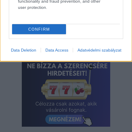
functionality and fraud prevention, and other
Waffel Land
user protection.
Címlapfotó: Balaton Beer Weekend
CONFIRM
Data Deletion
Data Access
Adatvédelmi szabályzat