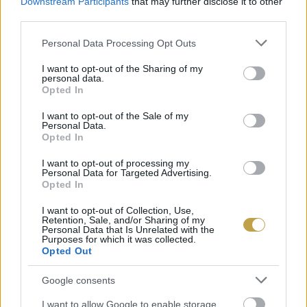
Downstream Participants
that may further disclose it to other
third parties.
után repetaként a július 12-14. között szervezett
Zamárdi sörfesztiválra is érdemes lesz
Please note that this website/app uses one or more Google
Personal Data Processing Opt Outs
services and may gather and store information including but
ellátogatni”
– tette hozzá a házigazda.
not limited to your visit or usage behaviour. You may click to
I want to opt-out of the Sharing of my
personal data.
grant or deny consent to Google and its third-party tags to
Opted In
A belépés ingyenes, a sörfesztivál szervezői
use your data for below specified purposes in below Google
consent section.
I want to opt-out of the Sale of my
szeretettel várnak mindenkit, akit érdekel a
Personal Data.
Opted In
balatoni gasztronómia, és emelné poharát a
dunántúli sörökre!
I want to opt-out of processing my
Personal Data for Targeted Advertising.
Opted In
I want to opt-out of Collection, Use,
Retention, Sale, and/or Sharing of my
Personal Data that Is Unrelated with the
Purposes for which it was collected.
Opted Out
Google consents
I want to allow Google to enable storage