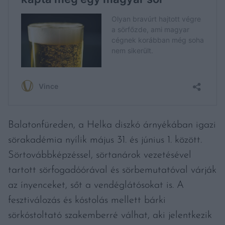
Balatonfüreden, a Helka diszkó árnyékában igazi
sörakadémia nyílik május 31. és június 1. között.
Sörtovábbképzéssel, sörtanárok vezetésével
tartott sörfogadóórával és sörbemutatóval várják
az ínyenceket, sőt a vendéglátósokat is. A
fesztiválozás és kóstolás mellett bárki
sörkóstoltató szakemberré válhat, aki jelentkezik