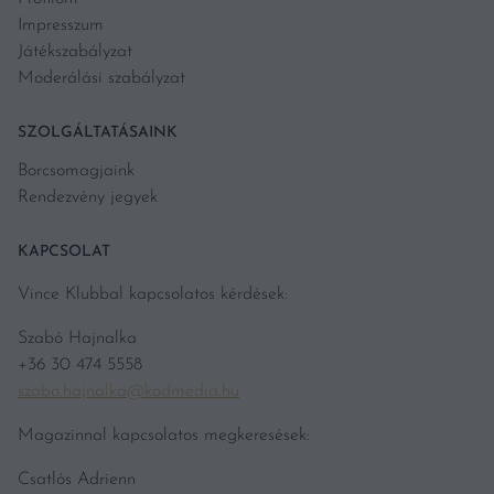
Impresszum
Játékszabályzat
Moderálási szabályzat
SZOLGÁLTATÁSAINK
Borcsomagjaink
Rendezvény jegyek
KAPCSOLAT
Vince Klubbal kapcsolatos kérdések:
Szabó Hajnalka
+36 30 474 5558
szabo.hajnalka@kodmedia.hu
Magazinnal kapcsolatos megkeresések:
Csatlós Adrienn