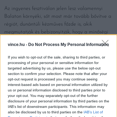
Az ingyenes fesztiválon jelen lesz valamennyi
Balaton környéki, sőt most már tovább bővítve a
régiót, dunántúli kézműves főzde is, akik
megmutatják és bebizonyítják, hogy a minőségi
sör a balatoni gasztronómia szerves része.
vince.hu -
Do Not Process My Personal Information
„Köztudott, hogy a munka után a borkészítők is
If you wish to opt-out of the sale, sharing to third parties, or
sört isznak”
– árulta el a rendezvény házigazdája,
processing of your personal or sensitive information for
targeted advertising by us, please use the below opt-out
Bart Dániel, aki ennek okát is elmagyarázta,
section to confirm your selection. Please note that after your
miszerint a bor savas kémhatását a lúgos sör
opt-out request is processed you may continue seeing
interest-based ads based on personal information utilized by
semlegesíti.
„Egy-két hétvégét érdemes arra
us or personal information disclosed to third parties prior to
szánni, még a borkedvelőknek is, hogy
your opt-out. You may separately opt-out of the further
semlegesítsék a gyomrukat, finom, minőségi
disclosure of your personal information by third parties on the
IAB’s list of downstream participants. This information may
söröket kóstoljanak és megismerjék a helyi
also be disclosed by us to third parties on the
IAB’s List of
sörkészítők munkáit. A balatonfüredi hétvége