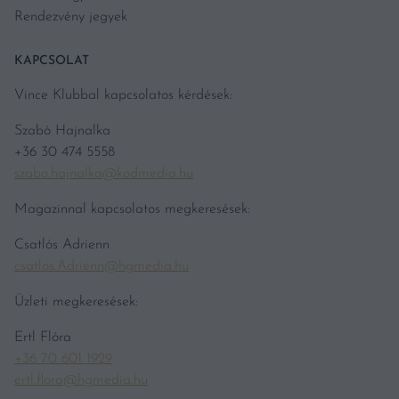
Rendezvény jegyek
KAPCSOLAT
Vince Klubbal kapcsolatos kérdések:
Szabó Hajnalka
+36 30 474 5558
szabo.hajnalka@kodmedia.hu
Magazinnal kapcsolatos megkeresések:
Csatlós Adrienn
csatlos.Adrienn@hgmedia.hu
Üzleti megkeresések:
Ertl Flóra
+36 70 601 1929
ertl.flora@hgmedia.hu