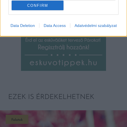
CONFIRM
Data Deletion
Data Access
Adatvédelmi szabályzat
EZEK IS ÉRDEKELHETNEK
Falatok