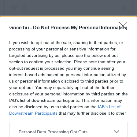
vince.hu -
Do Not Process My Personal Information
Daniele Zennaro Chef (@danielezennaro.chef) által megosztott bejegyzés
If you wish to opt-out of the sale, sharing to third parties, or
processing of your personal or sensitive information for
targeted advertising by us, please use the below opt-out
Nem véletlen, hogy a moeche igazi
section to confirm your selection. Please note that after your
luxustermékké vált: egy kilogrammjáért ma akár
opt-out request is processed you may continue seeing
150 eurót, azaz közel 60 ezer forintot is
interest-based ads based on personal information utilized by
us or personal information disclosed to third parties prior to
elkérhetnek.
your opt-out. You may separately opt-out of the further
disclosure of your personal information by third parties on the
Tovább növeli a luxusjellegét, hogy a fentiek
IAB’s list of downstream participants. This information may
also be disclosed by us to third parties on the
IAB’s List of
miatt a belőle készült fogást évente csupán két
Downstream Participants
that may further disclose it to other
rövid időszakban, jellemzően október és
third parties.
november, valamint március és április között
Please note that this website/app uses one or more Google
Personal Data Processing Opt Outs
lehet megkóstolni.
services and may gather and store information including but