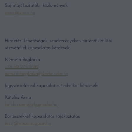
Sajtótájékoztatók, -közlemények
vince@vince.hu
Hirdetési lehetőségek, rendezvényeken történő kiállítói
részvétellel kapcsolatos kérdések:
Németh Boglárka
+36 30 975 2652
nemeth.boglarka@kodmedia.hu
Jegyvásárlással kapcsolatos technikai kérdések:
Köteles Anna
koteles.anna@hgmedia.hu
Bortesztekkel kapcsolatos tájékoztatás
teszt@vincemagazin.hu