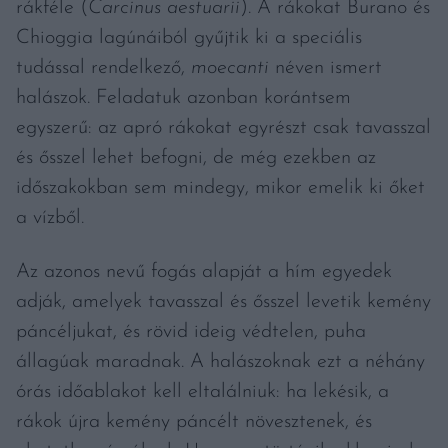
rákféle (
Carcinus aestuarii
). A rákokat Burano és
Chioggia lagúnáiból gyűjtik ki a speciális
tudással rendelkező,
moecanti
néven ismert
halászok. Feladatuk azonban korántsem
egyszerű: az apró rákokat egyrészt csak tavasszal
és ősszel lehet befogni, de még ezekben az
időszakokban sem mindegy, mikor emelik ki őket
a vízből.
Az azonos nevű fogás alapját a hím egyedek
adják, amelyek tavasszal és ősszel levetik kemény
páncéljukat, és rövid ideig védtelen, puha
állagúak maradnak. A halászoknak ezt a néhány
órás időablakot kell eltalálniuk: ha lekésik, a
rákok újra kemény páncélt növesztenek, és