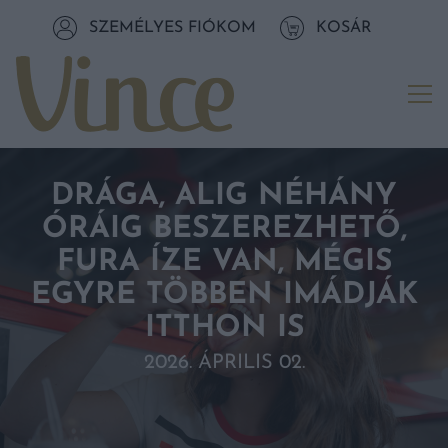
Tovább a navigációhoz
SZEMÉLYES FIÓKOM
KOSÁR
Tovább a tartalomhoz
Me
DRÁGA, ALIG NÉHÁNY
ÓRÁIG BESZEREZHETŐ,
FURA ÍZE VAN, MÉGIS
EGYRE TÖBBEN IMÁDJÁK
ITTHON IS
2026. ÁPRILIS 02.