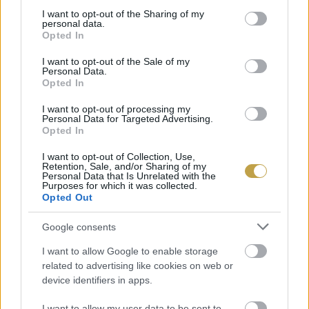
not limited to your visit or usage behaviour. You may click to
I want to opt-out of the Sharing of my
personal data.
grant or deny consent to Google and its third-party tags to
Opted In
A hagyományos elkészítési mód elsőre
use your data for below specified purposes in below Google
meglehetősen kegyetlennek tűnhet. A már
consent section.
I want to opt-out of the Sale of my
Personal Data.
említett
drive.hu
leírása szerint a rákokat először
Opted In
egy tűvel átszúrják, hogy a bennük maradt víz
I want to opt-out of processing my
eltávozzon, majd kétféleképpen készítik el őket.
Personal Data for Targeted Advertising.
Opted In
Az egyik változat szerint egyszerűen lisztbe
I want to opt-out of Collection, Use,
forgatják, és forró olajban kisütik. A másik
Retention, Sale, and/or Sharing of my
Personal Data that Is Unrelated with the
módszernél a még élő rákokat előbb felvert
Purposes for which it was collected.
Opted Out
tojásos keverékbe helyezik, és néhány órán át
benne hagyják. Ezt követi a lisztezés és az
Google consents
olajban sütés.
I want to allow Google to enable storage
related to advertising like cookies on web or
device identifiers in apps.
I want to allow my user data to be sent to