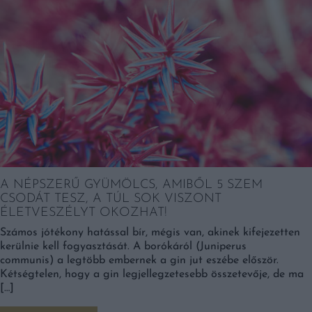
A NÉPSZERŰ GYÜMÖLCS, AMIBŐL 5 SZEM
CSODÁT TESZ, A TÚL SOK VISZONT
ÉLETVESZÉLYT OKOZHAT!
Számos jótékony hatással bír, mégis van, akinek kifejezetten
kerülnie kell fogyasztását. A borókáról (Juniperus
communis) a legtöbb embernek a gin jut eszébe először.
Kétségtelen, hogy a gin legjellegzetesebb összetevője, de ma
[…]