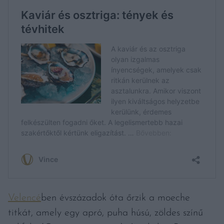
Velencé
ben évszázadok óta őrzik a moeche
titkát, amely egy apró, puha húsú, zöldes színű