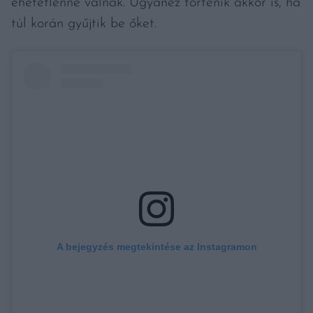
ehetetlenné válnak. Ugyanez történik akkor is, ha
túl korán gyűjtik be őket.
A bejegyzés megtekintése az Instagramon