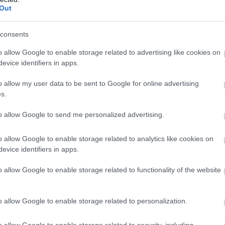
Out
consents
o allow Google to enable storage related to advertising like cookies on
evice identifiers in apps.
nye: Csilla évek óta tart workshop-szerű kóstolókat a
rokkal ismerkednek, hogy feltérképezzék a nemzetközi
o allow my user data to be sent to Google for online advertising
s.
kát a saját pincészetüknél. Ennek egy újabb gyümölc
to allow Google to send me personalized advertising.
o allow Google to enable storage related to analytics like cookies on
evice identifiers in apps.
j szintet képvisel a pincészet
o allow Google to enable storage related to functionality of the website
értelműen a nemzetközi színtér
o allow Google to enable storage related to personalization.
valamint a fiatal dizájnereket
o allow Google to enable storage related to security, including