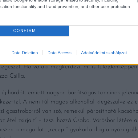
óval megalkotott címke.
cation functionality and fraud prevention, and other user protection.
CONFIRM
árólag a legjobb hordók lettek összeválogatva ehhez a
ekciók, ez tehát egyfajta hagyomány is, amit tovább 
Data Deletion
Data Access
Adatvédelmi szabályzat
kfrankos az alap, mellette bekerültek a bordeaux-i faj
z egészet. Ha valaki megkérdezi, mi is tulajdonképpen
za Csilla.
 új hordót, emiatt nagyon barátságos tanninok jelen
kezettel. A nem túl magas alkohollal kiegészülve ez e
zi gasztroborról van szó, remekül párosítható kacsáh
 az étel zsírjait” – teszi hozzá Csaba. Vörösbor létér
 hiszen a megadott „recept” gyakorlatilag a nyári gril