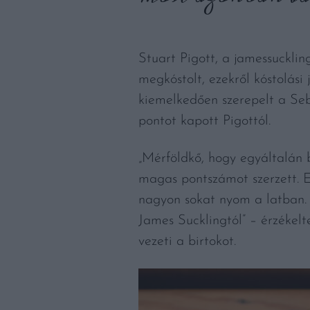
Stuart Pigott, a jamessuckli
megkóstolt, ezekről kóstolási 
kiemelkedően szerepelt a Seb
pontot kapott Pigottól.
„Mérföldkő, hogy egyáltalán 
magas pontszámot szerzett. E
nagyon sokat nyom a latban. V
James Sucklingtól” – érzékelt
vezeti a birtokot.