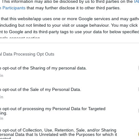
. This information may also be disclosed by us to third parties on the
IA
Participants
that may further disclose it to other third parties.
 that this website/app uses one or more Google services and may gath
including but not limited to your visit or usage behaviour. You may click 
 to Google and its third-party tags to use your data for below specifi
ogle consent section.
l Data Processing Opt Outs
o opt-out of the Sharing of my personal data.
In
o opt-out of the Sale of my Personal Data.
In
to opt-out of processing my Personal Data for Targeted
ing.
In
o opt-out of Collection, Use, Retention, Sale, and/or Sharing
ersonal Data that Is Unrelated with the Purposes for which it
lected.