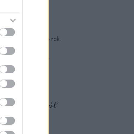
 szekszárdi kollégáknak,
 trendeket és ennek
se a 2019-es Mozaik.
 életében, jól
re (is)
 összefogó