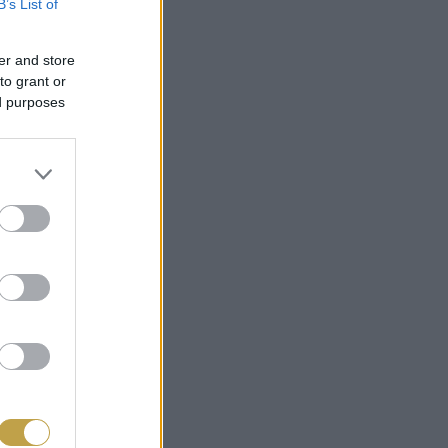
B’s List of
er and store
to grant or
ed purposes