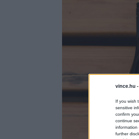
vince.hu 
If you wish 
sensitive in
confirm you
continue se
information 
further disc