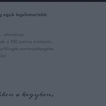
g egyik legelismertebb
a, véleménye
ek a 100 pontos értékelési
ucklingék szerkesztőségébe,
kel.
bben a kegyben,