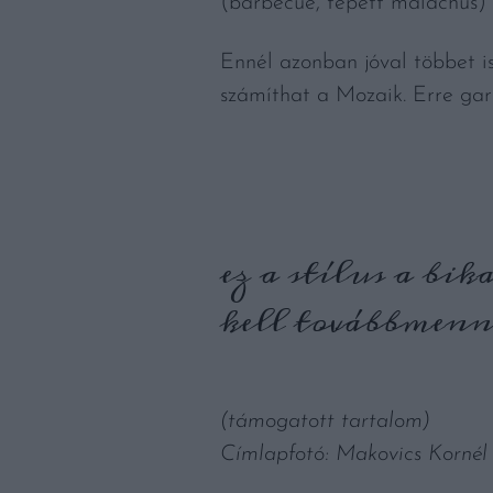
(barbecue, tépett malachús) í
Ennél azonban jóval többet i
számíthat a Mozaik. Erre gara
ez a stílus a bik
kell továbbmenn
(támogatott tartalom)
Címlapfotó: Makovics Kornél