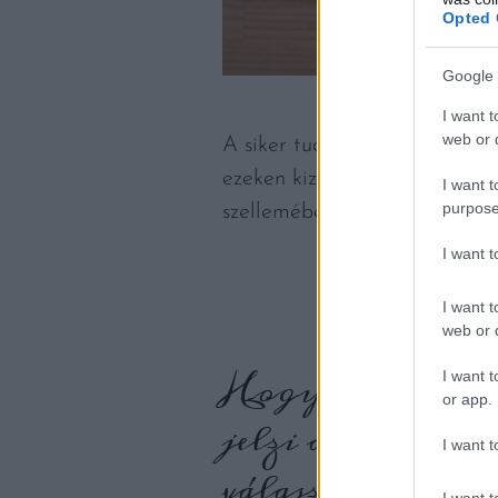
Opted 
Google 
I want t
web or d
A siker tudatos munka eredmé
ezeken kizárólag külföldi bo
I want t
purpose
szellemében folytassák a mun
I want 
I want t
web or d
Hogy ez valóban ú
I want t
or app.
jelzi az új, egy
I want t
választott név, 
I want t