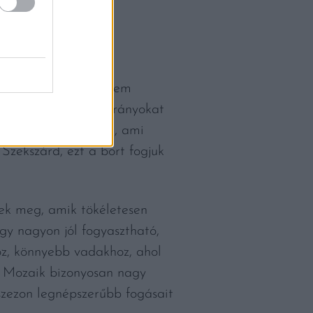
 bikavérhez. Régen nem
erősít a borvidéki arányokat
ták, végül a kadarka, ami
 Szekszárd, ezt a bort fogjuk
nek meg, amik tökéletesen
gy nagyon jól fogyasztható,
oz, könnyebb vadakhoz, ahol
e a Mozaik bizonyosan nagy
lszezon legnépszerűbb fogásait