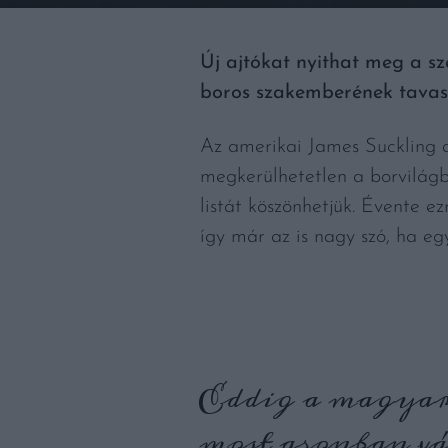
Új ajtókat nyithat meg a sz
boros szakemberének tavaszi 
Az amerikai James Suckling a
megkerülhetetlen a borvilágb
listát köszönhetjük. Évente 
így már az is nagy szó, ha eg
Eddig a magyar 
most azonban vál