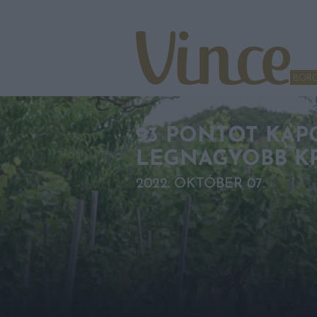
Tovább a navigációhoz
Tovább a tartalomhoz
BOR
93 PONTOT KAPO
LEGNAGYOBB KR
2022. OKTÓBER 07.