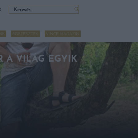
Keresés:
R
NK
BORTESZTEK
VINCE MAGAZIN
 A VILÁG EGYIK