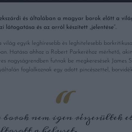
ekszárdi és általában a magyar borok előtt a vilá
látogatása és az arról készített „jelentése”.
 világ egyik leghíresebb és leghitelesebb borkritikus
an. Hatása ahhoz a Robert Parkeréhoz mérhető, akin
ezres nagyságrendben futnak be megkeresések James S
yáltalán foglalkoznak egy adott pincészettel, borvidék
borok nem igen részesültek e
tozott a helyzet.