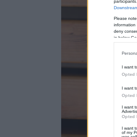
participants
Downstream 
Please note
information 
deny consent
in below Go
Persona
I want t
Opted 
I want t
Opted 
I want 
Advertis
Opted 
I want t
of my P
was col