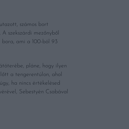
utazott, számos bort
uk. A szekszárdi mezőnyből
 bora, ami a 100-ból 93
tóterébe, pláne, hogy ilyen
lőtt a tengerentúlon, ahol
úgy, ha nincs értékelésed
stvérével, Sebestyén Csabával