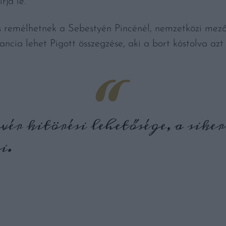
rja le.
s remélhetnek a Sebestyén Pincénél, nemzetközi mező
ncia lehet Pigott összegzése, aki a bort kóstolva azt
avér kitörési lehetősége, a sike
i.