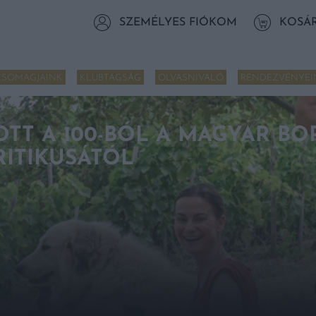
SZEMÉLYES FIÓKOM
KOSÁ
CSOMAGJAINK
KLUBTAGSÁG
OLVASNIVALÓ
RENDEZVÉNYEI
TT A 100-BÓL A MAGYAR BOR
ITIKUSÁTÓL