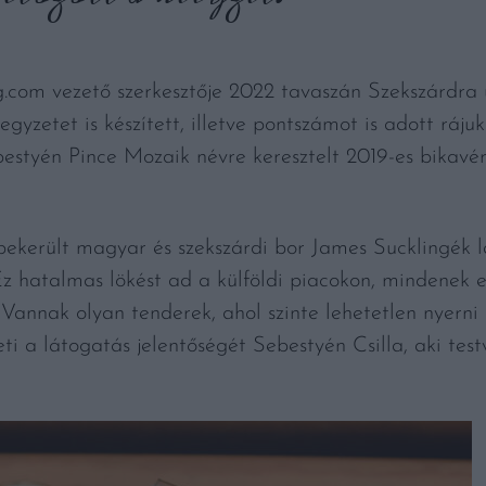
ng.com vezető szerkesztője 2022 tavaszán Szekszárdra 
jegyzetet is készített, illetve pontszámot is adott ráj
estyén Pince Mozaik névre keresztelt 2019-es bikavér
bekerült magyar és szekszárdi bor James Sucklingék lá
z hatalmas lökést ad a külföldi piacokon, mindenek e
annak olyan tenderek, ahol szinte lehetetlen nyerni 
eti a látogatás jelentőségét Sebestyén Csilla, aki te