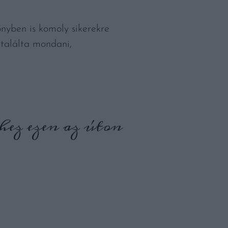
nyben is komoly sikerekre
 találta mondani,
rhez ezen az úton