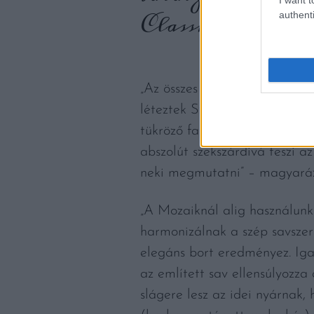
Classmate Studi
authenti
„Az összes területünkről kiz
léteztek Szekszárdon dűlőszel
tükröző fajtaösszetétel. A ké
abszolút szekszárdivá teszi a
neki megmutatni” – magyaráz
„A Mozaiknál alig használunk
harmonizálnak a szép savszer
elegáns bort eredményez. Iga
az említett sav ellensúlyozza
slágere lesz az idei nyárnak,