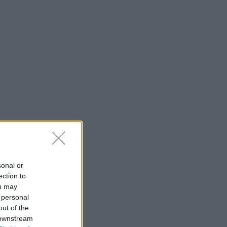
sonal or
ection to
ou may
 personal
out of the
 downstream