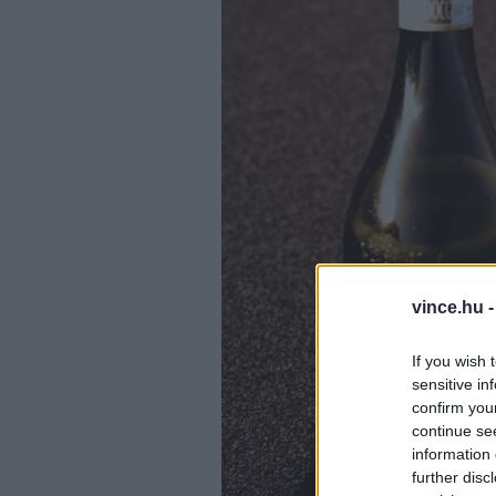
vince.hu 
If you wish 
sensitive in
confirm you
continue se
information 
further disc