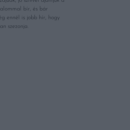
júak, jó szívvel ajánljuk a
talommal bír, és bár
g ennél is jobb hír, hogy
an szezonja.