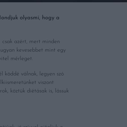
Mondjuk olyasmi, hogy a
m csak azért, mert minden
és ugyan kevesebbet mint egy
itel mérleget.
él köddé válnak, legyen szó
lkiismeretünket viszont
ok, köztük diétásak is, lássuk