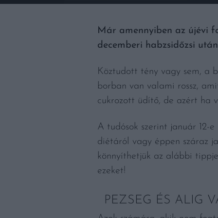
Már amennyiben az újévi fo
decemberi habzsidőzsi után
Köztudott tény vagy sem, a b
borban van valami rossz, amit
cukrozott üdítő, de azért ha 
A tudósok szerint január 12-
diétáról vagy éppen száraz ja
könnyíthetjük az alábbi tippj
ezeket!
PEZSEG ÉS ALIG 