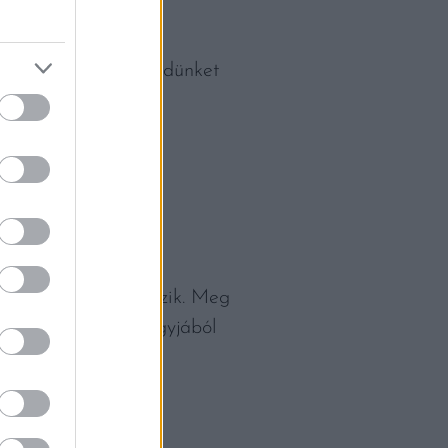
el szó nélkül az
ak, mint hogy az ebédünket
ADALMAK
 a nyárról ábrándozik. Meg
s Bond filmben, nagyjából
is felfigyel ránk.)