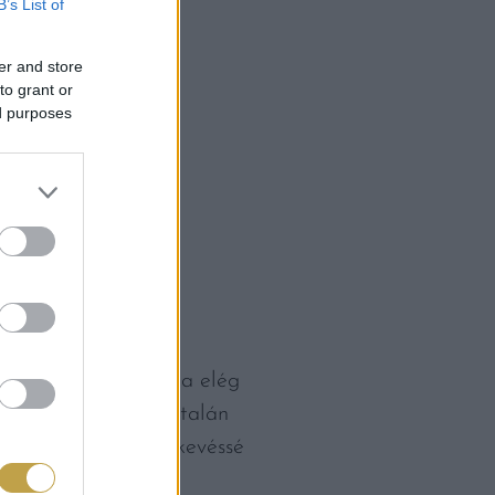
B’s List of
er and store
to grant or
ed purposes
ínű, ami első hallásra elég
 hiszen egy pohárka talán
volán mögé. Ugyan kevéssé