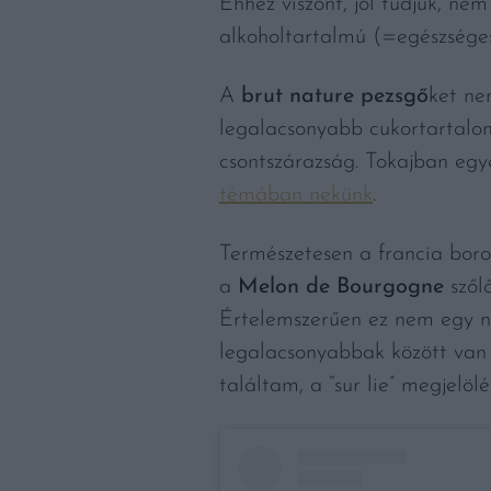
Ehhez viszont, jól tudjuk, ne
alkoholtartalmú (=egészséges
A
brut nature pezsgő
ket ne
legalacsonyabb cukortartalomm
csontszárazság. Tokajban egy
témában nekünk
.
Természetesen a francia boro
a
Melon de Bourgogne
szőlő
Értelemszerűen ez nem egy nag
legalacsonyabbak között van 
találtam, a “sur lie” megjelö