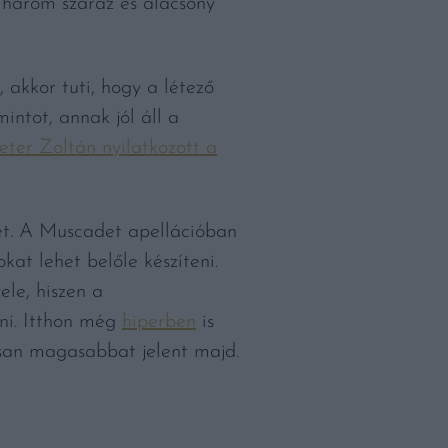
t három száraz és alacsony
 akkor tuti, hogy a létező
intot, annak jól áll a
er Zoltán nyilatkozott a
ket. A Muscadet apellációban
kat lehet belőle készíteni.
ele, hiszen a
lni. Itthon még
hiperben
is
tosan magasabbat jelent majd.