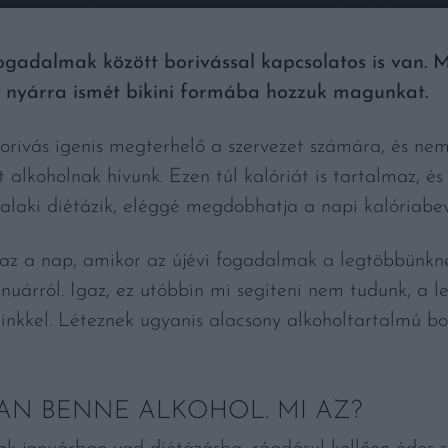
gadalmak között borivással kapcsolatos is van. 
 nyárra ismét bikini formába hozzuk magunkat.
orivás igenis megterhelő a szervezet számára, és ne
 alkoholnak hívunk. Ezen túl kalóriát is tartalmaz, 
valaki diétázik, eléggé megdobhatja a napi kalóriabev
e az a nap, amikor az újévi fogadalmak a legtöbbünkn
nuárról. Igaz, ez utóbbin mi segíteni nem tudunk, a le
einkkel. Léteznek ugyanis alacsony alkoholtartalmú bor
VAN BENNE ALKOHOL. MI AZ?