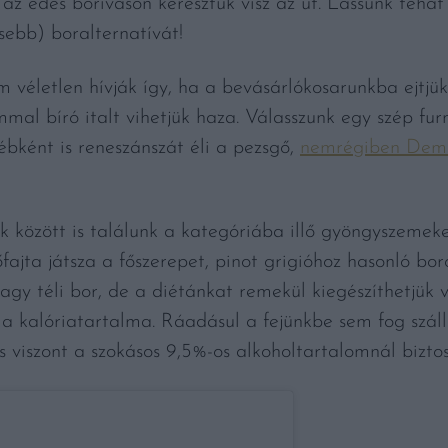
m az édes boriváson keresztük visz az út. Lássunk tehá
ebb) boralternatívát!
m véletlen hívják így, ha a bevásárlókosarunkba ejtjük,
al bíró italt vihetjük haza. Válasszunk egy szép furm
ébként is reneszánszát éli a pezsgő,
nemrégiben Demet
k között is találunk a kategóriába illő gyöngyszeme
fajta játsza a főszerepet, pinot grigióhoz hasonló boro
y téli bor, de a diétánkat remekül kiegészíthetjük v
a kalóriatartalma. Ráadásul a fejünkbe sem fog szál
lés viszont a szokásos 9,5%-os alkoholtartalomnál biz