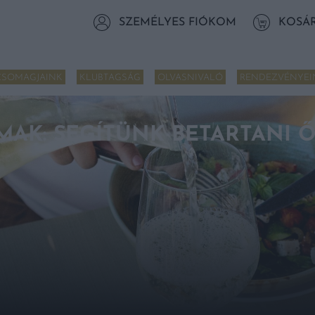
SZEMÉLYES FIÓKOM
KOSÁ
CSOMAGJAINK
KLUBTAGSÁG
OLVASNIVALÓ
RENDEZVÉNYEI
MAK: SEGÍTÜNK BETARTANI Ő