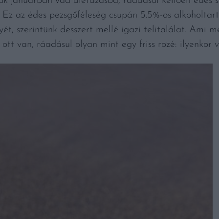
 januárban vad diétázásba, ráadásul kellően édes szá
 Ez az édes pezsgőféleség csupán 5.5%-os alkoholtar
t, szerintünk desszert mellé igazi telitalálat. Ami mé
ott van, ráadásul olyan mint egy friss rozé: ilyenkor v