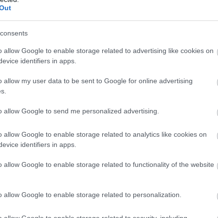
Out
tartalommal bíró borok kategóriájában nem mehetünk 
consents
az, ezek a borok inkább önálló élvezeti értékkel bírn
o allow Google to enable storage related to advertising like cookies on
evice identifiers in apps.
o allow my user data to be sent to Google for online advertising
s.
to allow Google to send me personalized advertising.
ZEMMEKKEL A DIÉTÁS ÚJÉVI FOG
NYOMÁBAN
o allow Google to enable storage related to analytics like cookies on
yan nem tombolnak a mínuszok, az ember már sokszor
evice identifiers in apps.
e úgy bukkan elő a habokból, mint Halle Barry a Jame
o allow Google to enable storage related to functionality of the website
l mindezt Hawaiion tesszük, talán még Pierce Brosnan 
o allow Google to enable storage related to personalization.
o allow Google to enable storage related to security, including