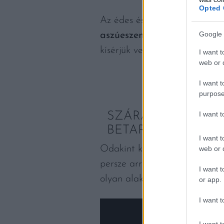
Opted 
Az édes és alacsony alkohol 
Google 
aszúeszencia
mellett sem. Ig
kísérjük velük.
I want t
web or d
I want t
purpose
I want 
SZÁRAZ GYÖNGYS
BETARTÁSÁNAK 
I want t
Odakint kopog az eső, és ug
web or d
persze arról, hogy idén végr
I want t
olyan alakkal is. (Ha ráadásu
or app.
I want t
I want t