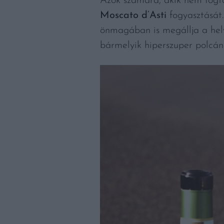
Azok számára, akik nem fogtak
Moscato d’Asti
fogyasztását.
önmagában is megállja a helyé
bármelyik hiperszuper polcán 