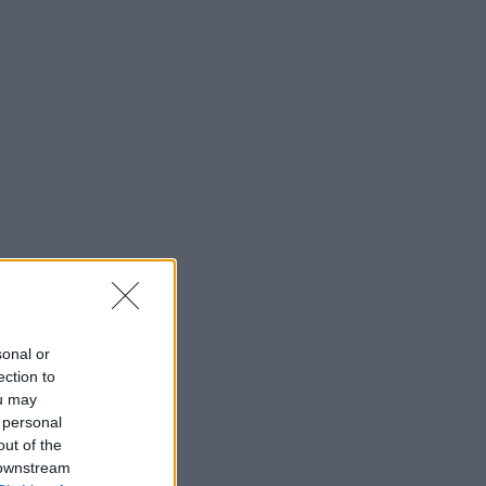
sonal or
ection to
ou may
 personal
out of the
 downstream