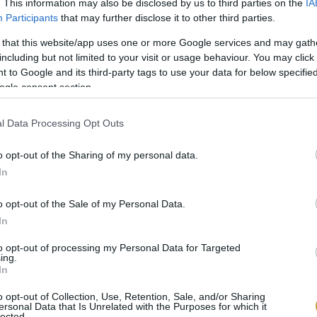
. This information may also be disclosed by us to third parties on the
IA
Participants
that may further disclose it to other third parties.
 that this website/app uses one or more Google services and may gath
including but not limited to your visit or usage behaviour. You may click 
 to Google and its third-party tags to use your data for below specifi
ogle consent section.
l Data Processing Opt Outs
o opt-out of the Sharing of my personal data.
In
o opt-out of the Sale of my Personal Data.
In
hetto d’Acqui
, amely szintén pezseg, viszont vörös sz
to opt-out of processing my Personal Data for Targeted
ing.
 alkoholtartalma viszont barátságossá teszi előttünk,
In
– már amennyiben csak munka után ülünk be ismét a 
o opt-out of Collection, Use, Retention, Sale, and/or Sharing
zerezhető, például
ersonal Data that Is Unrelated with the Purposes for which it
itt
is.
lected.