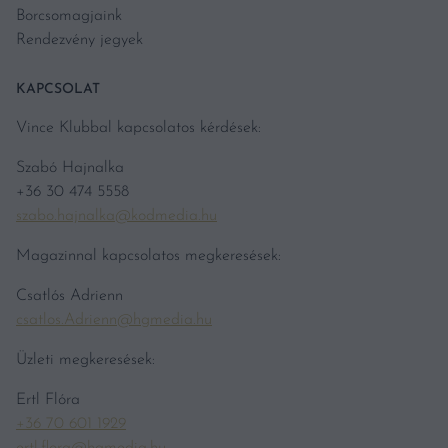
Borcsomagjaink
Rendezvény jegyek
KAPCSOLAT
Vince Klubbal kapcsolatos kérdések:
Szabó Hajnalka
+36 30 474 5558
szabo.hajnalka@kodmedia.hu
Magazinnal kapcsolatos megkeresések:
Csatlós Adrienn
csatlos.Adrienn@hgmedia.hu
Üzleti megkeresések:
Ertl Flóra
+36 70 601 1929
ertl.flora@hgmedia.hu