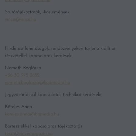
Sajtótájékoztatók, -közlemények
vince@vince.hu
Hirdetési lehetőségek, rendezvényeken történő kiállítói
részvétellel kapcsolatos kérdések:
Németh Boglárka
+36 30 975 2652
nemeth.boglarka@kodmedia.hu
Jegyvásárlással kapcsolatos technikai kérdések:
Köteles Anna
koteles.anna@hgmedia.hu
Bortesztekkel kapcsolatos tájékoztatás
teszt@vincemagazin.hu