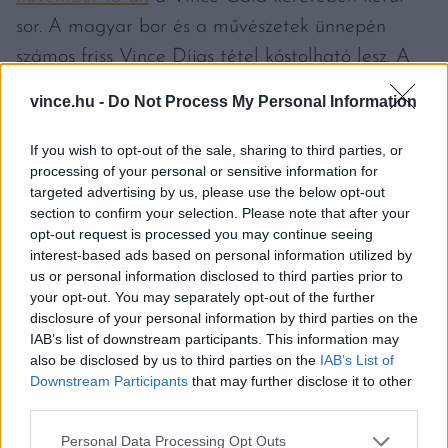
sor. A magyar bor és a művészetek ünnepén
számos friss Vince Díjas tétel kóstolható lesz. A
szervezők mindenkit szeretettel várnak,
vince.hu -
Do Not Process My Personal Information
ünnepeljük együtt a legkiválóbb magyar borokat
és borászokat!
If you wish to opt-out of the sale, sharing to third parties, or
processing of your personal or sensitive information for
targeted advertising by us, please use the below opt-out
Jegyek a Vince Gálára a képre vagy a
section to confirm your selection. Please note that after your
szövegdobozra kattintva vásárolhatók.
opt-out request is processed you may continue seeing
interest-based ads based on personal information utilized by
us or personal information disclosed to third parties prior to
your opt-out. You may separately opt-out of the further
disclosure of your personal information by third parties on the
IAB’s list of downstream participants. This information may
also be disclosed by us to third parties on the
IAB’s List of
Downstream Participants
that may further disclose it to other
third parties.
Please note that this website/app uses one or more Google
Personal Data Processing Opt Outs