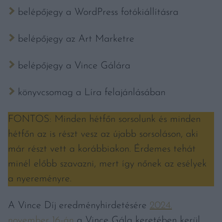
belépőjegy a WordPress fotókiállításra
belépőjegy az Art Marketre
belépőjegy a Vince Gálára
könyvcsomag a Líra felajánlásában
FONTOS: Minden hétfőn sorsolunk és minden
hétfőn az is részt vesz az újabb sorsoláson, aki
már részt vett a korábbiakon. Érdemes tehát
minél előbb szavazni, mert így nőnek az esélyek
a nyereményre.
A Vince Díj eredményhirdetésére
2024.
november 16-án
a Vince Gála keretében kerül