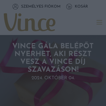
Tovább a navigációhoz
SZEMÉLYES FIÓKOM
KOSÁR
Tovább a tartalomhoz
Me
VINCE GÁLA BELÉPŐT
NYERHET, AKI RÉSZT
VESZ A VINCE DÍJ
SZAVAZÁSON!
2024. OKTÓBER 04.