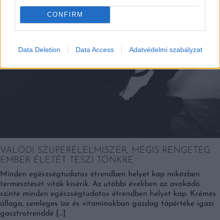
Falatok
CONFIRM
Data Deletion
Data Access
Adatvédelmi szabályzat
VALÓDI SZUPERÉLELMISZER, MÉGIS RENGETEG
EMBER ÉLETÉT TESZI TÖNKRE
Minden egészségtudatos étrendben helyet kap miközben
termesztését viták kisérik. Az utóbbi években az avokádó
szinte minden egészségtudatos étrendben helyet kap. Krémes
állaga, semleges íze és vitaminokban gazdag tápértéke igazi
gasztrotrenddé […]