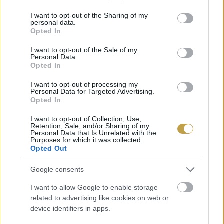
services and may gather and store information including but
not limited to your visit or usage behaviour. You may click to
I want to opt-out of the Sharing of my
personal data.
grant or deny consent to Google and its third-party tags to
Opted In
use your data for below specified purposes in below Google
consent section.
I want to opt-out of the Sale of my
Personal Data.
Opted In
I want to opt-out of processing my
Personal Data for Targeted Advertising.
Opted In
I want to opt-out of Collection, Use,
Retention, Sale, and/or Sharing of my
Personal Data that Is Unrelated with the
Purposes for which it was collected.
Opted Out
Google consents
Címlapfotó:
Jess Bailey
/ Unsplash
I want to allow Google to enable storage
related to advertising like cookies on web or
device identifiers in apps.