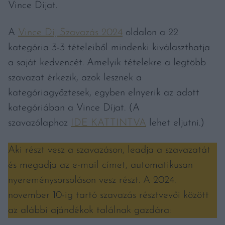
Vince Díjat.
A
Vince Díj Szavazás 2024
oldalon a 22
kategória 3-3 tételeiből mindenki kiválaszthatja
a saját kedvencét. Amelyik tételekre a legtöbb
szavazat érkezik, azok lesznek a
kategóriagyőztesek, egyben elnyerik az adott
kategóriában a Vince Díjat. (A
szavazólaphoz
IDE KATTINTVA
lehet eljutni.)
Aki részt vesz a szavazáson, leadja a szavazatát
és megadja az e-mail címet, automatikusan
nyereménysorsoláson vesz részt. A 2024.
november 10-ig tartó szavazás résztvevői között
az alábbi ajándékok találnak gazdára: