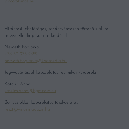
vince@vince.hu
Hirdetési lehetőségek, rendezvényeken történő kiállítói
részvétellel kapcsolatos kérdések:
Németh Boglárka
+36 30 975 2652
nemeth.boglarka@kodmedia.hu
Jegyvásárlással kapcsolatos technikai kérdések:
Köteles Anna
koteles.anna@hgmedia.hu
Bortesztekkel kapcsolatos tájékoztatás
teszt@vincemagazin.hu