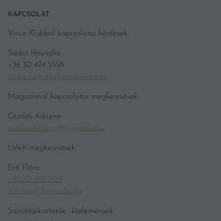
KAPCSOLAT
Vince Klubbal kapcsolatos kérdések:
Szabó Hajnalka
+36 30 474 5558
szabo.hajnalka@kodmedia.hu
Magazinnal kapcsolatos megkeresések:
Csatlós Adrienn
csatlos.Adrienn@hgmedia.hu
Üzleti megkeresések:
Ertl Flóra
+36 70 601 1929
ertl.flora@hgmedia.hu
Sajtótájékoztatók, -közlemények