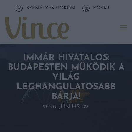
Tovább a navigációhoz
SZEMÉLYES FIÓKOM
KOSÁR
Tovább a tartalomhoz
Me
IMMÁR HIVATALOS:
BUDAPESTEN MŰKÖDIK A
VILÁG
LEGHANGULATOSABB
BÁRJA!
2026. JÚNIUS 02.