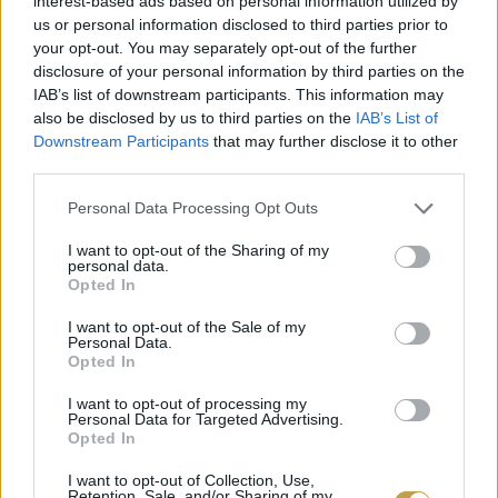
interest-based ads based on personal information utilized by
NYERTE A „LEGJOBB
us or personal information disclosed to third parties prior to
ATMOSZFÉRA” KATEGÓRIÁT
your opt-out. You may separately opt-out of the further
disclosure of your personal information by third parties on the
A 2026-os Bartenders’ Choice Awards „Legjobb
IAB’s list of downstream participants. This information may
also be disclosed by us to third parties on the
IAB’s List of
Atmoszféra” díját a budapesti
Hide Bar &
Downstream Participants
that may further disclose it to other
Club
kapta. Ez az elismerés különösen nagy
third parties.
jelentőségű, hiszen a kategória a
Please note that this website/app uses one or more Google
Personal Data Processing Opt Outs
vendéglátóhelyek hangulatát, belső világát és
services and may gather and store information including but
not limited to your visit or usage behaviour. You may click to
I want to opt-out of the Sharing of my
azt az összetett miliőt értékeli, amely
personal data.
grant or deny consent to Google and its third-party tags to
Opted In
meghatározza a vendégek benyomását és egy-
use your data for below specified purposes in below Google
egy adott helyen szerzett általános élményét.
consent section.
I want to opt-out of the Sale of my
Personal Data.
Opted In
I want to opt-out of processing my
Personal Data for Targeted Advertising.
Opted In
I want to opt-out of Collection, Use,
Retention, Sale, and/or Sharing of my