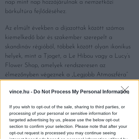
nap mint nap hozzájárulnak a nemzetközi
bárkultúra fejlődéséhez.
Az elmúlt években a díjazottak között számos
kiemelkedő bár és szakember szerepelt a
skandináv régióból, többek között olyan ikonikus
helyek, mint a Tjoget, a Le Hibou vagy a Lucy’s
Flower Shop, amelyek rendszeresen az
élmezőnyben végeznek a „Legjobb Atmoszféra”
(Best Atmosphere) vagy „Legjobb Koktélbár”
vince.hu -
Do Not Process My Personal Information
(Best Cocktail Bar) kategóriákban.
If you wish to opt-out of the sale, sharing to third parties, or
processing of your personal or sensitive information for
targeted advertising by us, please use the below opt-out
section to confirm your selection. Please note that after your
opt-out request is processed you may continue seeing
2026-BAN A HIDE BAR & CLUB