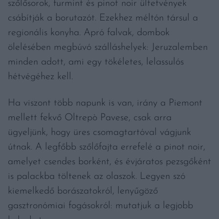
szőlősorok, furmint és pinot noir ültetvények
csábítják a borutazót. Ezekhez méltón társul a
regionális konyha. Apró falvak, dombok
ölelésében megbúvó szálláshelyek: Jeruzalemben
minden adott, ami egy tökéletes, lelassulós
hétvégéhez kell.
Ha viszont több napunk is van, irány a Piemont
mellett fekvő Oltrepò Pavese, csak arra
ügyeljünk, hogy üres csomagtartóval vágjunk
útnak. A legfőbb szőlőfajta errefelé a pinot noir,
amelyet csendes borként, és évjáratos pezsgőként
is palackba töltenek az olaszok. Legyen szó
kiemelkedő borászatokról, lenyűgöző
gasztronómiai fogásokról: mutatjuk a legjobb