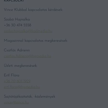
KAPCSOLAT
Vince Klubbal kapcsolatos kérdések:
Szabó Hajnalka
+36 30 474 5558
szabo.hajnalka@kodmedia.hu
Magazinnal kapcsolatos megkeresések:
Csatlós Adrienn
csatlos.Adrienn@hgmedia.hu
Üzleti megkeresések:
Ertl Flóra
+36 70 601 1929
ertl.flora@hgmedia.hu
Sajtótájékoztatók, -közlemények
vince@vince.hu