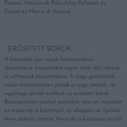
Pavese. Interjúzunk Rókusfalvy Palkóval, és
Fausto és Marco di Vorával.
ERŐSÍTETT BOROK
A hűvösebb őszi napok beköszöntével,
decemberre hangolódva egyre több időt töltünk
el otthonunk kényelmében. A nagy gondolatok
mellé természetesen járnak a nagy vörösök, de
ugyanúgy járnak melléjük az erősített borok.
Bortesztünkön ezúttal portóikat, sherryt, marsalát
és madeirát is kóstoltunk, és ahogyan az ilyenkor
lenni szokott, számos Vince-díj is kiosztásra került.