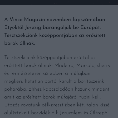
A Vince Magazin novemberi lapszámában
Etyektől Jerezig barangoljuk be Európát.
Tesztszekciónk középpontjában az erősített
borok állnak.
Tesztszekciónk középpontjában ezúttal az
erősített borok állnak: Madeira, Marsala, sherry
és természetesen az ebben a műfajban
megkerülhetetlen portói került a borítészeink
poharába. Ehhez kapcsolódóan hozunk mindent,
amit az erősített borok műfajáról tudni kell.
Utazás rovatunk célkeresztjében két, talán kissé
alulértékelt borvidék áll: Jeruzalem és Oltrepò