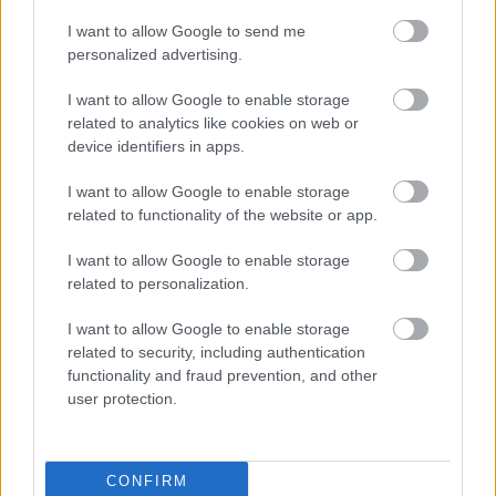
mustráljuk, és kóstoljuk össze a LaBor Bistro
I want to allow Google to send me
elképesztő ételkölteményeivel. Vigyázat! Nem
personalized advertising.
hagytuk ki az essenciájukat sem, ami szerintünk
I want to allow Google to enable storage
egyértelmű függőséget okoz.
related to analytics like cookies on web or
device identifiers in apps.
I want to allow Google to enable storage
related to functionality of the website or app.
TÚL A BRUSCHETTÁN ÉS A SIMA
I want to allow Google to enable storage
related to personalization.
CARBONÁRÁN
I want to allow Google to enable storage
related to security, including authentication
functionality and fraud prevention, and other
user protection.
CONFIRM