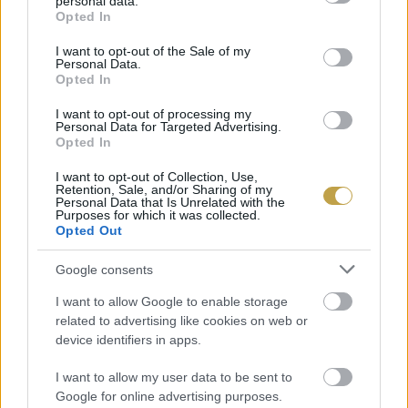
personal data.
Fotó: Hirling Bálint/Vince Magazin
grant or deny consent to Google and its third-party tags to
Opted In
use your data for below specified purposes in below Google
consent section.
I want to opt-out of the Sale of my
Personal Data.
Ha azt mondjuk Etyek, a válasz az, hogy
Opted In
Rókusfalvy
. Az egykori médiaszemélyiség ma
I want to opt-out of processing my
már kormánybiztosként egyengeti nemcsak
Personal Data for Targeted Advertising.
Opted In
Etyek, hanem az egész magyar bormarketing
I want to opt-out of Collection, Use,
útját. Honnan indult a neve által fémjelzett
Retention, Sale, and/or Sharing of my
Personal Data that Is Unrelated with the
birtok, mikor lett több egyszerű hobbinál, és
Purposes for which it was collected.
Opted Out
hogyan kerül ebbe az egészbe bele az idén 30-at
betöltő Rókusfalvy Palkó? Ő maga meséli el
Google consents
nekünk.
I want to allow Google to enable storage
related to advertising like cookies on web or
Ha pedig már szóba kerültek az ikonikus alakok:
device identifiers in apps.
a
Royal Tokaji
nélkül ma már elképzelhetetlen a
I want to allow my user data to be sent to
Tokaj-Hegyaljai borvidék. Ezúttal a boraikat
Google for online advertising purposes.