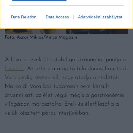
Data Deletion
Data Access
Adatvédelmi szabályzat
Fotó: Acsai Miklós/Vince Magazin
A főváros évek óta stabil gasztronómiai pontja a
Fausto’s
. Az étterem alapító tulajdonos, Fausto di
Vora pedig készen áll, hogy átadja a stafétát:
Marco di Vora bár tudatosan nem készült
átvenni azt, az élet végül mégis a gasztronómia
világában marasztalta. Étel- és életfilozófia a
velük készített páros interjúnkban.