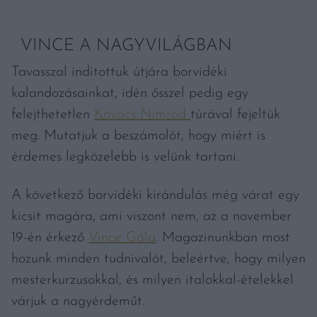
VINCE A NAGYVILÁGBAN
Tavasszal indítottuk útjára borvidéki
kalandozásainkat, idén ősszel pedig egy
felejthetetlen
Kovács Nimród
túrával fejeltük
meg. Mutatjuk a beszámolót, hogy miért is
érdemes legközelebb is velünk tartani.
A következő borvidéki kirándulás még várat egy
kicsit magára, ami viszont nem, az a november
19-én érkező
Vince Gála
. Magazinunkban most
hozunk minden tudnivalót, beleértve, hogy milyen
mesterkurzusokkal, és milyen italokkal-ételekkel
várjuk a nagyérdeműt.