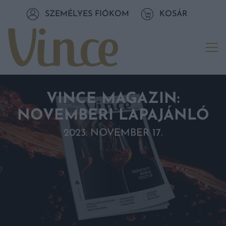
Tovább a navigációhoz
SZEMÉLYES FIÓKOM
KOSÁR
Tovább a tartalomhoz
Me
VINCE MAGAZIN:
NOVEMBERI LAPAJÁNLÓ
2023. NOVEMBER 17.