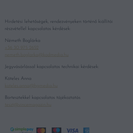
Hirdetési lehetőségek, rendezvényeken történő kiállítói
részvétellel kapcsolatos kérdések:
Németh Boglárka
+36 30 975 2652
nemeth.boglarka@kodmedia.hu
Jegyvásárlással kapcsolatos technikai kérdések:
Köteles Anna
koteles.anna@hgmedia.hu
Bortesztekkel kapcsolatos tájékoztatás
teszt@vincemagazin.hu