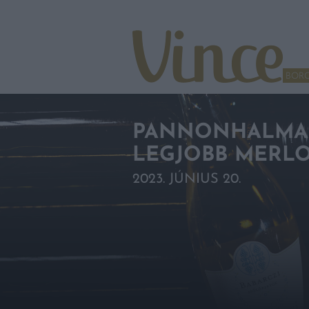
Tovább a navigációhoz
Tovább a tartalomhoz
BOR
PANNONHALMA 
LEGJOBB MERLO
2023. JÚNIUS 20.