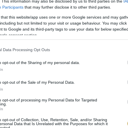
. This information may also be disclosed by us to third parties on the
IA
Participants
that may further disclose it to other third parties.
 that this website/app uses one or more Google services and may gath
including but not limited to your visit or usage behaviour. You may click 
 to Google and its third-party tags to use your data for below specifi
ogle consent section.
l Data Processing Opt Outs
o opt-out of the Sharing of my personal data.
In
o opt-out of the Sale of my Personal Data.
In
to opt-out of processing my Personal Data for Targeted
ing.
In
o opt-out of Collection, Use, Retention, Sale, and/or Sharing
ersonal Data that Is Unrelated with the Purposes for which it
lected.