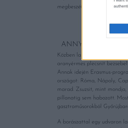
authenti
megbeszélünk mindent, de mo
ANNYI EMBER VAG
Közben lassan előkerülnek a b
aranyérmes plecsnit bezsebe
Annak idején Erasmus-program
országot: Róma, Nápoly, Capri
marad. Zsuzsit, mint mondja, a
pillanatig sem habozott. Most
gasztroműsorokból Győrújbarát
A borászattal egy udvaron la