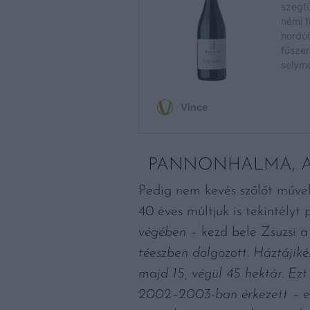
PANNONHALMA, A
Pedig nem kevés szőlőt művel
40 éves múltjuk is tekintélyt 
végében
– kezd bele Zsuzsi a
téeszben dolgozott. Háztájiké
majd 15, végül 45 hektár. Ezt
2002–2003-ban érkezett – ez 