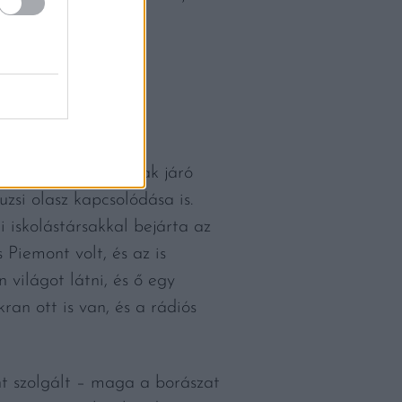
gyis tudjátok!
”
 Legjobb Merlot-nak járó
zsi olasz kapcsolódása is.
 iskolástársakkal bejárta az
Piemont volt, és az is
 világot látni, és ő egy
ran ott is van, és a rádiós
t szolgált – maga a borászat