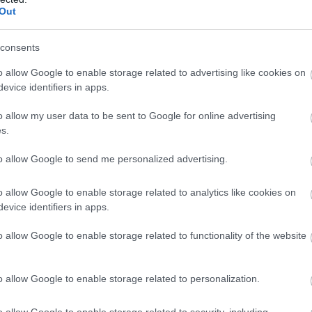
Out
consents
o allow Google to enable storage related to advertising like cookies on
evice identifiers in apps.
o allow my user data to be sent to Google for online advertising
s.
n
to allow Google to send me personalized advertising.
o allow Google to enable storage related to analytics like cookies on
követően ekkor már másfél éve otthon volt, és nem is v
evice identifiers in apps.
ik a családi pincészetet. Nem kellett nulláról kezdeni
o allow Google to enable storage related to functionality of the website
, tartályt mostak – mindig, amit kellett. Az évek sorá
l a teljes szőlészet-borászatért, a sógornője foglalko
o allow Google to enable storage related to personalization.
a pedig tanácsaival, ötleteivel színesíti a pince min
adta mindehhez. „
Apukám most is belefolyik a dolgokba
o allow Google to enable storage related to security, including