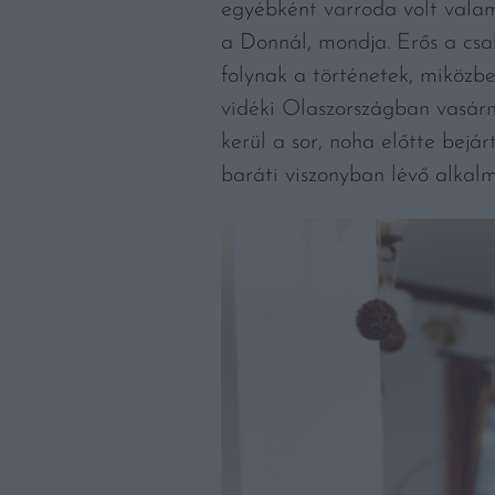
egyébként varroda volt valami
a Donnál, mondja. Erős a csa
folynak a történetek, miközb
vidéki Olaszországban vasárn
kerül a sor, noha előtte bejár
baráti viszonyban lévő alkal