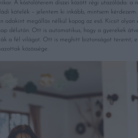
kor. A kóstolóterem díszei között régi utazóláda: a n
ládi kötelék – jelentem ki inkább, mintsem kérdezem
en odakint megállás nélkül kopog az eső. Kicsit olyan
ap délután. Ott is automatikus, hogy a gyerekek átve
ták a fél világot. Ott is meghitt biztonságot teremt, e
mazottak közössége.