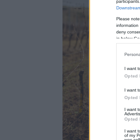
participants
Downstream 
Please note
information 
deny consent
in below Go
Persona
I want t
Opted 
I want t
Opted 
I want 
Advertis
Opted 
I want t
of my P
was col