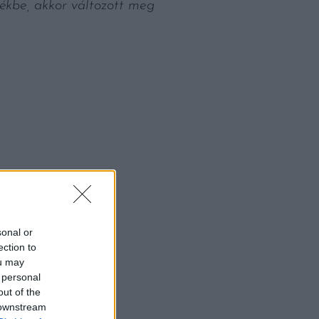
zékbe, akkor változott meg
sonal or
ection to
ou may
 personal
out of the
 downstream