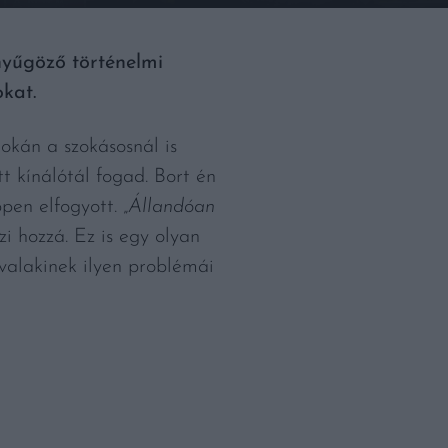
nyűgöző történelmi
kat.
okán a szokásosnál is
tt kínálótál fogad. Bort én
pen elfogyott. „
Állandóan
szi hozzá. Ez is egy olyan
 valakinek ilyen problémái