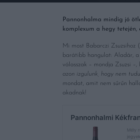
Pannonhalma mindig jó ötle
komplexum a hegy tetején, 
Mi most Babarczi Zsuzsihoz (
barátibb hangulat: Aladár, a 
válasszak – mondja Zsuzsi –,
azon izgulunk, hogy nem tudun
mondat, amit nem sűrűn hallok
akadnak!