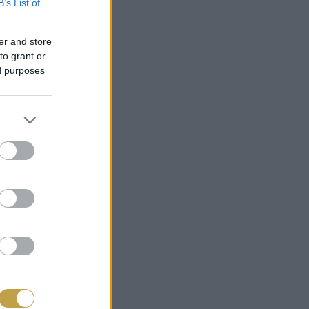
B’s List of
er and store
to grant or
ed purposes