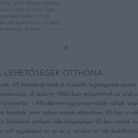
 LEHETŐSÉGEK OTTHONA
nek: 65 hektárral övék a második legnagyobb birtok 
parancsoló. „
A szüleim 1980-ban telepítették az első ül
 történetbe. –
Mindketten agrármérnökök voltak: an
nt kezdték, mint sokan mások akkoriban. 93-ban a vál
 a birtoknak otthont adó telephelyet 97-ben vették m
volt egyébként az az év is, amikor mi ide beköltöz