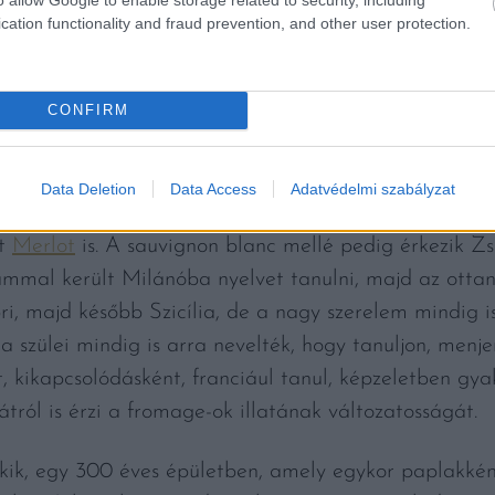
cation functionality and fraud prevention, and other user protection.
stanában egyre gyakrabban mondja már, hogy: hát ú
CONFIRM
Y, AHÁNY NYELVET BESZÉLSZ
Data Deletion
Data Access
Adatvédelmi szabályzat
orok is, amelyek között ott lapul az idei
VinAgorán
a
lt
Merlot
is. A sauvignon blanc mellé pedig érkezik Zsu
mal került Milánóba nyelvet tanulni, majd az ottani
, majd később Szicília, de a nagy szerelem mindig is 
 szülei mindig is arra nevelték, hogy tanuljon, menjen
, kikapcsolódásként, franciául tanul, képzeletben gyak
ról is érzi a fromage-ok illatának változatosságát.
kik, egy 300 éves épületben, amely egykor paplakkén