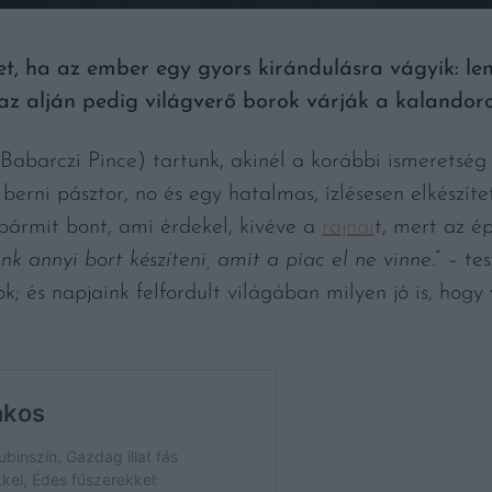
t, ha az ember egy gyors kirándulásra vágyik: le
az alján pedig világverő borok várják a kalandoro
Babarczi Pince) tartunk, akinél a korábbi ismeretség 
berni pásztor, no és egy hatalmas, ízlésesen elkészíte
 bármit bont, ami érdekel, kivéve a
rajnai
t, mert az ép
k annyi bort készíteni, amit a piac el ne vinne.
” – te
; és napjaink felfordult világában milyen jó is, hogy