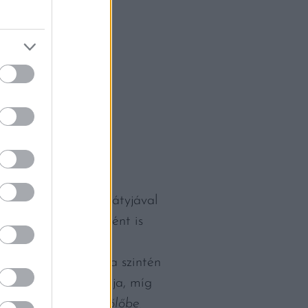
olt kérdés, hogy a bátyjával
, hiszen már gyerekként is
n pedig kialakult a
zik a pénzügyekkel, a szintén
dennapjait – anyukája, míg
, jön ki velem a szőlőbe,