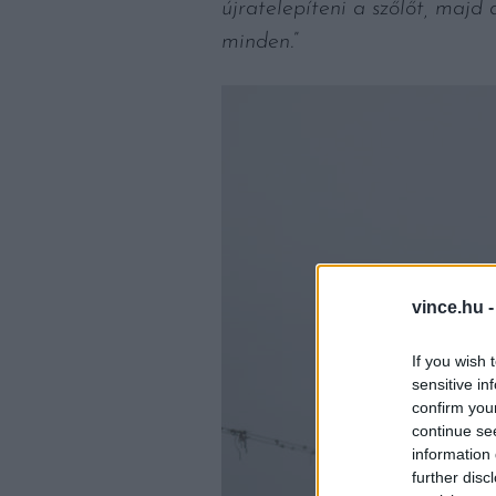
újratelepíteni a szőlőt, majd
minden.
”
vince.hu 
If you wish 
sensitive in
confirm you
continue se
information 
further disc