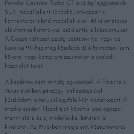
Porsche Cayenne Turbo GT a világ leggyorsabb
SUV modelljeként tündököl, miközben a
konnektoros hibrid modellek akár 48 kilométeres
elektromos hatótávval csökkentik a lábnyomukat.
A Coupé változat pedig bebizonyítja, hogy az
ikonikus 911-hez még közelebb álló formaterv sem
követel nagy kompromisszumokat a családi
használat terén.
A kezdetek nem mindig egyszerűek. A Porsche a
90-es években pénzügyi nehézségekkel
küszködött, amelyből egyféle kiút mutatkozott. A
márka eredeti filozófiáját követve padlógázzal
menni előre és új modellekkel bővíteni a
kínálatot. Az 1996-ban megjelent, középmotoros