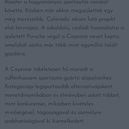
Boxster a hagyományos sportautós vonalat
követte. Közben már ekkor megszülettek egy
még merészebb, ’Colorado’ néven futó projekt
első tervrajzai. A sokoldalú, családi használatra is
született Porsche végül a Cayenne nevet kapta,
amelyből azóta már több mint egymillió talált
gazdára.
A Cayenne tökéletesen hű maradt a
zuffenhauseni sportautó-gyártó alapelveihez.
Kategóriája legsportosabb alternatívájaként
menetdinamikában és élményben adott többet,
mint konkurensei, miközben kivételes
minőségével, tágasságával és személyre
szabhatóságával ki kiemelkedett.