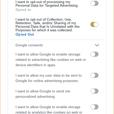
I want to opt-out of processing my
Personal Data for Targeted Advertising.
A fekete sport kipufogóvégek és ablakkeretek
Opted In
tovább hangsúlyozzák a különleges kiadás
I want to opt-out of Collection, Use,
Retention, Sale, and/or Sharing of my
sportosan elegáns megjelenését. Ehhez
Personal Data that Is Unrelated with the
Purposes for which it was collected.
illeszkedve a Platinum Edition modellek fehér és
Opted Out
fekete, valamint Jet fekete metál, Carrara fehér
Google consents
metál, mahagóni metál, holdfénykék metál és
kréta különleges színben elérhetők.
I want to allow Google to enable storage
related to advertising like cookies on web or
device identifiers in apps.
A külsőhöz tökéletesen igazodik a stílusos belső
I want to allow my user data to be sent to
tér kréta színű biztonsági övekkel és ’Platinum
Google for online advertising purposes.
Edition’ felirattal ellátott, szálcsiszolt alumínium
ajtóküszöbökkel. Ehhez társul az alumínium belső
I want to allow Google to send me
personalized advertising.
csomag és számos ezüstszínű elem.
I want to allow Google to enable storage
A Cayenne Platinum Edition különösen gazdag
related to analytics like cookies on web or