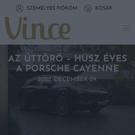
Tovább a navigációhoz
SZEMÉLYES FIÓKOM
KOSÁR
Tovább a tartalomhoz
Me
AZ ÚTTÖRŐ – HÚSZ ÉVES
A PORSCHE CAYENNE
2022. DECEMBER 09.