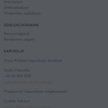
Impresszum
Játékszabályzat
Moderálási szabályzat
SZOLGÁLTATÁSAINK
Borcsomagjaink
Rendezvény jegyek
KAPCSOLAT
Vince Klubbal kapcsolatos kérdések:
Szabó Hajnalka
+36 30 474 5558
szabo.hajnalka@kodmedia.hu
Magazinnal kapcsolatos megkeresések:
Csatlós Adrienn
csatlos.Adrienn@hgmedia.hu