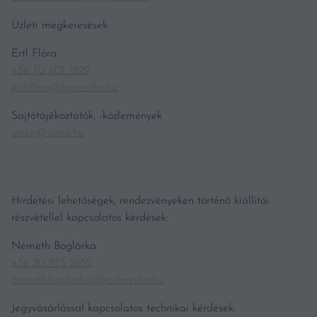
Üzleti megkeresések:
Ertl Flóra
+36 70 601 1929
ertl.flora@hgmedia.hu
Sajtótájékoztatók, -közlemények
vince@vince.hu
Hirdetési lehetőségek, rendezvényeken történő kiállítói
részvétellel kapcsolatos kérdések:
Németh Boglárka
+36 30 975 2652
nemeth.boglarka@kodmedia.hu
Jegyvásárlással kapcsolatos technikai kérdések: