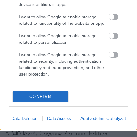
device identifiers in apps.
alapfelszereltséggel rendelkezik. Ez magában
foglalja a LED-es fényszórókat Porsche Dynamic
I want to allow Google to enable storage
related to functionality of the website or app.
Light System (PDLS) rendszerrel, a panoráma
napfénytetőt, a sötétített hátsó üvegezést, a
I want to allow Google to enable storage
related to personalization.
Bose ® Surround audiorendszert, a
hangulatvilágítást, a nyolc irányban
I want to allow Google to enable storage
related to security, including authentication
elektromosan állítható, bőr sportüléseket, az első
functionality and fraud prevention, and other
és a hátsó fejtámlák Porsche pajzsát, valamint a
user protection.
műszerfal analóg óráját. A Porsche Exclusive
Manufaktur személyre szabási lehetőségek széles
CONFIRM
skáláját kínálja a külsőhöz és a belsőhöz
egyaránt, a választható módosításoktól kezdve
az egészen egyedi igények megvalósításáig.
Data Deletion
Data Access
Adatvédelmi szabályzat
A 340 lóerős Cayenne Platinum Edition