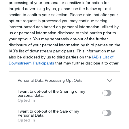
processing of your personal or sensitive information for
különlegesebbé. A különösen gazdag
targeted advertising by us, please use the below opt-out
alapfelszereltség nem csak különösen stílusos
section to confirm your selection. Please note that after your
opt-out request is processed you may continue seeing
látványt, hanem kivételesen vonzó ár-érték
interest-based ads based on personal information utilized by
arányt is jelent. A Cayenne, a Cayenne E-Hybrid
us or personal information disclosed to third parties prior to
és a Cayenne S Platinum Edition elérhető
your opt-out. You may separately opt-out of the further
disclosure of your personal information by third parties on the
hagyományos, illetve Coupé változatban is.
IAB’s list of downstream participants. This information may
also be disclosed by us to third parties on the
IAB’s List of
A Cayenne Platinum Edition kifinomult és
Downstream Participants
that may further disclose it to other
third parties.
exkluzív megjelenésének létrehozásában számos
Please note that this website/app uses one or more Google
különböző selyemfényű, platina színű részlet veszi
Personal Data Processing Opt Outs
services and may gather and store information including but
ki a részét. Az első légbeömlők betétjei, a hátsó
not limited to your visit or usage behaviour. You may click to
I want to opt-out of the Sharing of my
personal data.
LED-es fényív Porsche felirata, a hátsó
grant or deny consent to Google and its third-party tags to
Opted In
use your data for below specified purposes in below Google
modellmegjelölés és a széria 21 colos RS Spyder
consent section.
I want to opt-out of the Sale of my
Design keréktárcsák (a Platinum Edition
Personal Data.
Opted In
kiváltságai) mind ezt a színt kapják.