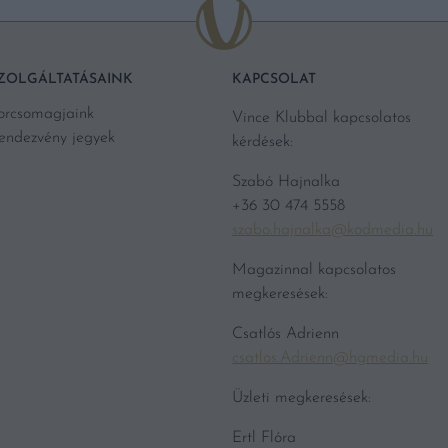
ZOLGÁLTATÁSAINK
KAPCSOLAT
orcsomagjaink
Vince Klubbal kapcsolatos
endezvény jegyek
kérdések:
Szabó Hajnalka
+36 30 474 5558
szabo.hajnalka@kodmedia.hu
Magazinnal kapcsolatos
megkeresések:
Csatlós Adrienn
csatlos.Adrienn@hgmedia.hu
Üzleti megkeresések:
Ertl Flóra