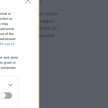
 régió ízeit ünnepli.
sonal or
 kisebb-nagyobb sziget között
ection to
meghaladta Horvátországban
ou may
 magyarok legkedveltebb úti
 personal
out of the
nt egymillió vendégéjszakát
 downstream
B’s List of
er and store
to grant or
ed purposes