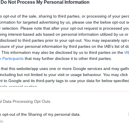
n, valamint a Taste the Mediterranean Fesztivál is a
-
Do Not Process My Personal Information
to opt-out of the sale, sharing to third parties, or processing of your per
er része, az Isztriai-félsziget, a szárazföld és számos
formation for targeted advertising by us, please use the below opt-out s
addigi 2019-es rekordévet is legkevesebb tizedével 
r selection. Please note that after your opt-out request is processed y
száma és vendégéjszakáinak. A
turizmus.com
szerint a
eing interest-based ads based on personal information utilized by us or
disclosed to third parties prior to your opt-out. You may separately opt-
 Kvarner területén megdőlt az addigi rekord, több mi
losure of your personal information by third parties on the IAB’s list of
4-ben.
. This information may also be disclosed by us to third parties on the
IA
Participants
that may further disclose it to other third parties.
 that this website/app uses one or more Google services and may gath
including but not limited to your visit or usage behaviour. You may click 
 to Google and its third-party tags to use your data for below specifi
ogle consent section.
l Data Processing Opt Outs
o opt-out of the Sharing of my personal data.
In