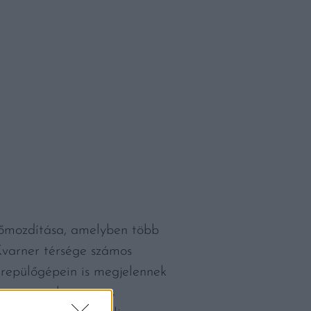
előmozdítása, amelyben több
Kvarner térsége számos
 repülőgépein is megjelennek
or szerepel a rangos