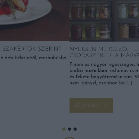
A SZAKÉRTŐK SZERINT
NYERSEN MÉRGEZŐ, FE
CSODASZER EZ A MAGY
válóbb bélszínből, marhahúsból
Finom és nagyon egészséges, ha
bodza hazánkban őshonos cserje
és fekete bogyótermése van. V
nem igényel, azonban ha […]
BŐVEBBEN