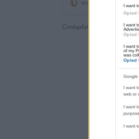
I want t
Opted 
I want 
Címlapfotó: Alvaro Sanchez 
Advertis
Opted 
I want t
of my P
was col
Opted 
Google 
I want t
web or d
I want t
purpose
I want 