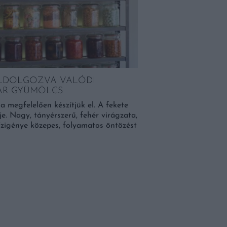
SZAKÁCSKÖNYV K
A könyv 80 klasszikus é
horror műfajának egyik 
ihletett.
LDOLGOZVA VALÓDI
AR GYÜMÖLCS
 megfelelően készítjük el. A fekete
. Nagy, tányérszerű, fehér virágzata,
ízigénye közepes, folyamatos öntözést
BŐVEBBEN