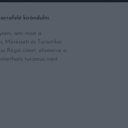
arrafelé kirándulni.
yozni, ami most a
, Művészeti és Turisztikai
i Régió címet, elismerve a
nntartható turizmus iránt.