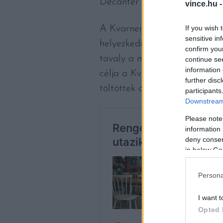
Decanter World Wine Awards-o
vince.hu 
If you wish 
A Kvarner-öböl az Adriai-teng
sensitive in
helyezkedik el. 2024-ben az 
confirm you
tavaly a magyar turisták lét
continue se
information 
célja a Kvarner régió volt. A
further disc
töltöttek ott a magyarok 202
participants
Downstream 
Please note
information 
deny consent
in below Go
Persona
I want t
Opted 