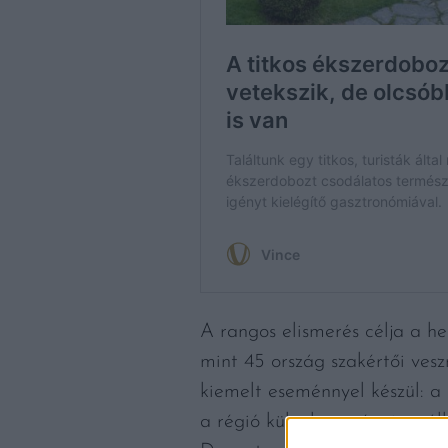
A rangos elismerés célja a h
mint 45 ország szakértői ves
kiemelt eseménnyel készül: a
a régió különlegességei, önál