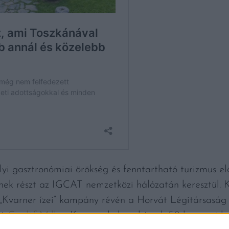
elyi gasztronómiai örökség és fenntartható turizmus 
znek részt az IGCAT nemzetközi hálózatán keresztül. 
 „Kvarner ízei” kampány révén a Horvát Légitársaság
ló
Gault&Millau
Kvarner kalauz készül, 50 kvarneri b