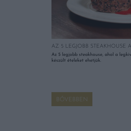
AZ 5 LEGJOBB STEAKHOUSE 
Az 5 legjobb steakhouse, ahol a legki
 MENNYIRE ÉDES
készült ételeket ehetjük.
 ki tudjuk választani a
eljes egy szelet lédús
erre lehet öröm és […]
BŐVEBBEN