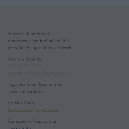
Hirdetési lehetőségek,
rendezvényeken történő kiállítói
részvétellel kapcsolatos kérdések:
Németh Boglárka
+36 30 975 2652
nemeth.boglarka@kodmedia.hu
Jegyvásárlással kapcsolatos
technikai kérdések:
Köteles Anna
koteles.anna@hgmedia.hu
Bortesztekkel kapcsolatos
tájékoztatás