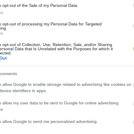
o opt-out of the Sale of my Personal Data.
In
to opt-out of processing my Personal Data for Targeted
/ Unsplash
ing.
In
o opt-out of Collection, Use, Retention, Sale, and/or Sharing
ersonal Data that Is Unrelated with the Purposes for which it
lected.
Out
consents
o allow Google to enable storage related to advertising like cookies on
evice identifiers in apps.
o allow my user data to be sent to Google for online advertising
s.
to allow Google to send me personalized advertising.